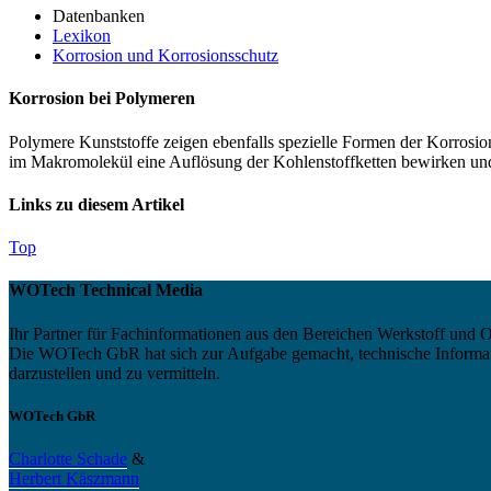
Datenbanken
Lexikon
Korrosion und Korrosionsschutz
Korrosion bei Polymeren
Polymere Kunststoffe zeigen ebenfalls spezielle Formen der Korrosion
im Makromolekül eine Auflösung der Kohlenstoffketten bewirken und
Links zu diesem Artikel
Top
WOTech Technical Media
Ihr Partner für Fachinformationen aus den Bereichen Werkstoff und O
Die WOTech GbR hat sich zur Aufgabe gemacht, technische Informatio
darzustellen und zu vermitteln.
WOTech GbR
Charlotte Schade
&
Herbert Käszmann