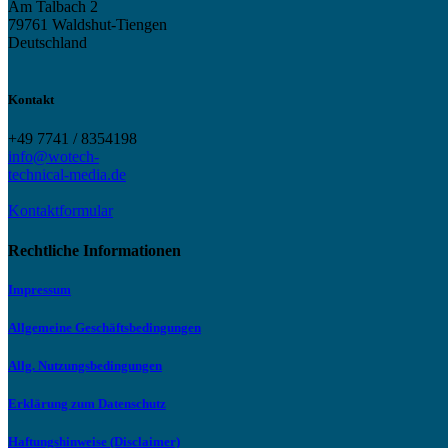
Am Talbach 2
79761 Waldshut-Tiengen
Deutschland
Kontakt
+49 7741 / 8354198
info@wotech-
technical-media.de
Kontaktformular
Rechtliche Informationen
Impressum
Allgemeine Geschäftsbedingungen
Allg. Nutzungsbedingungen
Erklärung zum Datenschutz
Haftungshinweise (Disclaimer)