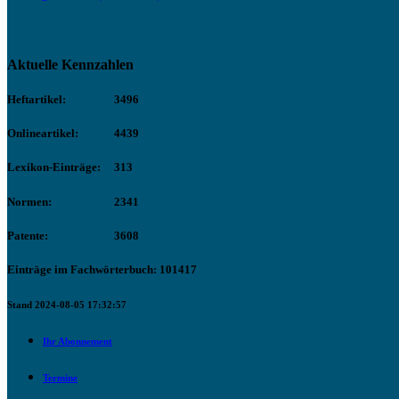
Aktuelle Kennzahlen
Heftartikel:
3496
Onlineartikel:
4439
Lexikon-Einträge:
313
Normen:
2341
Patente:
3608
Einträge im Fachwörterbuch: 101417
Stand 2024-08-05 17:32:57
Ihr Abonnement
Termine