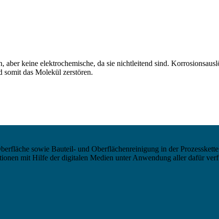
, aber keine elektrochemische, da sie nichtleitend sind. Korrosionsaus
 somit das Molekül zerstören.
berfläche sowie Bauteil- und Oberflächenreinigung in der Prozesskette
nen mit Hilfe der digitalen Medien unter Anwendung aller dafür verf