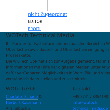
nicht Zugeordnet
EDITOR
PROFIL
WOTech Technical Media
Ihr Partner für Fachinformationen aus den Bereichen W
Oberfläche sowie Bauteil- und Oberflächenreinigung in
Prozesskette.
Die WOTech GbR hat sich zur Aufgabe gemacht, techni
Informationen mit Hilfe der digitalen Medien unter An
dafür verfügbaren Möglichkeiten in Wort, Bild und Vide
verständlich darzustellen und zu vermitteln.
WOTech GbR
Kontakt
Charlotte Schade
&
+49 7741 / 8354198
Herbert Käszmann
info@wotech-
Am Talbach 2
technical-media.de