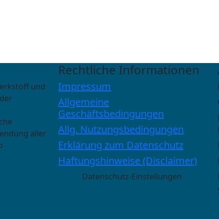
Rechtliche Informationen
Impressum
erkstoff und
 der
Allgemeine
Geschäftsbedingungen
sche
Allg. Nutzungsbedingungen
wendung aller
Erklärung zum Datenschutz
o
Haftungshinweise (Disclaimer)
Datenschutz-Einstellungen