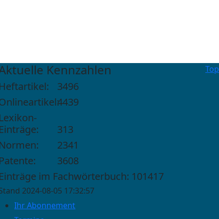
Aktuelle Kennzahlen
Top
Heftartikel:
3496
Onlineartikel:
4439
Lexikon-
Einträge:
313
Normen:
2341
Patente:
3608
Einträge im Fachwörterbuch: 101417
Stand 2024-08-05 17:32:57
Ihr Abonnement