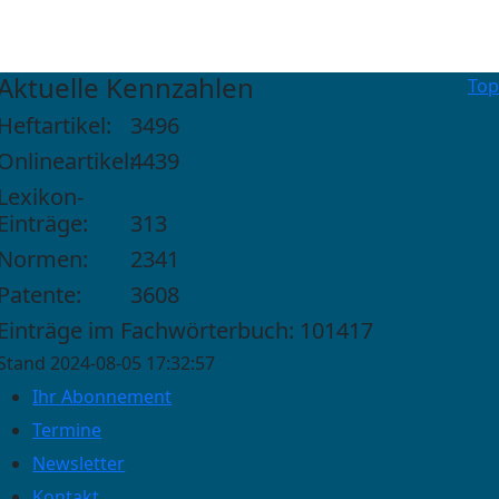
Aktuelle Kennzahlen
Top
Heftartikel:
3496
Onlineartikel:
4439
Lexikon-
Einträge:
313
Normen:
2341
Patente:
3608
Einträge im Fachwörterbuch: 101417
Stand 2024-08-05 17:32:57
Ihr Abonnement
Termine
Newsletter
Kontakt