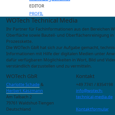
EDITOR
PROFIL
WOTech Technical Media
Ihr Partner für Fachinformationen aus den Bereichen W
Oberfläche sowie Bauteil- und Oberflächenreinigung in
Prozesskette.
Die WOTech GbR hat sich zur Aufgabe gemacht, techni
Informationen mit Hilfe der digitalen Medien unter An
dafür verfügbaren Möglichkeiten in Wort, Bild und Vide
verständlich darzustellen und zu vermitteln.
WOTech GbR
Kontakt
Charlotte Schade
&
+49 7741 / 8354198
Herbert Käszmann
info@wotech-
Am Talbach 2
technical-media.de
79761 Waldshut-Tiengen
Deutschland
Kontaktformular