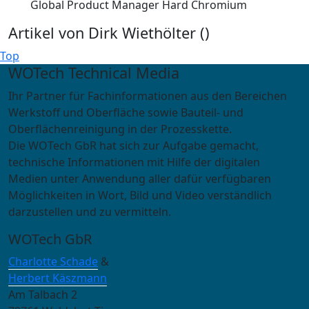
Global Product Manager Hard Chromium
Artikel von Dirk Wiethölter (
)
Top
WOTech Technical Media
Ihr Partner für Fachinformationen aus den Bereichen
Werkstoff und Oberfläche sowie Bauteil- und
Oberflächenreinigung in der Prozesskette.
Die WOTech GbR hat sich zur Aufgabe gemacht,
technische Informationen mit Hilfe der digitalen
Medien unter Anwendung aller dafür verfügbaren
Möglichkeiten in Wort, Bild und Video verständlich
darzustellen und zu vermitteln.
WOTech GbR
Charlotte Schade
&
Herbert Käszmann
Am Talbach 2