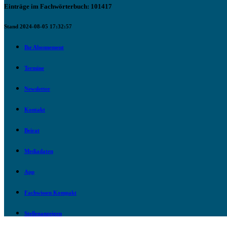
Einträge im Fachwörterbuch: 101417
Stand 2024-08-05 17:32:57
Ihr Abonnement
Termine
Newsletter
Kontakt
Beirat
Mediadaten
App
Fachwissen Kompakt
Stellenanzeigen