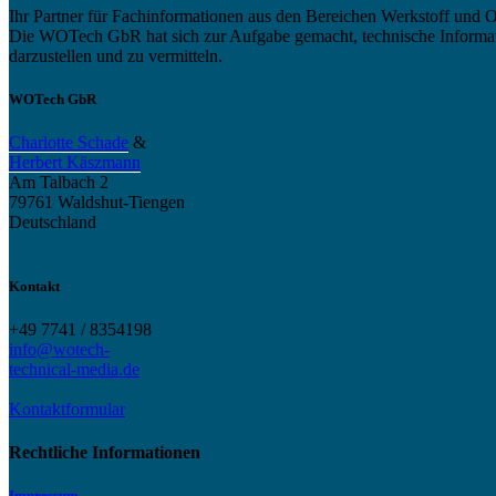
Ihr Partner für Fachinformationen aus den Bereichen Werkstoff und O
Die WOTech GbR hat sich zur Aufgabe gemacht, technische Informatio
darzustellen und zu vermitteln.
WOTech GbR
Charlotte Schade
&
Herbert Käszmann
Am Talbach 2
79761 Waldshut-Tiengen
Deutschland
Kontakt
+49 7741 / 8354198
info@wotech-
technical-media.de
Kontaktformular
Rechtliche Informationen
Impressum