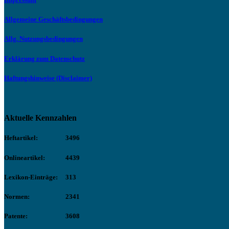
Allgemeine Geschäftsbedingungen
Allg. Nutzungsbedingungen
Erklärung zum Datenschutz
Haftungshinweise (Disclaimer)
Aktuelle Kennzahlen
Heftartikel:
3496
Onlineartikel:
4439
Lexikon-Einträge:
313
Normen:
2341
Patente:
3608