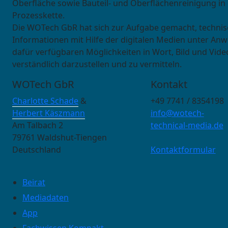
Oberfläche sowie Bauteil- und Oberflächenreinigung in
Prozesskette.
Die WOTech GbR hat sich zur Aufgabe gemacht, techni
Informationen mit Hilfe der digitalen Medien unter An
dafür verfügbaren Möglichkeiten in Wort, Bild und Vide
verständlich darzustellen und zu vermitteln.
WOTech GbR
Kontakt
Charlotte Schade
&
+49 7741 / 8354198
Herbert Käszmann
info@wotech-
Am Talbach 2
technical-media.de
79761 Waldshut-Tiengen
Deutschland
Kontaktformular
Beirat
Mediadaten
App
Fachwissen Kompakt