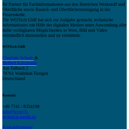
Ihr Partner für Fachinformationen aus den Bereichen Werkstoff und
Oberfläche sowie Bauteil- und Oberflächenreinigung in der
Prozesskette.
Die WOTech GbR hat sich zur Aufgabe gemacht, technische
Informationen mit Hilfe der digitalen Medien unter Anwendung aller
dafür verfügbaren Möglichkeiten in Wort, Bild und Video
verständlich darzustellen und zu vermitteln.
WOTech GbR
Charlotte Schade
&
Herbert Käszmann
Am Talbach 2
79761 Waldshut-Tiengen
Deutschland
Kontakt
+49 7741 / 8354198
info@wotech-
technical-media.de
Kontaktformular