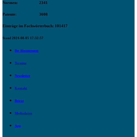
Normen:
2341
Patente:
3608
Einträge im Fachwörterbuch: 101417
Stand 2024-08-05 17:32:57
Ihr Abonnement
Termine
Newsletter
Kontakt
Beirat
Mediadaten
App