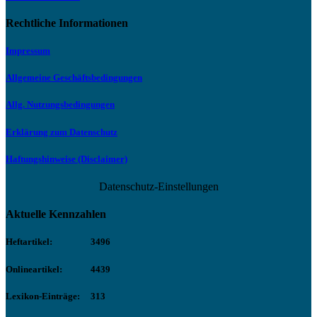
Rechtliche Informationen
Impressum
Allgemeine Geschäftsbedingungen
Allg. Nutzungsbedingungen
Erklärung zum Datenschutz
Haftungshinweise (Disclaimer)
Datenschutz-Einstellungen
Aktuelle Kennzahlen
Heftartikel:
3496
Onlineartikel:
4439
Lexikon-Einträge:
313