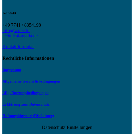
Kontakt
+49 7741 / 8354198
info@wotech-
technical-media.de
Kontaktformular
Rechtliche Informationen
Impressum
Allgemeine Geschäftsbedingungen
Allg. Nutzungsbedingungen
Erklärung zum Datenschutz
Haftungshinweise (Disclaimer)
Datenschutz-Einstellungen