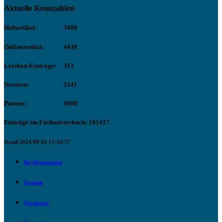
Aktuelle Kennzahlen
Heftartikel:
3496
Onlineartikel:
4439
Lexikon-Einträge:
313
Normen:
2341
Patente:
3608
Einträge im Fachwörterbuch: 101417
Stand 2024-08-05 17:32:57
Ihr Abonnement
Termine
Newsletter