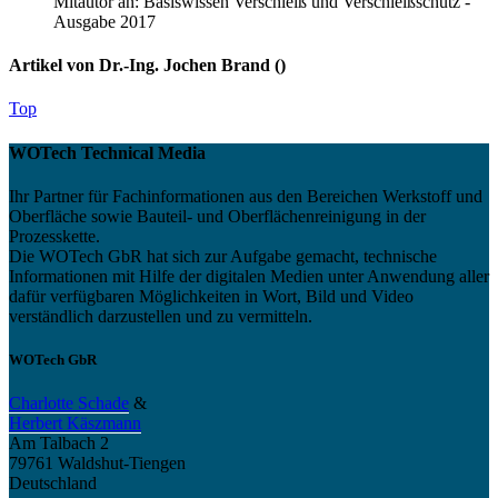
Mitautor an: Basiswissen Verschleiß und Verschleißschutz -
Ausgabe 2017
Artikel von Dr.-Ing. Jochen Brand (
)
Top
WOTech Technical Media
Ihr Partner für Fachinformationen aus den Bereichen Werkstoff und
Oberfläche sowie Bauteil- und Oberflächenreinigung in der
Prozesskette.
Die WOTech GbR hat sich zur Aufgabe gemacht, technische
Informationen mit Hilfe der digitalen Medien unter Anwendung aller
dafür verfügbaren Möglichkeiten in Wort, Bild und Video
verständlich darzustellen und zu vermitteln.
WOTech GbR
Charlotte Schade
&
Herbert Käszmann
Am Talbach 2
79761 Waldshut-Tiengen
Deutschland