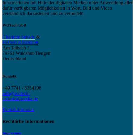
Informationen mit Hilfe der digitalen Medien unter Anwendung aller
dafür verfügbaren Möglichkeiten in Wort, Bild und Video
verständlich darzustellen und zu vermitteln.
WOTech GbR
Charlotte Schade
&
Herbert Käszmann
Am Talbach 2
79761 Waldshut-Tiengen
Deutschland
Kontakt
+49 7741 / 8354198
info@wotech-
technical-media.de
Kontaktformular
Rechtliche Informationen
Impressum