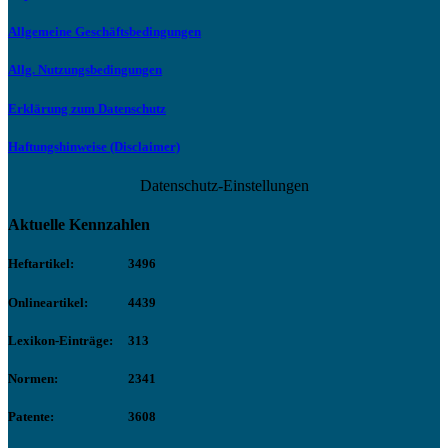
Allgemeine Geschäftsbedingungen
Allg. Nutzungsbedingungen
Erklärung zum Datenschutz
Haftungshinweise (Disclaimer)
Datenschutz-Einstellungen
Aktuelle Kennzahlen
Heftartikel:
3496
Onlineartikel:
4439
Lexikon-Einträge:
313
Normen:
2341
Patente:
3608