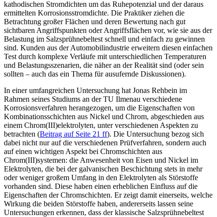
kathodischen Stromdichten um das Ruhepotenzial und der daraus
ermittelten Korrosionsstromdichte. Die Praktiker ziehen die
Betrachtung großer Flächen und deren Bewertung nach gut
sichtbaren Angriffspunkten oder Angriffsflächen vor, wie sie aus der
Belastung im Salzsprühnebeltest schnell und einfach zu gewinnen
sind. Kunden aus der Automobilindustrie erweitern diesen einfachen
Test durch komplexe Verläufe mit unterschiedlichen Temperaturen
und Belastungsszenarien, die näher an der Realität sind (oder sein
sollten – auch das ein Thema für ausufernde Diskussionen).
In einer umfangreichen Untersuchung hat Jonas Rehbein im
Rahmen seines Studiums an der TU Ilmenau verschiedene
Korrosionsverfahren herangezogen, um die Eigenschaften von
Kombinationsschichten aus Nickel und Chrom, abgeschieden aus
einem Chrom(III)elektrolyten, unter verschiedenen Aspekten zu
betrachten (
Beitrag auf Seite 21 ff
). Die Untersuchung bezog sich
dabei nicht nur auf die verschiedenen Prüfverfahren, sondern auch
auf einen wichtigen Aspekt bei Chromschichten aus
Chrom(III)systemen: die Anwesenheit von Eisen und Nickel im
Elektrolyten, die bei der galvanischen Beschichtung stets in mehr
oder weniger großem Umfang in den Elektrolyten als Störstoffe
vorhanden sind. Diese haben einen erheblichen Einfluss auf die
Eigenschaften der Chromschichten. Er zeigt damit einerseits, welche
Wirkung die beiden Störstoffe haben, andererseits lassen seine
Untersuchungen erkennen, dass der klassische Salzsprühnebeltest