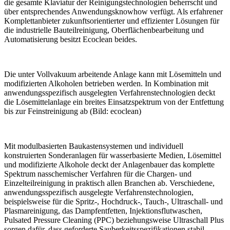
die gesamte Klaviatur der Reinigungstechnologien beherrscht und
über entsprechendes Anwendungsknowhow verfügt. Als erfahrener
Komplettanbieter zukunftsorientierter und effizienter Lösungen für
die industrielle Bauteilreinigung, Oberflächenbearbeitung und
Automatisierung besitzt Ecoclean beides.
Die unter Vollvakuum arbeitende Anlage kann mit Lösemitteln und
modifizierten Alkoholen betrieben werden. In Kombination mit
anwendungsspezifisch ausgelegten Verfahrenstechnologien deckt
die Lösemittelanlage ein breites Einsatzspektrum von der Entfettung
bis zur Feinstreinigung ab (Bild: ecoclean)
Mit modulbasierten Baukastensystemen und individuell
konstruierten Sonderanlagen für wasserbasierte Medien, Lösemittel
und modifizierte Alkohole deckt der Anlagenbauer das komplette
Spektrum nasschemischer Verfahren für die Chargen- und
Einzelteilreinigung in praktisch allen Branchen ab. Verschiedene,
anwendungsspezifisch ausgelegte Verfahrenstechnologien,
beispielsweise für die Spritz-, Hochdruck-, Tauch-, Ultraschall- und
Plasmareinigung, das Dampfentfetten, Injektionsflutwaschen,
Pulsated Pressure Cleaning (PPC) beziehungsweise Ultraschall Plus
sorgen dafür, dass geforderte Sauberkeitsspezifikationen stabil,