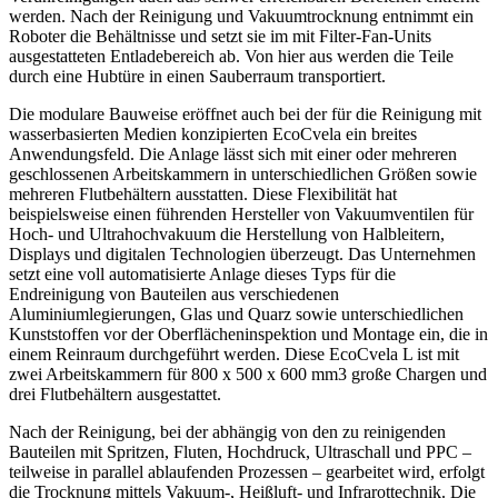
werden. Nach der Reinigung und Vakuumtrocknung entnimmt ein
Roboter die Behältnisse und setzt sie im mit Filter-Fan-Units
ausgestatteten Entladebereich ab. Von hier aus werden die Teile
durch eine Hubtüre in einen Sauberraum transportiert.
Die modulare Bauweise eröffnet auch bei der für die Reinigung mit
wasserbasierten Medien konzipierten EcoCvela ein breites
Anwendungsfeld. Die Anlage lässt sich mit einer oder mehreren
geschlossenen Arbeitskammern in unterschiedlichen Größen sowie
mehreren Flutbehältern ausstatten. Diese Flexibilität hat
beispielsweise einen führenden Hersteller von Vakuumventilen für
Hoch- und Ultrahochvakuum die Herstellung von Halbleitern,
Displays und digitalen Technologien überzeugt. Das Unternehmen
setzt eine voll automatisierte Anlage dieses Typs für die
Endreinigung von Bauteilen aus verschiedenen
Aluminiumlegierungen, Glas und Quarz sowie unterschiedlichen
Kunststoffen vor der Oberflächeninspektion und Montage ein, die in
einem Reinraum durchgeführt werden. Diese EcoCvela L ist mit
zwei Arbeitskammern für 800 x 500 x 600 mm
3
große Chargen und
drei Flutbehältern ausgestattet.
Nach der Reinigung, bei der abhängig von den zu reinigenden
Bauteilen mit Spritzen, Fluten, Hochdruck, Ultraschall und PPC –
teilweise in parallel ablaufenden Prozessen – gearbeitet wird, erfolgt
die Trocknung mittels Vakuum-, Heißluft- und Infrarottechnik. Die