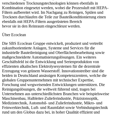
verschiedenen Trocknungstechnologien können ebenfalls in
Kombination eingesetzt werden, wobei die Prozessluft mit HEPA-
Filtern aufbereitet wird. Im Nachgang zu Reinigen, Spülen und
Trocknen durchlaufen die Teile zur Bauteilkonditionierung einen
ebenfalls mit HEPA-Filtern ausgerüsteten Bereich
bevor sie in den Reinraum eingeschleust werden.
Über Ecoclean
Die SBS Ecoclean Gruppe entwickelt, produziert und vertreibt
zukunftsorientierte Anlagen, Systeme und Services für die
industrielle Bauteilreinigung und Oberflächenbearbeitung sowie
maßgeschneiderte Automatisierungslösungen. Ein weiteres
Geschäftsfeld ist die Entwicklung und Serienproduktion von
effizienten alkalischen Elektrolysesystemen für die dezentrale
Erzeugung von grünem Wasserstoff. Innovationstreiber sind die
beiden in Deutschland ansässigen Kompetenzzentren, welche die
globalen Gruppenunternehmen mit technischer Expertise,
Forschung und wegweisenden Entwicklungen unterstützen. Die
Reinigungslösungen, die weltweit führend sind, tragen bei
Unternehmen aus unterschiedlichsten Branchen wie beispielsweise
Maschinenbau, Halbleiter-Zulieferindustrie, Präzisionsoptik,
Medizintechnik, Automobil- und Zulieferindustrie, Mikro- und
Feinwerktechnik, Luft- und Raumfahrt sowie Verbindungstechnik
rund um den Globus dazu bei, in hoher Qualität effizient und