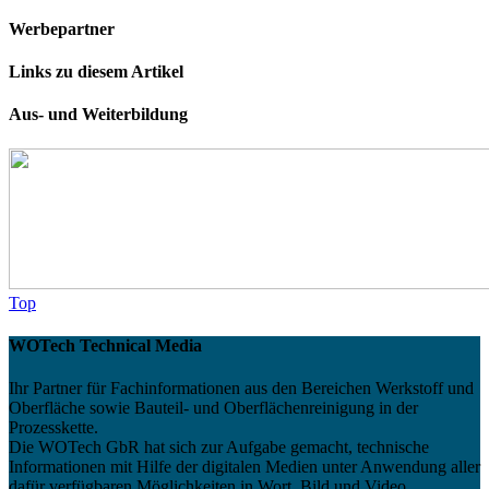
Werbepartner
Links zu diesem Artikel
Aus- und Weiterbildung
Top
WOTech Technical Media
Ihr Partner für Fachinformationen aus den Bereichen Werkstoff und
Oberfläche sowie Bauteil- und Oberflächenreinigung in der
Prozesskette.
Die WOTech GbR hat sich zur Aufgabe gemacht, technische
Informationen mit Hilfe der digitalen Medien unter Anwendung aller
dafür verfügbaren Möglichkeiten in Wort, Bild und Video