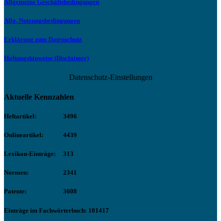
Allgemeine Geschäftsbedingungen
Allg. Nutzungsbedingungen
Erklärung zum Datenschutz
Haftungshinweise (Disclaimer)
Datenschutz-Einstellungen
Aktuelle Kennzahlen
Heftartikel:
3496
Onlineartikel:
4439
Lexikon-Einträge:
313
Normen:
2341
Patente:
3608
Einträge im Fachwörterbuch: 101417