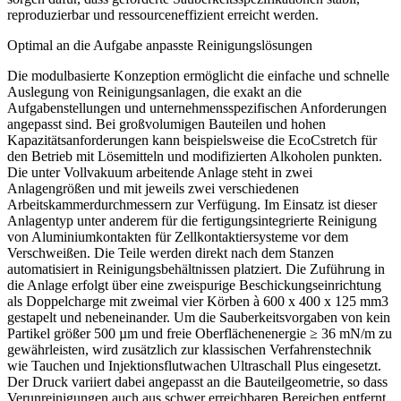
reproduzierbar und ressourceneffizient erreicht werden.
Optimal an die Aufgabe anpasste Reinigungslösungen
Die modulbasierte Konzeption ermöglicht die einfache und schnelle
Auslegung von Reinigungsanlagen, die exakt an die
Aufgabenstellungen und unternehmensspezifischen Anforderungen
angepasst sind. Bei großvolumigen Bauteilen und hohen
Kapazitätsanforderungen kann beispielsweise die EcoCstretch für
den Betrieb mit Lösemitteln und modifizierten Alkoholen punkten.
Die unter Vollvakuum arbeitende Anlage steht in zwei
Anlagengrößen und mit jeweils zwei verschiedenen
Arbeitskammerdurchmessern zur Verfügung. Im Einsatz ist dieser
Anlagentyp unter anderem für die fertigungsintegrierte Reinigung
von Aluminiumkontakten für Zellkontaktiersysteme vor dem
Verschweißen. Die Teile werden direkt nach dem Stanzen
automatisiert in Reinigungsbehältnissen platziert. Die Zuführung in
die Anlage erfolgt über eine zweispurige Beschickungseinrichtung
als Doppelcharge mit zweimal vier Körben à 600 x 400 x 125 mm
3
gestapelt und nebeneinander. Um die Sauberkeitsvorgaben von
kein
Partikel größer 500
µ
m und freie Oberflächenenergie ≥ 36 mN/m
zu
gewährleisten, wird zusätzlich zur klassischen Verfahrenstechnik
wie Tauchen und Injektionsflutwachen Ultraschall Plus eingesetzt.
Der Druck variiert dabei angepasst an die Bauteilgeometrie, so dass
Verunreinigungen auch aus schwer erreichbaren Bereichen entfernt