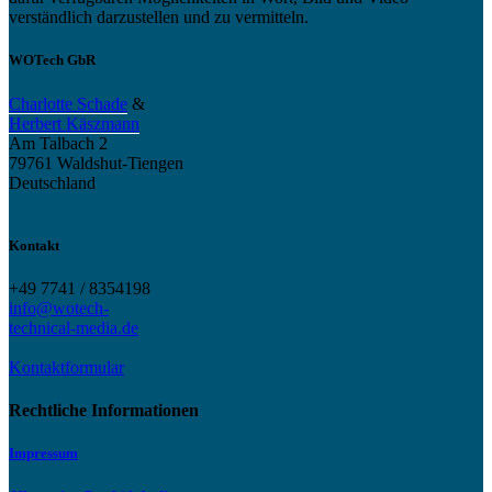
verständlich darzustellen und zu vermitteln.
WOTech GbR
Charlotte Schade
&
Herbert Käszmann
Am Talbach 2
79761 Waldshut-Tiengen
Deutschland
Kontakt
+49 7741 / 8354198
info@wotech-
technical-media.de
Kontaktformular
Rechtliche Informationen
Impressum