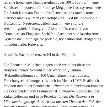
2
für eine homogene Strahlverteilung
über
100 x 100 mm
– eine
Schlüsselkomponente für künftige Megajoule-Lasersysteme, wie
Dr. Sarah Klein am Fraunhofer-Gemeinschaftsstand betonte.
Darüber hinaus wurden eine kompakte EUV-Quelle sowie ein
Konzept für Neutronenquellen gezeigt – etwa für die
zerstörungsfreie Prüfung von Atommüllfässern oder von
Containern an Flug- und Seehäfen. Auch hier sind laserbasierte
Systeme die Grundlage für portable, hochauflösende Bildgebung
mit industrieller Relevanz.
Ausblick: Fachkonferenz zu KI in der Photonik
Die Themen in München gingen noch weit
über
diese drei
Beispiele hinaus: Sowohl in der World of Quantum
(Rekordbeteiligung von 160 Unternehmen, Start-ups und
Forschungseinrichtungen) als auch im Medtec­LIVE Healthtech
Pavilion und in der Sonder­schau
Photonics in Production
konnten
die Forschenden vom Fraunhofer ILT ­intensive Gespräche
über
Zukunftsthemen und neue Projekte führen.
Die Resonanz in
München hat gezeigt, dass wir mit unseren Themen den Puls der
Industrie treffen – ob bei klassischen Produktionsthemen, KI-