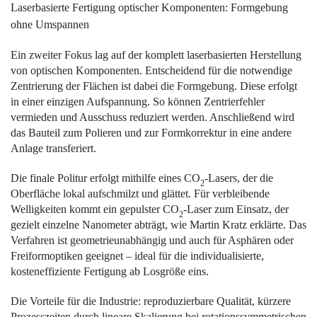
Laserbasierte Fertigung ­optischer Komponenten: ­Formgebung
ohne Umspannen
Ein zweiter Fokus lag auf der komplett laserbasierten Herstellung
von optischen Komponenten. Entscheidend für die notwendige
Zentrierung der Flächen ist dabei die Formgebung. Diese erfolgt
in einer einzigen Aufspannung. So können Zentrierfehler
vermieden und Ausschuss reduziert werden. Anschließend wird
das Bauteil zum Polieren und zur Formkorrektur in eine andere
Anlage transferiert.
Die finale Politur erfolgt mithilfe eines CO
-Lasers, der die
2
Oberfläche lokal aufschmilzt und gl
ättet.
Für verbleibende
Welligkeiten kommt ein gepulster CO
-Laser zum Einsatz, der
2
gezielt einzelne Nanometer abträgt, wie Martin Kratz erklärte. Das
Verfahren ist geometrieunabhängig und auch für Asphären oder
Freiformoptiken geeignet – ideal für die individualisierte,
kosteneffiziente Fertigung ab Losgröße eins.
Die Vorteile für die Industrie: reproduzierbare Qualität, kürzere
Prozesszeiten durch lineare Skalierung bei rotationssymmetrischen