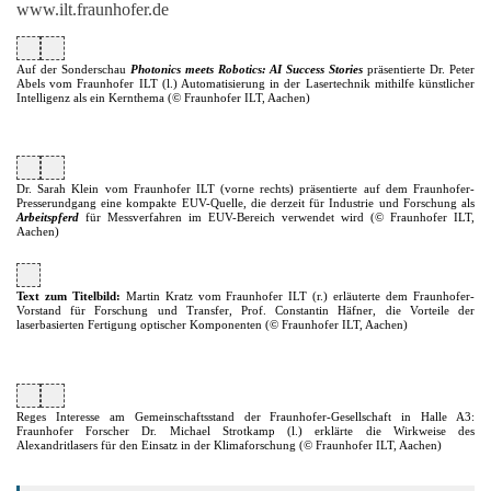
www.ilt.fraunhofer.de
Auf der Sonderschau
Photonics meets Robotics: AI Success Stories
präsentierte Dr. Peter
Abels vom Fraunhofer ILT (l.) Automatisierung in der Lasertechnik mithilfe künstlicher
Intelligenz als ein Kernthema (
© Fraunhofer ILT, Aachen
)
Dr. Sarah Klein vom Fraunhofer ILT (vorne rechts) präsentierte auf dem Fraunhofer-
Presserundgang eine kompakte EUV-Quelle, die derzeit für Industrie und Forschung als
Arbeitspferd
für Messverfahren im EUV-Bereich verwendet wird
(
© Fraunhofer ILT,
Aachen
)
Text zum Titelbild:
Martin Kratz vom Fraunhofer ILT (r.) erläuterte dem Fraunhofer-
Vorstand für Forschung und Transfer, Prof. Constantin Häfner, die Vorteile der
laserbasierten Fertigung optischer Komponenten (
© Fraunhofer ILT, Aachen
)
Reges Interesse am Gemeinschaftsstand der Fraunhofer-Gesellschaft in Halle A3:
Fraunhofer Forscher Dr. Michael Strotkamp (l.) erklärte die Wirkweise des
Alexandritlasers
für den Einsatz in der Klimaforschung
(
© Fraunhofer ILT, Aachen
)