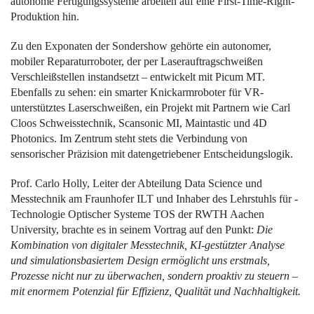
autonome Fertigungssysteme arbeiten auf eine First-Time-Right-
Produktion hin.
Zu den Exponaten der Sondershow gehörte ein autonomer,
mobiler Reparaturroboter, der per Laserauftragschweißen
Verschleißstellen instandsetzt – entwickelt mit Picum MT.
Ebenfalls zu sehen: ein smarter Knickarmroboter für VR-
unterstütztes Laserschweißen, ein Projekt mit Partnern wie Carl
Cloos Schweisstechnik, Scansonic MI, Maintastic und 4D
Photonics. Im Zentrum steht stets die Verbindung von
sensorischer Präzision mit datengetriebener Entscheidungslogik.
Prof. Carlo Holly, Leiter der Abteilung Data Science und
Messtechnik am Fraunhofer ILT und Inhaber des Lehrstuhls für ­
Technologie Optischer Systeme TOS der RWTH Aachen
University, brachte es in seinem Vortrag auf den Punkt:
Die
Kombination von digitaler Messtechnik, KI-gestützter Analyse
und simulationsbasiertem Design ermöglicht uns erstmals,
Prozesse nicht nur zu
überwachen,
sondern proaktiv zu steuern –
mit enormem Potenzial für Effizienz, Qualität und Nach­haltigkeit.