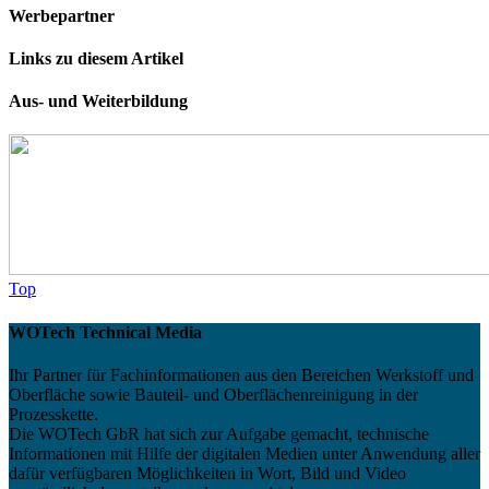
Werbepartner
Links zu diesem Artikel
Aus- und Weiterbildung
Top
WOTech Technical Media
Ihr Partner für Fachinformationen aus den Bereichen Werkstoff und
Oberfläche sowie Bauteil- und Oberflächenreinigung in der
Prozesskette.
Die WOTech GbR hat sich zur Aufgabe gemacht, technische
Informationen mit Hilfe der digitalen Medien unter Anwendung aller
dafür verfügbaren Möglichkeiten in Wort, Bild und Video