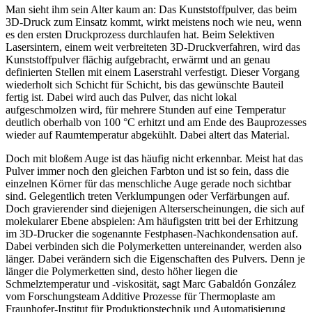
Man sieht ihm sein Alter kaum an: Das Kunststoffpulver, das beim
3D-Druck zum ­Einsatz kommt, wirkt meistens noch wie neu, wenn
es den ersten Druckprozess durchlaufen hat. Beim Selektiven
Lasersintern, einem weit verbreiteten 3D-Druckverfahren, wird das
Kunststoffpulver flächig aufgebracht, erwärmt und an genau
definierten Stellen mit einem Laserstrahl verfestigt. Dieser Vorgang
wiederholt sich Schicht für Schicht, bis das gewünschte Bauteil
fertig ist. Dabei wird auch das Pulver, das nicht lokal
aufgeschmolzen wird, für mehrere Stunden auf eine Temperatur
deutlich oberhalb von 100 °C erhitzt und am Ende des Bauprozesses
wieder auf Raumtemperatur abgekühlt. Dabei altert das Material.
Doch mit bloßem Auge ist das häufig nicht erkennbar. Meist hat das
Pulver immer noch den gleichen Farbton und ist so fein, dass die
einzelnen Körner für das menschliche Auge gerade noch sichtbar
sind. Gelegentlich treten Verklumpungen oder Verfärbungen auf.
Doch gravierender sind diejenigen Alters­erscheinungen, die sich auf
molekularer Ebene abspielen: Am häufigsten tritt bei der Erhitzung
im 3D-Drucker die sogenannte Festphasen-Nachkondensation auf.
Dabei verbinden sich die Polymerketten untereinander, werden also
länger.
Dabei verändern sich die Eigenschaften des Pulvers. Denn je
länger die Polymerketten sind, desto höher liegen die
Schmelztemperatur und -viskosität,
sagt Marc Gabaldón González
vom Forschungsteam
Additive Prozesse für Thermoplaste
am
Fraunhofer-Institut für Produktionstechnik und Automatisierung