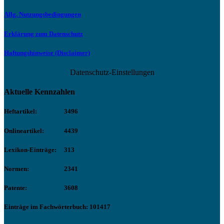
Allg. Nutzungsbedingungen
Erklärung zum Datenschutz
Haftungshinweise (Disclaimer)
Datenschutz-Einstellungen
Aktuelle Kennzahlen
Heftartikel:
3496
Onlineartikel:
4439
Lexikon-Einträge:
313
Normen:
2341
Patente:
3608
Einträge im Fachwörterbuch: 101417