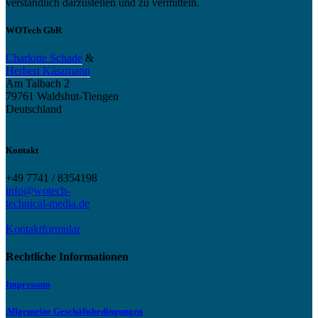
verständlich darzustellen und zu vermitteln.
WOTech GbR
Charlotte Schade
&
Herbert Käszmann
Am Talbach 2
79761 Waldshut-Tiengen
Deutschland
Kontakt
+49 7741 / 8354198
info@wotech-
technical-media.de
Kontaktformular
Rechtliche Informationen
Impressum
Allgemeine Geschäftsbedingungen