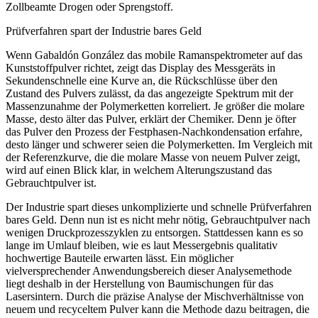
Zollbeamte Drogen oder Sprengstoff.
Prüfverfahren spart der ­Industrie bares Geld
Wenn Gabaldón González das mobile Ramanspektrometer auf das
Kunststoffpulver richtet, zeigt das Display des Messgeräts in
Sekundenschnelle eine Kurve an, die Rückschlüsse über den
Zustand des Pulvers zulässt, da das angezeigte Spektrum mit der
Massenzunahme der Polymerketten korreliert.
Je größer die molare
Masse, desto älter das Pulver,
erklärt der Chemiker. Denn je öfter
das Pulver den Prozess der Festphasen-Nachkondensation erfahre,
desto länger und schwerer seien die Polymerketten. Im Vergleich mit
der Referenzkurve, die die molare Masse von neuem Pulver zeigt,
wird auf einen Blick klar, in welchem Alterungszustand das
Gebrauchtpulver ist.
Der Industrie spart dieses unkomplizierte und schnelle Prüfverfahren
bares Geld. Denn nun ist es nicht mehr nötig, Gebrauchtpulver nach
wenigen Druckprozesszyklen zu entsorgen. Stattdessen kann es so
lange im Umlauf bleiben, wie es laut Messergebnis qualitativ
hochwertige Bauteile erwarten lässt. Ein möglicher
vielversprechender Anwendungsbereich dieser Analysemethode
liegt deshalb in der Herstellung von Baumischungen für das
Lasersintern. Durch die präzise Analyse der Mischverhältnisse von
neuem und recyceltem Pulver kann die Methode dazu beitragen, die