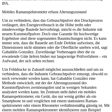
IPA.
Mobiles ­Ramanspektrometer ­erfasst Alterungszustand
Um zu verhindern, dass das Gebrauchtpulver den Druckprozess
verlängert, den Energieverbrauch in die Höhe treibt oder
minderwertige Bauteile hervorbringt, mischt es die Industrie mit
neuem Kunststoffpulver. Doch eine Garantie für hochwertige
Ergebnisse sind diese sogenannten Baumischungen nicht.
Es kann
immer sein, dass die Bauteile am Ende Defekte aufweisen, die
Dimensionen nicht stimmen oder die Oberfläche uneben wird,
sagt
Gabaldón González. Zuverlässige Vorhersagen über die zu
erwartende Güte liefern bisher nur langwierige Prüfverfahren – ein
Aufwand, der sich selten rechnet.
Um Fehldrucke in Zukunft möglichst auszuschließen und um zu
verhindern, dass die Industrie Gebrauchtpulver entsorgt, obwohl es
noch verwendet werden kann, hat Gabaldón González eine
Methode entwickelt, mit der der Alterungszustand des
Kunststoffpulvers zerstörungsfrei und in wenigen Sekunden
analysiert werden kann. Im Zentrum steht dabei ein mobiles
Ramanspektrometer, ein Gerät, das nur wenig grö
ßer
als ein
Smartphone ist und verglichen mit einem stationären Raman­
spektrometer oder einem Rheometer verhältnismäßig günstig ist. Mit
einem mobilen Ramanspektrometer identifizieren zum Beispiel