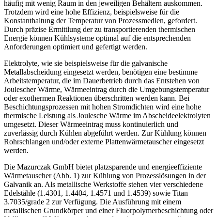
häufig mit wenig Raum in den jeweiligen Behältern auskommen.
Trotzdem wird eine hohe Effizienz, beispielsweise für die
Konstanthaltung der Temperatur von Prozessmedien, gefordert.
Durch präzise Ermittlung der zu transportierenden thermischen
Energie können Kühlsysteme optimal auf die entsprechenden
Anforderungen optimiert und gefertigt werden.
Elektrolyte, wie sie beispielsweise für die galvanische
Metallabscheidung eingesetzt werden, benötigen eine bestimme
Arbeits­temperatur, die im Dauerbetrieb durch das Entstehen von
Joulescher Wärme, Wärmeeintrag durch die Umgebungstemperatur
oder exothermen Reaktionen überschritten werden kann. Bei
Beschichtungsprozessen mit hohen Stromdichten wird eine hohe
thermische Leistung als Joulesche Wärme im Abscheideelektrolyten
umgesetzt. Dieser Wärmeeintrag muss kontinuierlich und
zuverlässig durch Kühlen abgeführt werden. Zur Kühlung können
Rohrschlangen und/oder externe Plattenwärmetauscher eingesetzt
werden.
Die Mazurczak GmbH bietet ­platzsparende und energieeffiziente
Wärmetauscher (
Abb. 1
) zur Kühlung von Prozesslösungen in der
Galvanik an. Als metallische Werkstoffe stehen vier verschiedene
Edelstähle (1.4301, 1.4404, 1.4571 und 1.4539) sowie Titan
3.7035/grade 2 zur Verfügung. Die Ausführung mit einem
metallischen Grundkörper und einer Fluorpolymerbeschichtung oder