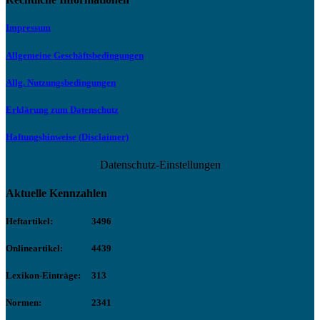
Impressum
Allgemeine Geschäftsbedingungen
Allg. Nutzungsbedingungen
Erklärung zum Datenschutz
Haftungshinweise (Disclaimer)
Datenschutz-Einstellungen
Aktuelle Kennzahlen
Heftartikel:
3496
Onlineartikel:
4439
Lexikon-Einträge:
313
Normen:
2341