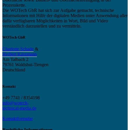
Prozesskette.
Die WOTech GbR hat sich zur Aufgabe gemacht, technische
Informationen mit Hilfe der digitalen Medien unter Anwendung aller
dafür verfügbaren Möglichkeiten in Wort, Bild und Video
verständlich darzustellen und zu vermitteln.
WOTech GbR
Charlotte Schade
&
Herbert Käszmann
Am Talbach 2
79761 Waldshut-Tiengen
Deutschland
Kontakt
+49 7741 / 8354198
info@wotech-
technical-media.de
Kontaktformular
Rechtliche Informationen