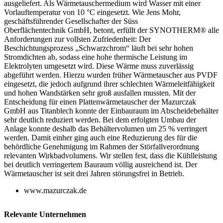
ausgeliefert. Als Wärmetauschermedium wird Wasser mit einer
Vorlauf­temperatur von 10 °C eingesetzt. Wie Jens Mohr,
geschäftsführender Gesellschafter der Süss
Oberflächentechnik GmbH, betont, erfüllt der SYNOTHERM
®
alle
Anforderungen zur vollsten Zufriedenheit:
Der
Beschichtungs
prozess „Schwarzchrom“ läuft bei sehr hohen
Stromdichten ab, sodass eine hohe thermische Leistung im
Elektrolyten umgesetzt wird. Diese Wärme muss zuverlässig
abgeführt werden. Hierzu wurden früher Wärmetauscher aus PVDF
eingesetzt, die jedoch aufgrund ihrer schlechten Wärmeleitfähigkeit
und hohen Wandstärken sehr groß ausfallen mussten. Mit der
Entscheidung für einen Plattenwärmetauscher der Mazurczak
GmbH aus Titanblech konnte der Einbauraum im Abscheidebehälter
sehr deutlich reduziert werden. Bei dem erfolgten Umbau der
Anlage konnte deshalb das Behältervolumen um 25 % verringert
werden. Damit einher ging auch eine Reduzierung des für die
behördliche Genehmigung im Rahmen der Störfallverordnung
relevanten Wirkbadvolumens. Wir stellen fest, dass die Kühlleistung
bei deutlich verringertem Bauraum völlig ausreichend ist. Der
Wärmetauscher ist seit drei Jahren störungsfrei in Betrieb.
www.mazurczak.de
Relevante Unternehmen