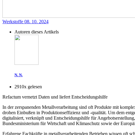
Werkstoffe
08. 10. 2024
Autoren dieses Artikels
N. N.
2910x gelesen
Refactum vernetzt Daten und liefert Entscheidungshilfe
In der zerspanenden Metallverarbeitung sind oft Produkte mit komple
drohen Einbußen in Produktionseffizienz und -qualität. Um dem ent
digitalisiert, verknüpft und Entscheidungshilfe für Angebots­erstell
Bundesministerium für Wirtschaft und Klimaschutz sowie der Europä
Erfahrene Fachkräfte in metallverarbeitenden Betrieben wissen oft sc