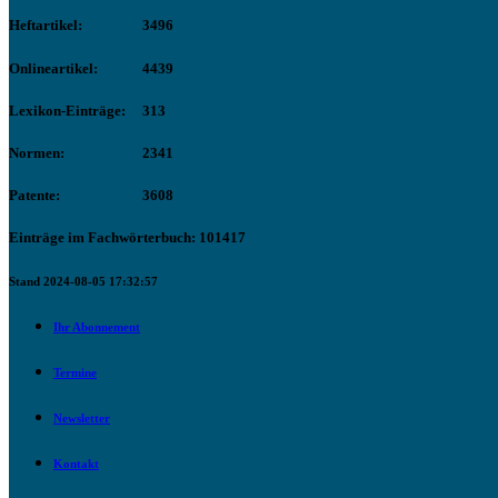
Heftartikel:
3496
Onlineartikel:
4439
Lexikon-Einträge:
313
Normen:
2341
Patente:
3608
Einträge im Fachwörterbuch: 101417
Stand 2024-08-05 17:32:57
Ihr Abonnement
Termine
Newsletter
Kontakt