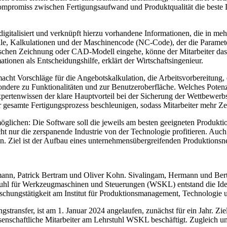
promiss zwischen Fertigungsaufwand und Produktqualität die beste Lö
digitalisiert und verknüpft hierzu vorhandene Informationen, die in me
e, Kalkulationen und der Maschinencode (NC-Code), der die Paramete
schen Zeichnung oder CAD-Modell eingehe, könne der Mitarbeiter das W
tionen als Entscheidungshilfe, erklärt der Wirtschaftsingenieur.
macht Vorschläge für die Angebotskalkulation, die Arbeitsvorbereitun
ondere zu Funktionalitäten und zur Benutzeroberfläche. Welches Poten
xpertenwissen der klare Hauptvorteil bei der Sicherung der Wettbewer
r gesamte Fertigungsprozess beschleunigen, sodass Mitarbeiter mehr Zei
lichen: Die Software soll die jeweils am besten ­geeigneten Produktio
nicht nur die zerspanende Industrie von der Technologie profitieren. Au
en. Ziel ist der Aufbau eines unternehmensübergreifenden Produktionsn
ann, Patrick Bertram und Oliver Kohn. Sivalingam, Hermann und Bertra
tuhl für Werkzeugmaschinen und Steuerungen (WSKL) entstand die Id
orschungstätigkeit am Institut für Produktionsmanagement, Technolo
ansfer, ist am 1. Januar 2024 angelaufen, zunächst für ein Jahr. Ziel i
ssenschaftliche Mitarbeiter am Lehrstuhl WSKL beschäftigt. Zugleich