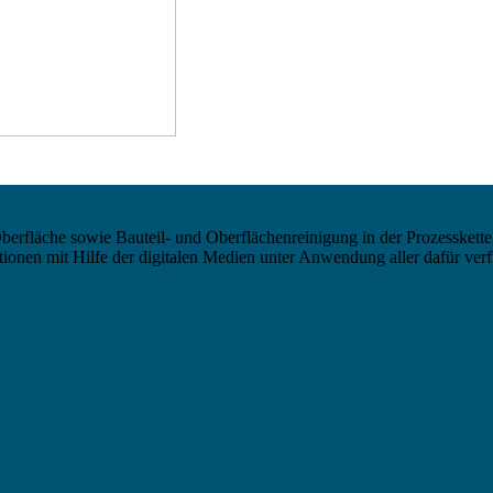
berfläche sowie Bauteil- und Oberflächenreinigung in der Prozesskette
nen mit Hilfe der digitalen Medien unter Anwendung aller dafür verf