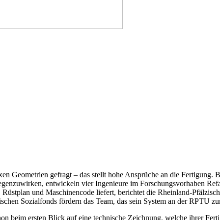
xen Geometrien gefragt – das stellt hohe Ansprüche an die Fertigung.
gegenzuwirken, entwickeln vier Ingenieure im Forschungsvorhaben
Ref
ung, Rüstplan und Maschinencode liefert, berichtet die Rheinland-Pfälz
ischen Sozialfonds fördern das Team, das sein System an der RPTU z
hon beim ersten Blick auf eine technische Zeichnung, welche ihrer Fer