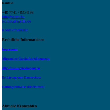
Kontakt
+49 7741 / 8354198
info@wotech-
technical-media.de
Kontaktformular
Rechtliche Informationen
Impressum
Allgemeine Geschäftsbedingungen
Allg. Nutzungsbedingungen
Erklärung zum Datenschutz
Haftungshinweise (Disclaimer)
Aktuelle Kennzahlen