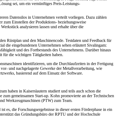
sung sei, um ein vernünftiges Preis-Leistungs-
hreren Datensilos in Unternehmen verteilt vorliegen. Dazu zählen
r zum Einstellen der Produktions- beziehungsweise
erkstück analysieren lassen und erhalte über die
g, den Rüstplan und den Maschinencode. Testdaten und Feedback für
zial die eingebundenen Unternehmen sehen erläutert Sivalingam:
bsfähigkeit und des Fortbestands des Unternehmens.
Darüber hinaus
t für die wichtigen Tätigkeiten haben.
nsmaschinen identifizieren, um die Durchlaufzeiten in der Fertigung
ch vor- und nachgelagerte Gewerke der Metallverarbeitung, wie
etzwerks, basierend auf dem Einsatz der Software.
m haben in Kaiserslautern studiert und teils auch schon die
ee zum gemeinsamen Start-up. Kohn promovierte an der Technischen
gie und Werkzeugmaschinen (PTW) zum Team.
st es, die Forschungsergebnisse in dieser ersten Förderphase in ein
 unterstützt das Gründungsbüro der RPTU und der Hochschule