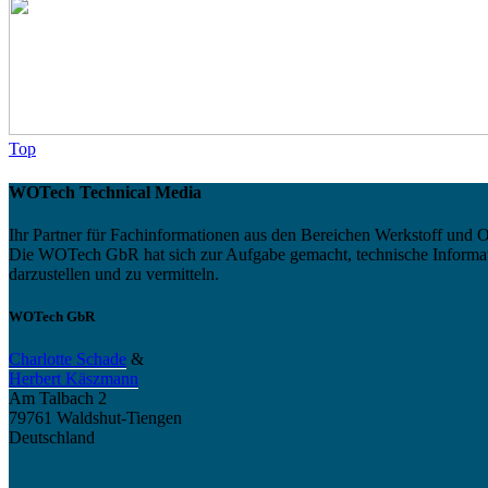
Top
WOTech Technical Media
Ihr Partner für Fachinformationen aus den Bereichen Werkstoff und O
Die WOTech GbR hat sich zur Aufgabe gemacht, technische Informatio
darzustellen und zu vermitteln.
WOTech GbR
Charlotte Schade
&
Herbert Käszmann
Am Talbach 2
79761 Waldshut-Tiengen
Deutschland