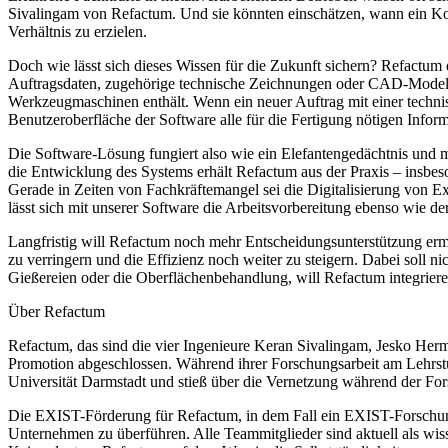
Sivalingam von Refactum. Und sie könnten einschätzen, wann ein Kom
Verhältnis zu erzielen.
Doch wie lässt sich dieses Wissen für die Zukunft sichern? Refactum 
Auftragsdaten, zugehörige technische Zeichnungen oder CAD-Modell
Werkzeugmaschinen enthält. Wenn ein neuer Auftrag mit einer techni
Benutzeroberfläche der Software alle für die Fertigung nötigen Informa
Die Software-Lösung fungiert also wie ein Elefantengedächtnis und 
die Entwicklung des Systems erhält Refactum aus der Praxis – insbes
Gerade in Zeiten von Fachkräftemangel sei die Digitalisierung von E
lässt sich mit unserer Software die Arbeitsvorbereitung ebenso wie de
Langfristig will Refactum noch mehr Entscheidungsunterstützung ermög
zu verringern und die Effizienz noch weiter zu steigern. Dabei soll 
Gießereien oder die Oberflächenbehandlung, will Refactum integrie­r
Über Refactum
Refactum, das sind die vier Ingenieure Keran Sivalingam, Jesko Herm
Promotion abgeschlossen. Während ihrer Forschungsarbeit am Lehrs
Universität Darmstadt und stieß über die Vernetzung während der F
Die EXIST-Förderung für Refactum, in dem Fall ein EXIST-Forschungstr
Unternehmen zu überführen. Alle Teammitglieder sind aktuell als wi