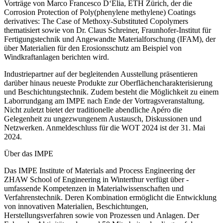
Vorträge von ­Marco Francesco D‘Elia, ETH Zürich, der die
Corrosion Protection of Poly(phenylene methylene) Coatings
derivatives: The Case of Methoxy-Substituted Copolymers
thematisiert sowie von Dr. Claus Schreiner, Fraunhofer-Institut für
Fertigungstechnik und Angewandte Materialforschung (IFAM), der
über
Materialien für den Erosionsschutz am Beispiel von
Windkraftanlagen
berichten wird.
Industriepartner auf der begleitenden Ausstellung präsentieren
darüber hinaus neueste Produkte zur Oberflächencharakterisierung
und Beschichtungstechnik. Zudem besteht die Möglichkeit zu einem
Laborrundgang am IMPE nach Ende der Vortragsveranstaltung.
Nicht zuletzt bietet der traditionelle abendliche Apéro die
Gelegenheit zu ungezwungenem Austausch, Diskussionen und
Netzwerken. Anmeldeschluss für die WOT 2024 ist der
31. Mai
2024
.
Über
das IMPE
Das IMPE Institute of Materials and Process Engineering der
ZHAW School of Engineering in Winterthur verfügt über ­
umfassende Kompetenzen in Materialwissenschaften und
Verfahrenstechnik. Deren Kombination ermöglicht die Entwicklung
von innovativen Materialien, Beschichtungen,
Herstellungsverfahren sowie von Prozessen und Anlagen. Der