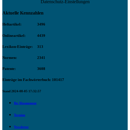
Datenschutz-Einstellungen
Aktuelle Kennzahlen
Heftartikel:
3496
Onlineartikel:
4439
Lexikon-Einträge:
313
Normen:
2341
Patente:
3608
Einträge im Fachwörterbuch: 101417
Stand 2024-08-05 17:32:57
Ihr Abonnement
Termine
Newsletter