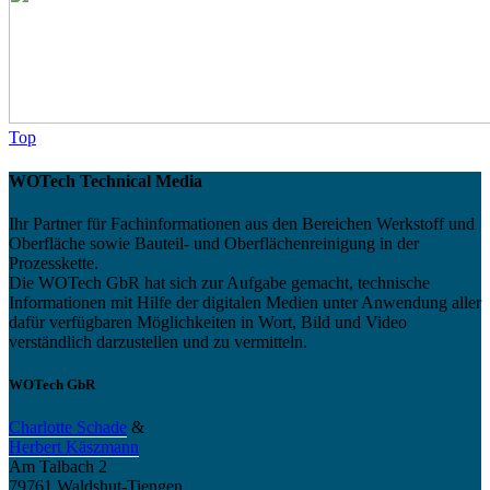
Top
WOTech Technical Media
Ihr Partner für Fachinformationen aus den Bereichen Werkstoff und
Oberfläche sowie Bauteil- und Oberflächenreinigung in der
Prozesskette.
Die WOTech GbR hat sich zur Aufgabe gemacht, technische
Informationen mit Hilfe der digitalen Medien unter Anwendung aller
dafür verfügbaren Möglichkeiten in Wort, Bild und Video
verständlich darzustellen und zu vermitteln.
WOTech GbR
Charlotte Schade
&
Herbert Käszmann
Am Talbach 2
79761 Waldshut-Tiengen