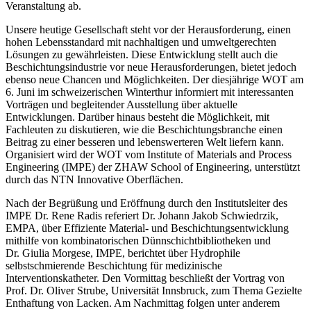
Veranstaltung ab.
Unsere heutige Gesellschaft steht vor der Herausforderung, einen
hohen Lebensstandard mit nachhaltigen und umweltgerechten
Lösungen zu gewährleisten. Diese Entwicklung stellt auch die
Beschichtungsindustrie vor neue Herausforderungen, bietet jedoch
ebenso neue Chancen und Möglichkeiten. Der diesjährige WOT am
6. Juni im schweizerischen Winterthur informiert mit interessanten
Vorträgen und begleitender Ausstellung über aktuelle
Entwicklungen. Darüber hinaus besteht die Möglichkeit, mit
Fachleuten zu diskutieren, wie die Beschichtungsbranche einen
Beitrag zu einer besseren und lebenswerteren Welt liefern kann.
Organisiert wird der WOT vom
Institute of Materials and Process
Engineering (IMPE) der ZHAW School of Engineering, unterstützt
durch das NTN Inno­vative Oberflächen.
Nach der Begrüßung und Eröffnung durch den Institutsleiter des
IMPE Dr. Rene ­Radis referiert Dr. Johann Jakob Schwiedrzik,
EMPA, über
Effiziente Material- und Beschichtungsentwicklung
mithilfe von kombinatorischen Dünnschichtbibliotheken
und
Dr. Giulia Morgese, IMPE, berichtet über
Hydrophile
selbstschmierende Beschichtung für medizinische
Interventionskatheter
. Den Vormittag beschließt der Vortrag von
Prof. Dr. Oliver Strube, Universität Innsbruck, zum Thema
Gezielte
Enthaftung von Lacken
. Am Nachmittag folgen unter anderem