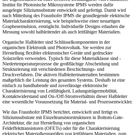
Institut für Photonische Mikrosysteme IPMS werden dafür
ausgelegte Siliziumsubstrate entwickelt und ­gefertigt. Damit wird
nach Mitteilung des Fraunhofer IPMS die grundlegende elektrische
Materialcharakterisierung, wie beispielsweise einer neuartigen
Graphenemulsion, ermöglicht. Individuelle Designs erlauben die
Messung sowohl halb­leitender als auch leitfähiger Materialien.
Organische Halbleiter sind Schlüsselkompo­nenten in der
organischen Elektronik und Photovoltaik. Sie werden zur
Herstellung flexibler elektronischer Geräte und gedruckter
Solarzellen verwenden. Typisch für diese Materialklasse sind ­
Niedertemperaturprozesse die großflächige Abscheidung und
Strukturierung mit verschiedenen Beschichtungs- und
Druckverfahren. Die aktiven Halbleitermaterialien bestimmen
maßgeblich die Leistung des gesamten Systems. Deshalb ist eine
einfach zu handhabende und zuverlässige elektronische
Charakterisierung von Leitfähigkeit, Ladungsträgermobilität,
Kontaktwiderstand und On-/Off-Stromverhältnis dieser Halbleiter
eine wesentliche Voraussetzung für Material- und Prozessentwickler.
Wie das Fraunhofer IPMS berichtet, entwickelt und fertigt es
Siliziumsubstrate mit Einzeltransistorstrukturen in Bottom-Gate-
Architektur, die zur Herstellung von organischen
Feldeffekttransistoren (OFETs) oder für die Charakterisierung
elektrischer Materialkenngrößen von leitfähigen Materialien, zum