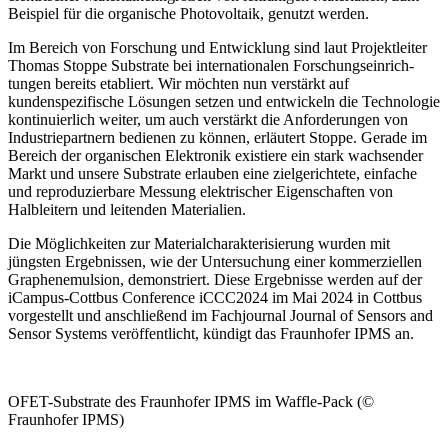
Beispiel für die organische Photovoltaik, genutzt werden.
Im Bereich von Forschung und Entwicklung sind laut Projektleiter
Thomas Stoppe Sub­strate bei internationalen Forschungseinrich­
tungen bereits etabliert.
Wir möchten nun verstärkt auf
kundenspezifische Lösungen setzen und entwickeln die Technologie
kontinuierlich weiter, um auch verstärkt die Anforderungen von
Industriepartnern bedienen zu können,
erläutert Stoppe. Gerade im
Bereich der organischen Elektronik existiere ein stark wachsender
Markt und
unsere Substrate erlauben eine zielgerichtete, einfache
und reproduzierbare Messung elektrischer Eigenschaften von
Halbleitern und leitenden ­Materialien
.
Die Möglichkeiten zur Materialcharakterisierung wurden mit
jüngsten Ergebnissen
, wie
der Untersuchung einer kommerziellen
Graphenemulsion, demonstriert. Diese Ergebnisse werden auf der
iCampus-Cottbus Conference iCCC2024 im Mai 2024 in Cottbus
vorgestellt und anschließend im Fachjournal
Journal of Sensors and
Sensor Systems
veröffentlicht, kündigt das Fraunhofer IPMS an.
OFET-Substrate des Fraunhofer IPMS im Waffle-Pack (©
Fraunhofer IPMS)