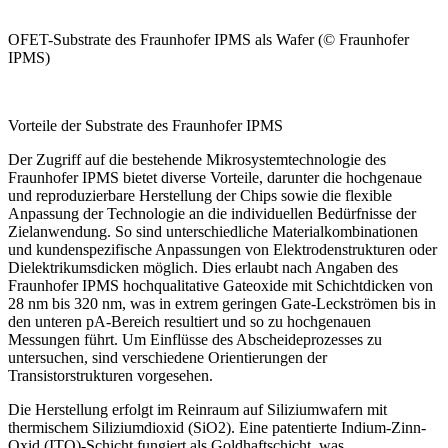
OFET-Substrate des Fraunhofer IPMS als Wafer (© Fraunhofer
IPMS)
Vorteile der ­Substrate des Fraunhofer IPMS
Der Zugriff auf die bestehende Mikrosystemtechnologie des
Fraunhofer IPMS bietet diverse Vorteile, darunter die hochgenaue
und reproduzierbare Herstellung der Chips sowie die flexible
Anpassung der Technologie an die individuellen Bedürfnisse der
Zielanwendung. So sind unterschiedliche Materialkombinationen
und kundenspezifische Anpassungen von Elektrodenstrukturen oder
Dielektrikumsdicken möglich. Dies erlaubt nach Angaben des
Fraunhofer IPMS hochqualitative Gateoxide mit Schichtdicken von
28 nm bis 320 nm, was in extrem geringen Gate-Leckströmen bis in
den unteren pA-Bereich resultiert und so zu hochgenauen
Messungen führt. Um Einflüsse des Abscheideprozesses zu
untersuchen, sind verschiedene Orientierungen der
Transistorstrukturen vorgesehen.
Die Herstellung erfolgt im Reinraum auf Siliziumwafern mit
thermischem ­Siliziumdioxid (SiO
2
). Eine patentierte Indium-Zinn-
Oxid (ITO)-Schicht fungiert als Goldhaftschicht, was