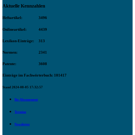
Aktuelle Kennzahlen
Heftartikel:
3496
Onlineartikel:
4439
Lexikon-Einträge:
313
Normen:
2341
Patente:
3608
Einträge im Fachwörterbuch: 101417
Stand 2024-08-05 17:32:57
Ihr Abonnement
Termine
Newsletter