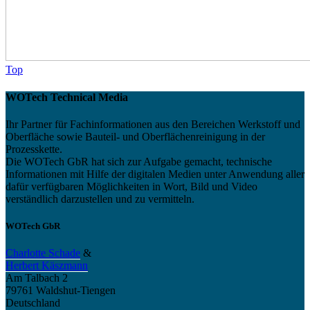
Top
WOTech Technical Media
Ihr Partner für Fachinformationen aus den Bereichen Werkstoff und
Oberfläche sowie Bauteil- und Oberflächenreinigung in der
Prozesskette.
Die WOTech GbR hat sich zur Aufgabe gemacht, technische
Informationen mit Hilfe der digitalen Medien unter Anwendung aller
dafür verfügbaren Möglichkeiten in Wort, Bild und Video
verständlich darzustellen und zu vermitteln.
WOTech GbR
Charlotte Schade
&
Herbert Käszmann
Am Talbach 2
79761 Waldshut-Tiengen
Deutschland