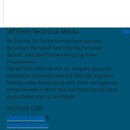
WOTech Technical Media
Top
Ihr Partner für Fachinformationen aus den
Bereichen Werkstoff und Oberfläche sowie
Bauteil- und Oberflächenreinigung in der
Prozesskette.
Die WOTech GbR hat sich zur Aufgabe gemacht,
technische Informationen mit Hilfe der digitalen
Medien unter Anwendung aller dafür verfügbaren
Möglichkeiten in Wort, Bild und Video verständlich
darzustellen und zu vermitteln.
WOTech GbR
Charlotte Schade
&
Herbert Käszmann