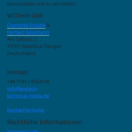
darzustellen und zu vermitteln.
WOTech GbR
Charlotte Schade
&
Herbert Käszmann
Am Talbach 2
79761 Waldshut-Tiengen
Deutschland
Kontakt
+49 7741 / 8354198
info@wotech-
technical-media.de
Kontaktformular
Rechtliche Informationen
Impressum