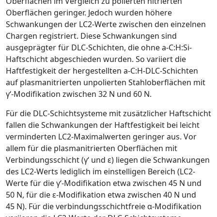
Oberflächen im Vergleich zu polierten nitrierten
Oberflächen geringer. Jedoch ­wurden höhere
Schwankungen der LC
2
-Werte zwischen den einzelnen
Chargen registriert. Diese Schwankungen sind
ausgeprägter für DLC-Schichten, die ohne a-C:H:Si-
Haftschicht abgeschieden wurden. So variiert die
Haftfestigkeit der hergestellten a-C:H-DLC-Schichten
auf plasmanitrierten unpolierten Stahloberflächen mit
γ
‘-Modifikation zwischen 32 N und 60 N.
Für die DLC-Schichtsysteme mit zusätzlicher Haftschicht
fallen die ­Schwankungen der Haftfestigkeit bei leicht
verminderten LC
2
-Maximalwerten geringer aus. Vor
allem für die plasmanitrierten Oberflächen mit
Verbindungsschicht (
γ
‘ und
ε
) liegen die Schwankungen
des LC
2
-Werts lediglich im einstelligen Bereich (LC
2
-
Werte für die
γ
‘-Modifikation etwa zwischen 45 N und
50 N, für die
ε
-Modifikation etwa zwischen 40 N und
45 N). Für die verbindungsschichtfreie
α
-­Modifikation