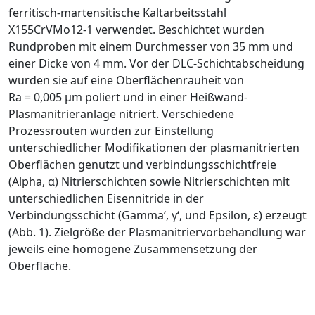
ferritisch-martensitische Kalt­arbeitsstahl
X155CrVMo12-1 verwendet. Beschichtet wurden
Rundproben mit einem Durchmesser von 35 mm und
einer Dicke von 4 mm. Vor der DLC-Schichtabscheidung
wurden sie auf eine Oberflächenrauheit von
R
a
= 0,005
μ
m poliert und in einer Heißwand-
Plasmanitrieranlage nitriert. Verschiedene
Prozessrouten wurden zur Einstellung
unterschiedlicher Modifikationen der plasmanitrierten
Oberflächen genutzt und verbindungsschichtfreie
(Alpha,
α
) Nitrierschichten sowie Nitrierschichten mit
unterschiedlichen Eisennitride in der
Verbindungsschicht (Gamma‘,
γ
‘, und Epsilon,
ε
) erzeugt
(
Abb. 1
). Zielgröße der Plasmanitriervorbehandlung war
jeweils eine homogene Zusammensetzung der
Oberfläche.