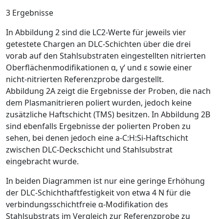
3 Ergebnisse
In
Abbildung 2
sind die LC
2
-Werte für jeweils vier
getestete Chargen an DLC-Schichten über die drei
vorab auf den Stahlsubstraten eingestellten nitrierten
Oberflächenmodifikationen
α
,
γ
‘ und
ε
sowie einer
nicht-nitrierten Referenzprobe dargestellt.
Abbildung 2A
zeigt die Ergebnisse der Proben, die nach
dem Plasmanitrieren poliert wurden, jedoch keine
zusätzliche Haftschicht (TMS) besitzen. In
Abbildung 2B
sind ebenfalls Ergebnisse der polierten Proben zu
sehen, bei denen jedoch eine a-C:H:Si-Haftschicht
zwischen DLC-Deckschicht und Stahlsubstrat
eingebracht wurde.
In beiden Diagrammen ist nur eine geringe Erhöhung
der DLC-Schichthaftfestigkeit von etwa 4 N für die
verbindungsschichtfreie
α
-Modifikation des
Stahlsubstrats im Vergleich zur Referenzprobe zu