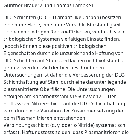
Günther Bräuer
2
und Thomas Lampke
1
DLC-Schichten (DLC – Diamant-like Carbon) besitzen
eine hohe Härte, eine hohe Verschleißbeständigkeit
und einen ­niedrigen Reibkoeffizienten, wodurch sie in
tribologischen Systemen vielfältigen Einsatz finden.
Jedoch können diese positiven tribologischen
Eigenschaften durch die unzureichende Haftung von
DLC-Schichten auf Stahloberflächen nicht vollständig
genutzt werden. Ziel der hier beschriebenen
Untersuchungen ist daher die Verbesserung der DLC-
Schichthaftung auf Stahl durch eine darunterliegende
plasmanitrierte Oberfläche. Die Untersuchungen
erfolgen am Kaltarbeitsstahl X155CrVMo12-1. Der
Einfluss der Nitrierschicht auf die DLC-Schichthaftung
wird durch eine Variation der Zusammen­setzung der
beim Plasmanitrieren entstehenden
Verbindungsschicht (
α
,
γ
‘ oder
ε
-Nitride) systematisch
erfasst. Haftungstests zeigen, dass Plasmanitrieren die