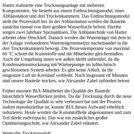
Harter realisierte eine Trocknungsanlage mit mehreren
Komponenten. Sie besteht aus einem Entfeuchtungsmodul, einer
Abblassta­tion und drei Trockenkammern. Das Entfeu­chtungsmodul
stellt die Prozessluft her. In der Abblasstation werden die Bauteile
zunächst einmal von ihrer größten Wasserfracht befreit. Hierfür
sorgen zwei fahrbare Spezialdüsen. Die Abblastechnik von Harter
arbeitet ohne Druckluft. Danach werden die Warenträger mit dem in
der Anlage vorhandenen Warenträgerumsetzer nacheinander in die
drei Trockenkammern bewegt. Die Prozesstemperatur von maximal
60 °C schont die Kunststoffe und die Mitarbeiter gleichermaßen.
Auch die Umgebung innen wie ­außen bleibt unberührt, da die
Kondensationstrocknung mit Wärmepumpe im lufttechnisch
geschlossenen System arbeitet. Es gibt ­keine Abluft, da die
eingestzte Luft im Kreislauf verbleibt.
Nach insgesamt elf Minuten
sind unsere Bauteile trocken,
wie Alexander Zabel zufrieden betont.
Früher mussten BIA-Mitarbeiter die Qualität der Bauteile
hinsichtlich Wasserflecken prüfen. Da die Trocknung durch die neue
Technologie die Qualität so sehr verbessert hat und der Prozess
zudem reproduzierbar ist, konnte BIA diesen Aufwand erheblich
reduzieren.
Heute werden die Kunststoffteile abgenommen und zum
Teil direkt endverpackt. Das war ein zusätzlicher großer
Optimierungsschritt,
wie Alexander Zabel erläutert.
Wertvolle Trocknungsluft