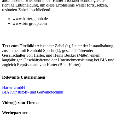
abschließend.
BIA sieht in der Harter-Trocknertechnologie die
richtige Entscheidung, um diese Erfolgslinie weiter fortzusetzen,
resümiert Zabel abschließend.
www.harter-gmbh.de
www.bia-group.com
Text zum Titelbild:
Alexander Zabel (r.), Leiter der Instandhaltung,
zusammen mit Reinhold Specht (l.), geschäftsführender
Gesellschafter von Harter, und Heinz Becker (Mitte), einem
langjährigen Geschäftsfreund der Unternehmensleitung bei BIA und
zugleich Repräsentant von Harter (Bild: Harter)
Relevante Unternehmen
Harter GmbH
BIA Kunststoff- und Galvanotechnik
Video(s) zum Thema
Werbepartner