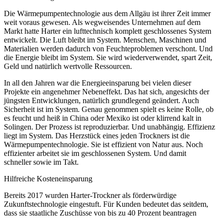
Die Wärmepumpentechnologie aus dem Allgäu ist ihrer Zeit immer
weit voraus gewesen. Als wegweisendes Unternehmen auf dem
Markt hatte Harter ein lufttechnisch komplett geschlossenes System
entwickelt. Die Luft bleibt im System. Menschen, Maschinen und
Materialien werden dadurch von Feuchteproblemen verschont. Und
die Energie bleibt im System. Sie wird wiederverwendet, spart Zeit,
Geld und natürlich wertvolle Ressourcen.
In all den Jahren war die Energieeinsparung bei vielen dieser
Projekte ein angenehmer Nebeneffekt. Das hat sich, angesichts der
jüngsten Entwicklungen, natürlich grundlegend geändert. Auch
Sicherheit ist im System. Genau genommen spielt es keine Rolle, ob
es feucht und heiß in China oder Mexiko ist oder klirrend kalt in
Solingen. Der Prozess ist reproduzierbar. Und unabhängig. Effizienz
liegt im System. Das Herzstück eines jeden Trockners ist die
Wärmepumpentechnologie. Sie ist effizient von Natur aus. Noch
effizienter arbeitet sie im geschlossenen System. Und damit
schneller sowie im Takt.
Hilfreiche Kosteneinsparung
Bereits 2017 wurden Harter-Trockner als förderwürdige
Zukunftstechnologie eingestuft. Für Kunden bedeutet das seitdem,
dass sie staatliche Zuschüsse von bis zu 40 Prozent beantragen