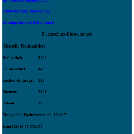
Erklärung zum Datenschutz
Haftungshinweise (Disclaimer)
Datenschutz-Einstellungen
Aktuelle Kennzahlen
Heftartikel:
3496
Onlineartikel:
4439
Lexikon-Einträge:
313
Normen:
2341
Patente:
3608
Einträge im Fachwörterbuch: 101417
Stand 2024-08-05 17:32:57