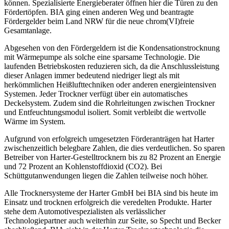
können. Spezialisierte Energieberater öffnen hier die Türen zu den
Fördertöpfen. BIA ging einen anderen Weg und beantragte
Fördergelder beim Land NRW für die neue chrom(VI)freie
Gesamtanlage.
Abgesehen von den Fördergeldern ist die Kondensationstrocknung
mit ­Wärmepumpe als solche eine sparsame Technologie. Die
laufenden Betriebskosten reduzieren sich, da die Anschlussleistung
dieser Anlagen immer bedeutend niedriger liegt als mit
herkömmlichen Heißlufttechniken oder anderen energie­intensiven
Systemen. Jeder Trockner verfügt über ein automatisches
Deckelsystem. Zudem sind die Rohrleitungen zwischen Trockner
und Entfeuchtungsmodul isoliert. Somit verbleibt die wertvolle
Wärme im System.
Aufgrund von erfolgreich umgesetzten Förderanträgen hat Harter
zwischenzeitlich belegbare Zahlen, die dies verdeutlichen. So sparen
Betreiber von Harter-Gestelltrocknern bis zu 82 Prozent an Energie
und 72 Prozent an Kohlenstoffdioxid (CO
2
). Bei
Schüttgutanwendungen liegen die Zahlen teilweise noch höher.
Alle Trocknersysteme der Harter GmbH bei BIA sind bis heute im
Einsatz und trocknen erfolgreich die veredelten Produkte. Harter
stehe dem Automotivespezialisten als verlässlicher
Technologiepartner auch weiterhin zur Seite, so Specht und Becker