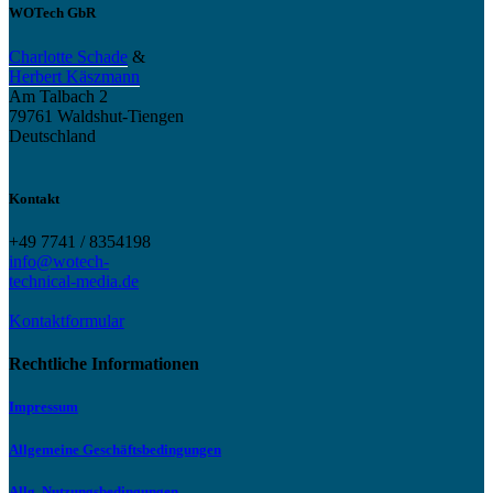
WOTech GbR
Charlotte Schade
&
Herbert Käszmann
Am Talbach 2
79761 Waldshut-Tiengen
Deutschland
Kontakt
+49 7741 / 8354198
info@wotech-
technical-media.de
Kontaktformular
Rechtliche Informationen
Impressum
Allgemeine Geschäftsbedingungen
Allg. Nutzungsbedingungen