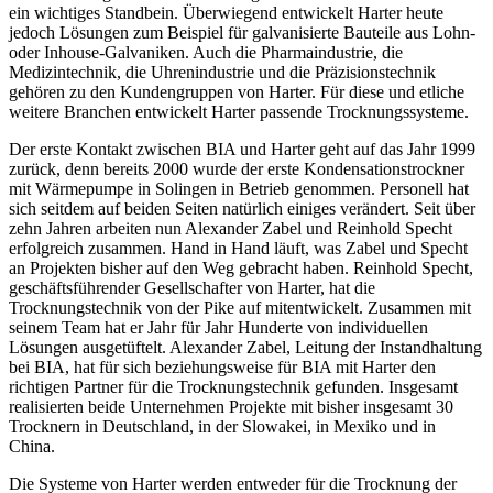
ein wichtiges Standbein. Überwiegend entwickelt Harter heute
jedoch Lösungen zum Beispiel für galvanisierte Bauteile aus Lohn-
oder Inhouse-Galvaniken. Auch die Pharma­industrie, die
Medizintechnik, die Uhrenindustrie und die Präzisionstechnik
gehören zu den Kundengruppen von Harter. Für diese und etliche
weitere Branchen entwickelt Harter passende Trocknungssysteme.
Der erste Kontakt zwischen BIA und ­Harter geht auf das Jahr 1999
zurück, denn bereits 2000 wurde der erste Kondensationstrockner
mit Wärmepumpe in Solingen in ­Betrieb genommen. Personell hat
sich seitdem auf beiden Seiten natürlich einiges verändert. Seit über
zehn Jahren arbeiten nun Alexander Zabel und Reinhold Specht
erfolgreich zusammen. Hand in Hand läuft, was Zabel und Specht
an Projekten bisher auf den Weg gebracht haben. Reinhold Specht,
geschäftsführender Gesellschafter von Harter, hat die
Trocknungstechnik von der Pike auf mitentwickelt. Zusammen mit
seinem Team hat er Jahr für Jahr Hunderte von individuellen
Lösungen ausgetüftelt. Alexander Zabel, Leitung der Instandhaltung
bei BIA, hat für sich beziehungsweise für BIA mit Harter den
richtigen Partner für die Trocknungstechnik gefunden. Insgesamt
realisierten beide Unternehmen Projekte mit bisher insgesamt 30
Trocknern in Deutschland, in der Slowakei, in Mexiko und in
China.
Die Systeme von Harter werden entweder für die Trocknung der