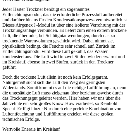
Jeder Harter-Trockner benötigt ein sogenanntes
Entfeuchtungsmodul, das die erfor­derliche Prozessluft aufbereitet
und darüber hinaus für den Kondensationsprozess verantwortlich ist.
Dieses Airgenex
®
-­Modul ist über eine isolierte Verrohrung mit der
Trocknungsanlage verbunden. Es liefert zum einen extrem trockene
Luft, die über oder, bei Schüttgutanwendungen, durch das zu
trocknende Warenvolumen geschickt wird. Dabei nimmt sie,
physikalisch bedingt, die Feuchte sehr schnell auf. Zurück im
Entfeuchtungsmodul wird diese Luft gekühlt, das Wasser
kondensiert aus. Die Luft wird in zwei Stufen wieder erwärmt und
im Kreislauf, ebenso in zwei Stufen, zurück in den Trockner
geführt.
Doch die trockene Luft allein ist noch kein Erfolgsgarant.
Naturgemäß sucht sich die Luft den Weg des geringsten
Widerstands. Somit kommt es auf die richtige Luftführung an, denn
die ungesättigte Luft muss zielgenau über beziehungsweise durch
das Trocknungsgut geleitet werden.
Hier haben wir uns über die
Jahrzehnte ein sehr großes Know-How erarbeitet,
so Reinhold
Specht. Er fügt hinzu:
Nur durch eine perfekte Kombination von
Luftentfeuchtung und Luftführung erzielen wir diese großen
technischen Erfolge.
Wertvolle Energie im Kreislauf