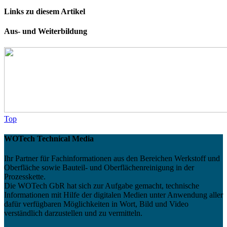
Links zu diesem Artikel
Aus- und Weiterbildung
Top
WOTech Technical Media
Ihr Partner für Fachinformationen aus den Bereichen Werkstoff und
Oberfläche sowie Bauteil- und Oberflächenreinigung in der
Prozesskette.
Die WOTech GbR hat sich zur Aufgabe gemacht, technische
Informationen mit Hilfe der digitalen Medien unter Anwendung aller
dafür verfügbaren Möglichkeiten in Wort, Bild und Video
verständlich darzustellen und zu vermitteln.