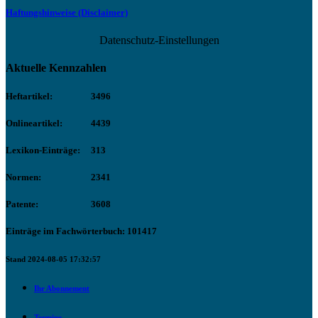
Haftungshinweise (Disclaimer)
Datenschutz-Einstellungen
Aktuelle Kennzahlen
Heftartikel:
3496
Onlineartikel:
4439
Lexikon-Einträge:
313
Normen:
2341
Patente:
3608
Einträge im Fachwörterbuch: 101417
Stand 2024-08-05 17:32:57
Ihr Abonnement
Termine