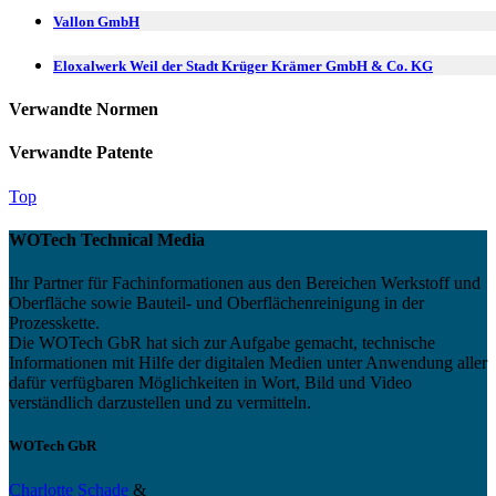
Vallon GmbH
Eloxalwerk Weil der Stadt Krüger Krämer GmbH & Co. KG
Verwandte Normen
Verwandte Patente
Top
WOTech Technical Media
Ihr Partner für Fachinformationen aus den Bereichen Werkstoff und
Oberfläche sowie Bauteil- und Oberflächenreinigung in der
Prozesskette.
Die WOTech GbR hat sich zur Aufgabe gemacht, technische
Informationen mit Hilfe der digitalen Medien unter Anwendung aller
dafür verfügbaren Möglichkeiten in Wort, Bild und Video
verständlich darzustellen und zu vermitteln.
WOTech GbR
Charlotte Schade
&