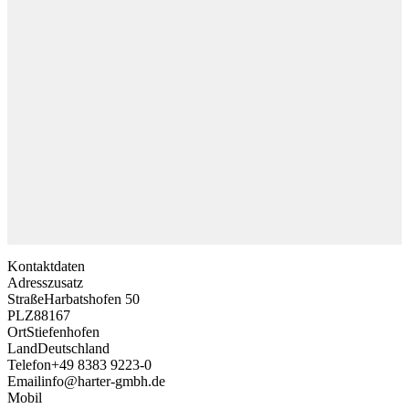
Kontaktdaten
Adresszusatz
Straße
Harbatshofen 50
PLZ
88167
Ort
Stiefenhofen
Land
Deutschland
Telefon
+49 8383 9223-0
Email
info@harter-gmbh.de
Mobil