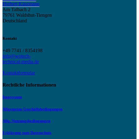
Herbert Käszmann
Am Talbach 2
79761 Waldshut-Tiengen
Deutschland
Kontakt
+49 7741 / 8354198
info@wotech-
technical-media.de
Kontaktformular
Rechtliche Informationen
Impressum
Allgemeine Geschäftsbedingungen
Allg. Nutzungsbedingungen
Erklärung zum Datenschutz