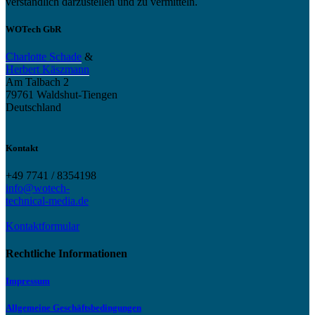
verständlich darzustellen und zu vermitteln.
WOTech GbR
Charlotte Schade
&
Herbert Käszmann
Am Talbach 2
79761 Waldshut-Tiengen
Deutschland
Kontakt
+49 7741 / 8354198
info@wotech-
technical-media.de
Kontaktformular
Rechtliche Informationen
Impressum
Allgemeine Geschäftsbedingungen