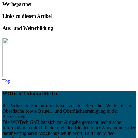
Werbepartner
Links zu diesem Artikel
Aus- und Weiterbildung
Top
WOTech Technical Media
Ihr Partner für Fachinformationen aus den Bereichen Werkstoff und
Oberfläche sowie Bauteil- und Oberflächenreinigung in der
Prozesskette.
Die WOTech GbR hat sich zur Aufgabe gemacht, technische
Informationen mit Hilfe der digitalen Medien unter Anwendung aller
dafür verfügbaren Möglichkeiten in Wort, Bild und Video