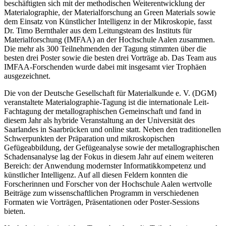
beschäftigten sich mit der methodischen Weiterentwicklung der
Materialographie, der Materialforschung an Green Materials sowie
dem Einsatz von Künstlicher Intelligenz in der Mikroskopie,
fasst
Dr. Timo Bernthaler aus dem Leitungsteam des Insti­tuts für
Materialforschung (IMFAA) an der Hochschule Aalen zusammen.
Die mehr als 300 Teilnehmenden der Tagung stimmten über die
besten drei Poster sowie die besten drei Vorträge ab. Das Team aus
IMFAA-Forschenden wurde dabei mit insgesamt vier Trophäen
ausgezeichnet.
Die von der Deutsche Gesellschaft für Materialkunde e. V. (DGM)
veranstaltete Materialographie-Tagung ist die internationale Leit-
Fachtagung der metallographischen Gemeinschaft und fand in
diesem Jahr als hybride Veranstaltung an der Universität des
Saarlandes in Saarbrücken und online statt. Neben den traditionellen
Schwerpunkten der Präparation und mikroskopischen
Gefügeabbildung, der Gefügeanalyse sowie der metallographischen
Schadensanalyse lag der Fokus in diesem Jahr auf einem weiteren
Bereich: der Anwendung modernster Informatikkompetenz und
künstlicher Intelligenz. Auf all diesen Feldern konnten die
Forscherinnen und Forscher von der Hochschule Aalen wertvolle
Beiträge zum wissenschaftlichen Programm in verschiedenen
Formaten wie Vorträgen, Präsentationen oder Poster-Sessions
bieten.