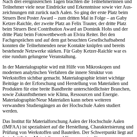
Nach drei ereignisreichen Tagen brachten die Teilnehmerinnen und
Teilnehmer viele neue Eindrücke und Erkenntnisse sowie vier Aus-
zeichnungen mit zurück nach Aalen. So ging der erste Platz beim
Struers Best ­Poster Award
– zum dritten Mal in Folge – an Gaby
Ketzer-Raichle, der zweite Platz an Felix Trauter, der dritte Platz
beim
Struers Best Contribution Award
an Dominik Hohs und der
dritte Platz beim Fotowettbewerb an Elvira Reiter. Bei den
Fachgesprächen und auf dem gut besuchten Gesellschaftsabend
konnten die Teilnehmenden neue Kontakte knüpfen und bereits
bestehende Netzwerke stärken. Für Gaby Ketzer-Raichle war es
eine rundum gelungene Veranstaltung.
In der Materialographie wird mit Hilfe von Mikroskopen und
modernen analytischen Verfahren die innere Struktur von
Werkstoffen sichtbar gemacht. Materialographie leistet wichtige
Beiträge in der Erforschung und Herstellung von Materialien und
Produkten für eine breite Bandbreite unterschiedlichster Branchen,
sowie Zukunftsthemen wie Klima, Ressourcen und Energie.
Materialographie/Neue Materialien
kann neben weiteren
verwandten Studiengängen an der Hochschule Aalen studiert
werden.
Das Institut für Materialforschung Aalen der Hochschule Aalen
(IMFAA) ist spezialisiert auf die Herstellung, Charakterisierung und
Prüfung von Werkstoffen und Bauteilen. Der Schwerpunkt liegt auf