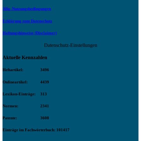
Allg. Nutzungsbedingungen
Erklärung zum Datenschutz
Haftungshinweise (Disclaimer)
Datenschutz-Einstellungen
Aktuelle Kennzahlen
Heftartikel:
3496
Onlineartikel:
4439
Lexikon-Einträge:
313
Normen:
2341
Patente:
3608
Einträge im Fachwörterbuch: 101417