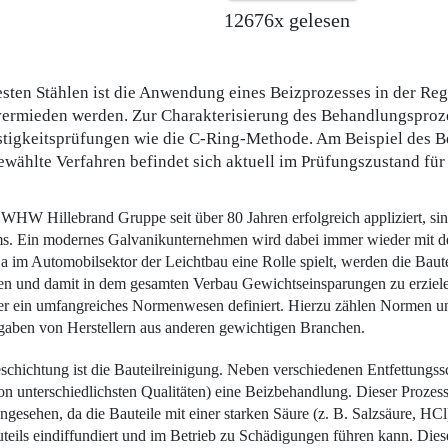
12676x gelesen
sten Stählen ist die Anwendung eines Beizprozesses in der Re
vermieden werden. Zur Charakterisierung des Behandlungsproze
stigkeitsprüfungen wie die C-Ring-Methode. Am Beispiel des B
ewählte Verfahren befindet sich aktuell im Prüfungszustand für 
W Hillebrand Gruppe seit über 80 Jahren erfolgreich appliziert, sind 
tems. Ein modernes Galvanikunternehmen wird dabei immer wieder mit 
a im Automobilsektor der Leichtbau eine ­Rolle spielt, werden die Baut
den und damit in dem gesamten Verbau Gewichtseinsparungen zu erzielen
er ein umfangreiches Normenwesen definiert. Hierzu zählen Normen u
rgaben von Herstellern aus anderen gewichtigen Branchen.
schichtung ist die Bauteilreinigung. Neben verschiedenen Entfettungssc
n unterschiedlichsten Qualitäten) eine Beizbehandlung. Dieser Prozesssc
esehen, da die Bauteile mit einer starken Säure (z. B. Salzsäure, HCl
uteils eindiffundiert und im Betrieb zu Schädigungen führen kann. Diese