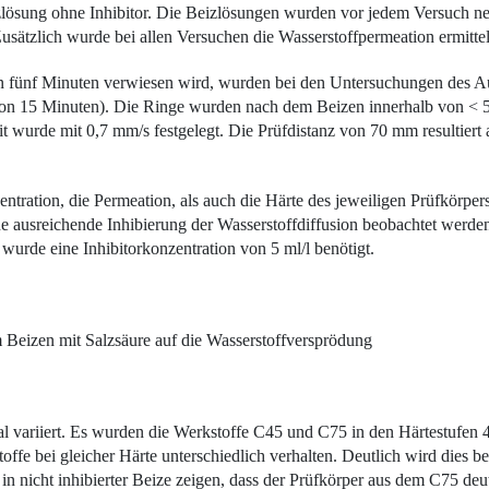
izlösung ohne Inhibitor. Die Beizlösungen wurden vor jedem Versuch ne
usätzlich wurde bei allen Versuchen die Wasserstoffpermeation ermittel
n fünf Minuten verwiesen wird, wurden bei den Untersuchungen des Aut
 von 15 Minuten). Die Ringe wurden nach dem Beizen innerhalb von < 5
t wurde mit 0,7 mm/s festgelegt. Die Prüfdistanz von 70 mm resultier
ntration, die Permeation, als auch die Härte des jeweiligen Prüfkörper
ine ausreichende Inhibierung der Wasserstoff­diffusion beobachtet wer
wurde eine Inhibitorkonzentration von 5 ml/l benötigt.
 Beizen mit Salzsäure auf die Wasserstoffversprödung
al variiert. Es wurden die ­Werkstoffe C45 und C75 in den Härtestu
offe bei gleicher Härte unterschiedlich ­verhalten. Deutlich wird dies
 nicht inhibierter Beize zeigen, dass der Prüfkörper aus dem C75 deutli