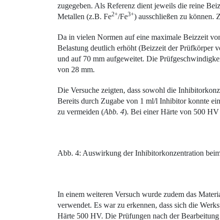
zugegeben. Als Referenz dient jeweils die reine Be
2+
3+
Metallen (z.B. Fe
/Fe
) ausschließen zu können. Z
Da in vielen Normen auf eine maximale Beizzeit vo
Belastung deutlich erhöht (Beizzeit der Prüfkörper
und auf 70 mm aufgeweitet. Die Prüfgeschwindigkei
von 28 mm.
Die Versuche zeigten, dass sowohl die Inhibitorkonze
Bereits durch Zugabe von 1 ml/l Inhibitor konnte e
zu vermeiden (
Abb. 4
). Bei einer Härte von 500 HV 
Abb. 4: Auswirkung der Inhibitorkonzentration beim
In einem weiteren Versuch wurde zudem das Materi
verwendet. Es war zu erkennen, dass sich die ­Werkst
Härte 500 HV. Die Prüfungen nach der Bearbeitung in