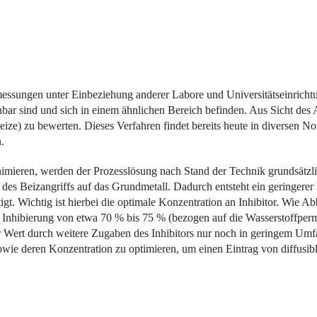
ssungen unter Einbeziehung anderer Labore und Universitätseinrichtu
chbar sind und sich in einem ähnlichen Bereich befinden. Aus Sicht des 
Beize) zu bewerten. Dieses Verfahren findet bereits heute in diversen
.
mieren, werden der Prozess­lösung nach Stand der Technik grundsätzli
 des Beizangriffs auf das Grundmetall. Dadurch entsteht ein geringerer
igt. Wichtig ist hierbei die optimale Konzentration an Inhibitor. Wie
Abb
ine Inhibierung von etwa 70 % bis 75 % (bezogen auf die Wasserstoffp
 der Wert durch weitere Zugaben des Inhibitors nur noch in geringem Umf
owie deren Konzentration zu optimieren, um einen Eintrag von diffusibl