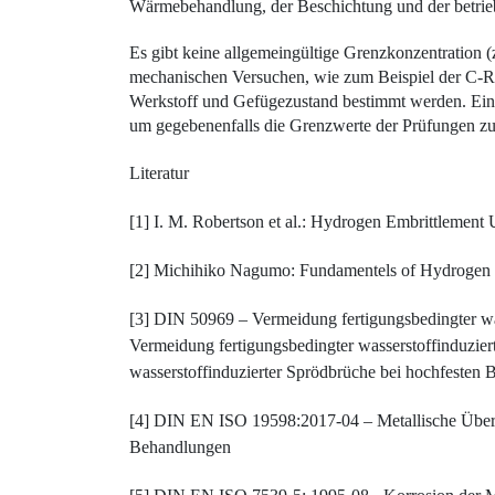
Wärmebehandlung, der Beschichtung und der betrieb
Es gibt keine allgemeingültige Grenzkonzen­tration (
mechanischen Versuchen, wie zum Beispiel der C-Rin
Werkstoff und Gefügezustand bestimmt werden. Eine
um gegebenenfalls die Grenzwerte der Prüfungen zu
Literatur
[1] I. M. Robertson et al.: Hydrogen Embrittlement 
[2] Michihiko Nagumo: Fundamentels of Hydrogen E
[3] DIN 50969 – Vermeidung fertigungsbedingter wa
Vermeidung fertigungsbedingter wasserstoffinduzier
wasserstoff­induzierter Sprödbrüche bei hochfesten 
[4] DIN EN ISO 19598:2017-04 – Metallische Überzü
Behandlungen