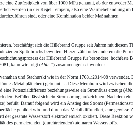
Grenze eine Zugfestigkeit von über 1000 MPa genannt, ab der entweder
derlich werden (in der Regel Tempern, also eine Wärmebehandlung im 
 durchzuführen sind, oder eine Kombination beider Maßnahmen.
eren, beschäftigt sich die Hillebrand Gruppe seit Jahren mit diesem T
induzierten Sprödbruchs bewerten. Hierzu zählt unter anderem die Per
 Beschichtungsprozess der Hillebrand Gruppe für besondere, hochfeste B
081, kann wie folgt (
Abb. 1
) zusammengefasst werden:
vanathan und Stachurski wie in der Norm 17081:2014-08 verwendet. Di
dünnes Metallplättchen) getrennt ist. Diese Membran wird zwischen die 
 eine Potenzialdifferenz beziehungsweise ein Stromfluss erzeugt (
Abb.
h dem Befüllen lässt sich ein Stromsprung aufzeichnen. Nachdem ein k
) befüllt. Darauf folgend wird ein Anstieg des Stroms (Permea­tionsst
rfläche gebildet wird und durch das Metall diffundiert, eine gewisse Z
rd der gesamte Wasserstoff elektrochemisch oxidiert. Diese Reaktion w
sität des permeierenden (durchtretenden) atomaren Wasserstoffs.