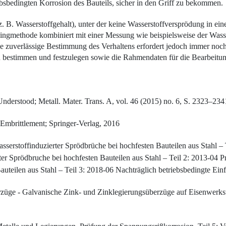
sbedingten Korrosion des Bauteils, sicher in den Griff zu bekommen.
z. B. Wasserstoffgehalt), unter der keine Wasserstoffversprödung in ein
gmethode kombiniert mit einer Messung wie beispielsweise der Wassers
 zuverlässige Bestimmung des Verhaltens erfordert jedoch immer noch
 bestimmen und festzulegen sowie die Rahmendaten für die Bearbeitung
Understood; Metall. Mater. Trans. A, vol. 46 (2015) no. 6, S. 2323–234
mbrittlement; Springer-Verlag, 2016
sserstoffinduzierter Sprödbrüche bei hochfesten Bauteilen aus Stahl
ter Sprödbruche bei hochfesten Bauteilen aus Stahl – Teil 2: 2013-04 
Bauteilen aus Stahl – Teil 3: 2018-06 Nachträglich betriebsbedingte Ein
ge - Galvanische Zink- und Zinklegierungsüberzüge auf Eisenwerksto