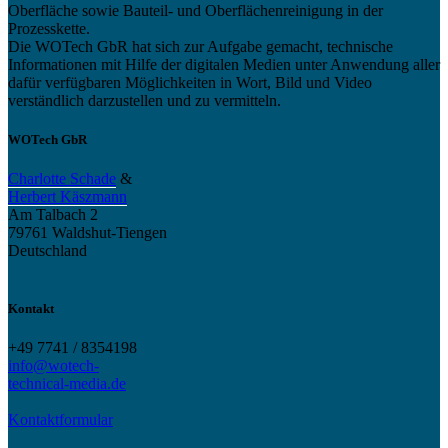
Oberfläche sowie Bauteil- und Oberflächenreinigung in der
Prozesskette.
Die WOTech GbR hat sich zur Aufgabe gemacht, technische
Informationen mit Hilfe der digitalen Medien unter Anwendung aller
dafür verfügbaren Möglichkeiten in Wort, Bild und Video
verständlich darzustellen und zu vermitteln.
WOTech GbR
Charlotte Schade
&
Herbert Käszmann
Am Talbach 2
79761 Waldshut-Tiengen
Deutschland
Kontakt
+49 7741 / 8354198
info@wotech-
technical-media.de
Kontaktformular