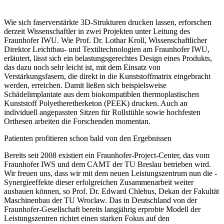
Wie sich faserverstärkte 3D-Strukturen drucken lassen, erforschen
derzeit Wissenschaftler in zwei Projekten unter Leitung des
Fraunhofer IWU. Wie Prof. Dr. Lothar Kroll, Wissenschaftlicher
Direktor Leichtbau- und Textiltechnologien am Fraunhofer IWU,
erläutert, lässt sich ein belastungsgerechtes Design eines Produkts,
das dazu noch sehr leicht ist, mit dem Einsatz von
Verstärkungsfasern, die direkt in die Kunststoffmatrix eingebracht
werden, erreichen. Damit ließen sich beispielsweise
Schädelimplantate aus dem biokompatiblen thermoplastischen
Kunststoff Polyetheretherketon (PEEK) drucken. Auch an
individuell angepassten Sitzen für Rollstühle sowie hochfesten
Orthesen arbeiten die Forschenden momentan.
Patienten profitieren schon bald von den Ergebnissen
Bereits seit 2008 existiert ein Fraunhofer-Project-Center, das vom
Fraunhofer IWS und dem CAMT der TU Breslau betrieben wird.
Wir freuen uns, dass wir mit dem neuen Leistungszentrum nun die ­
Synergieeffekte dieser erfolgreichen Zusammenarbeit weiter
ausbauen können
, so Prof. Dr. Edward Chlebus, Dekan der Fakultät
Maschinenbau der TU Wroclaw. Das in Deutschland von der
Fraunhofer-Gesellschaft bereits langjährig ­erprobte Modell der
Leistungszentren richtet einen starken Fokus auf den