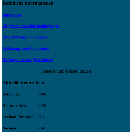
Rechtliche Informationen
Impressum
Allgemeine Geschäftsbedingungen
Allg. Nutzungsbedingungen
Erklärung zum Datenschutz
Haftungshinweise (Disclaimer)
Datenschutz-Einstellungen
Aktuelle Kennzahlen
Heftartikel:
3496
Onlineartikel:
4439
Lexikon-Einträge:
313
Normen:
2341