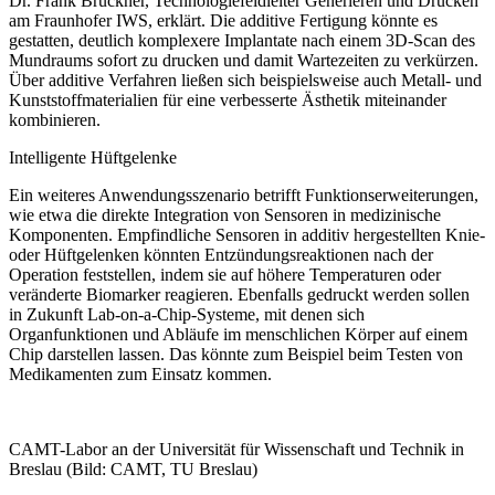
Dr. Frank Brückner, Technologiefeldleiter Generieren und Drucken
am Fraunhofer IWS, erklärt. Die additive Fertigung könnte es
gestatten, deutlich komplexere Implantate nach einem 3D-Scan des
Mundraums sofort zu drucken und damit Wartezeiten zu verkürzen.
Über additive Verfahren ließen sich beispielsweise auch Metall- und
Kunststoffmaterialien für eine verbesserte Ästhetik miteinander
kombinieren.
Intelligente Hüftgelenke
Ein weiteres Anwendungsszenario betrifft Funktionserweiterungen,
wie etwa die direk­te Integration von Sensoren in medizinische
Komponenten. Empfindliche Sensoren in additiv hergestellten Knie-
oder ­Hüftgelenken könnten Entzündungsreaktionen nach der
Operation feststellen, indem sie auf ­höhere Temperaturen oder
veränderte Biomarker reagieren. Ebenfalls gedruckt werden ­sollen
in Zukunft Lab-on-a-Chip-Systeme, mit denen sich
Organfunktionen und Abläufe im menschlichen Körper auf einem
Chip darstel­len lassen. Das könnte zum Beispiel beim Testen von
Medikamenten zum Einsatz kommen.
CAMT-Labor an der Universität für Wissenschaft und Technik in
Breslau (Bild: CAMT, TU Breslau)