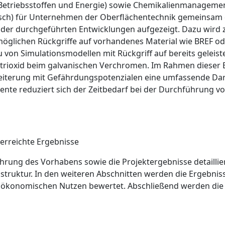
-, Betriebsstoffen und Energie) sowie Chemikalienmanagemen
nsch) für Unternehmen der Oberflächentechnik gemeinsam
ls der durchgeführten Entwicklungen aufgezeigt. Dazu wird 
 möglichen Rückgriffe auf vorhandenes Material wie BREF 
von Simulationsmodellen mit Rückgriff auf bereits geleis
rioxid beim galvanischen Verchromen. Im Rahmen dieser B
weiterung mit Gefährdungspotenzialen eine umfassende Dar
ente reduziert sich der Zeitbedarf bei der Durchführung v
erreichte Ergebnisse
ung des Vorhabens sowie die Projekt­ergebnisse detaillier
ruktur. In den weiteren Abschnitten werden die Ergebnisse 
nd ökonomischen Nutzen bewertet. Abschließend werden di