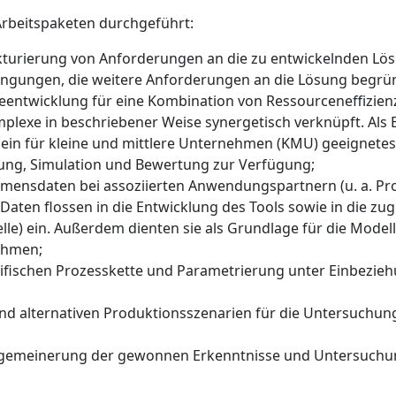
Arbeitspaketen durchgeführt:
rukturierung von Anforderungen an die zu entwickelnden 
ingungen, die weitere Anforderungen an die Lösung begrü
e­entwicklung für eine Kombination von Ressourceneffizi
exe in beschriebener Weise synergetisch verknüpft. Als E
ein für kleine und mittlere Unternehmen (KMU) geeignetes
dung, Simulation und Bewertung zur Verfügung;
mensdaten bei assoziierten Anwendungspartnern (u. a. Pr
 Daten flossen in die Entwicklung des Tools sowie in die zu
le) ein. Außerdem dienten sie als Grundlage für die Modell
ehmen;
zifischen Prozesskette und Parametrierung unter Einbezie
nd alternativen Produktionsszenarien für die Untersuchung
allgemeinerung der gewonnen Erkenntnisse und Untersuchu