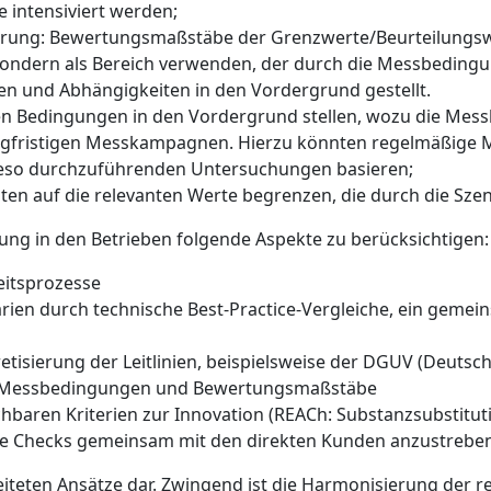
te intensiviert werden;
erung
: Bewertungsmaßstäbe der Grenzwerte/Beurteilungsw
 sondern als Bereich verwenden, der durch die Messbeding
en und Abhängigkeiten in den Vordergrund gestellt.
hen Bedingungen in den Vordergrund stellen, wozu die Mes
ngfristigen Messkampagnen. Hierzu könnten regelmäßige
ieso durchzuführenden Untersuchungen basieren;
iten auf die relevanten Werte begrenzen, die durch die Szena
zung in den Betrieben folgende Aspekte zu berücksichtigen:
eitsprozesse
rien durch technische Best-Practice-Vergleiche, ein geme
tisierung der Leitlinien, beispielsweise der DGUV (Deutsch
er Messbedingungen und Bewertungsmaßstäbe
eichbaren Kriterien zur Innovation (REACh: Substanzsubstitu
e Checks
gemeinsam mit den ­direkten Kunden anzustreben
eiteten Ansätze dar. Zwingend ist die Harmonisierung der r