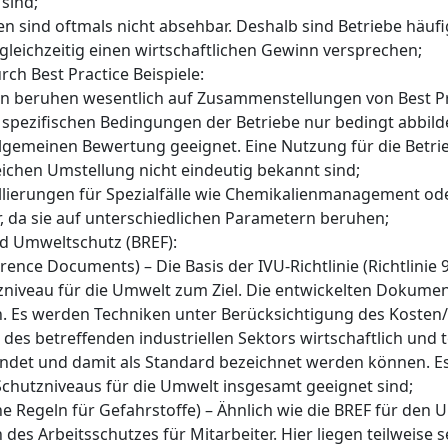
 sind;
 sind oftmals nicht absehbar. Deshalb sind Betriebe häufi
gleichzeitig einen wirtschaftlichen Gewinn versprechen;
h Best Practice Beispiele:
 beruhen wesentlich auf Zusammenstellungen von Best Prac
spezifischen Bedingungen der Betriebe nur bedingt abbild
 allgemeinen Bewertung geeignet. Eine Nutzung für die Betrie
ichen Umstellung nicht eindeutig bekannt sind;
ellierungen für Spezialfälle wie Chemikalienmanagement o
, da sie auf unterschiedlichen Parametern beruhen;
nd Umweltschutz (BREF):
rence Documents) – Die Basis der IVU-Richtlinie (Richtlinie
niveau für die Umwelt zum Ziel. Die entwickelten Dokumen
. Es werden Techniken unter Berücksichtigung des Koste
 betreffenden indus­triellen Sektors wirtschaftlich und te
det und damit als Standard bezeichnet werden können. Es
Schutzniveaus für die Umwelt insgesamt geeignet sind;
e Regeln für Gefahrstoffe) – Ähnlich wie die BREF für den 
s Arbeitsschutzes für Mitarbeiter. Hier liegen teilweise seh