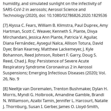
humidity, and simulated sunlight on the infectivity of
SARS-CoV-2 in aerosols; Aerosol Science and
Technology (2020), doi: 10.1080/02786826.2020.1829536
[7] Alyssa C. Fears, William B. Klimstra, Paul Duprex, Amy
Hartman, Scott C. Weaver, Kenneth S. Plante, Divya
Mirchandani, Jessica Ann Plante, Patricia V. Aguilar,
Diana Fernández, Aysegul Nalca, Allison Totura, David
Dyer, Brian Kearney, Matthew Lackemeyer, J. Kyle
Bohannon, Reed Johnson, Robert F. Garry, Doug S.
Reed, Chad J. Roy: Persistence of Severe Acute
Respiratory Syndrome Coronavirus 2 in Aerosol
Suspensions; Emerging Infectious Diseases (2020); Vol.
26, No. 9
[8] Neeltje van Doremalen, Trenton Bushmaker, Dylan H.
Morris, Myndi G. Holbrook, Amandine Gamble, Brandi
N. Williamson, Azaibi Tamin, Jennifer L. Harcourt, Natalie
J. Thornburg, Susan I. Gerber, James O. Lloyd-Smith,