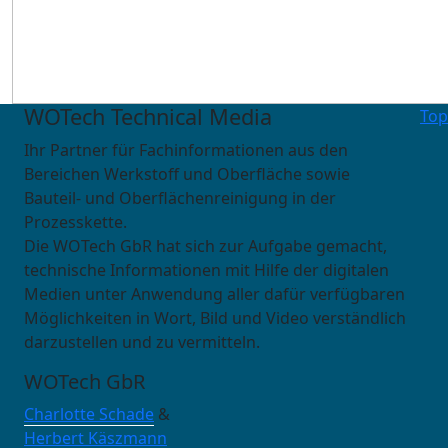
WOTech Technical Media
Top
Ihr Partner für Fachinformationen aus den
Bereichen Werkstoff und Oberfläche sowie
Bauteil- und Oberflächenreinigung in der
Prozesskette.
Die WOTech GbR hat sich zur Aufgabe gemacht,
technische Informationen mit Hilfe der digitalen
Medien unter Anwendung aller dafür verfügbaren
Möglichkeiten in Wort, Bild und Video verständlich
darzustellen und zu vermitteln.
WOTech GbR
Charlotte Schade
&
Herbert Käszmann