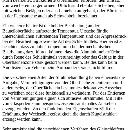
Korn bearbeitet. Strukturierte Oberflächen erfordern den Einsatz
von weicheren ­Trägerformen. Üblich sind ebenfalls Scheiben, aber
mit weichen Belägen oder aus Lamellen aufgebaut, oder Bürsten -
in der Fachsprache auch als Schwabbeln bezeichnet.
Ein weiterer Faktor ist die bei der Bearbeitung an der
Bauteiloberfläche ­auftretende Temperatur. Ursache für die
unterschiedlichen auftretenden Temperaturen sind der Anpressdruck
bei der Bearbeitung sowie die Art des Schleifmittels. Hierbei ist zu
beachten, dass zu hohe Temperaturen bei der mechanischen
Bearbeitung dazu führen können, dass die Aluminiumoberfläche
durch Reste des Schleifmittels verunreinigt oder das Gefüge in der
Oberflächenzone stark gestört werden kann. Beides kann beim
Anodisieren zu Fehlern beim Aufbau der Oxidschicht führen.
Die verschiedenen Arten der Strahlbehandlung haben einerseits die
Aufgabe, Verunreinigungen von der Oberfläche zu entfernen und
andererseits, der Oberfläche ein bestimmtes dekoratives Aussehen
zu verleihen oder diese funktionell zu verändern. Für das Entfernen
von Verunreinigungen eignen sich abrasive Strahlmittel. Mit Hilfe
von Glasperlen kann beispielsweise ein samt-mattes Aussehen
erzeugt werden. Zu den funktionellen Eigenschaften zählt die
Erhöhung der Wechselbiegefestigkeit, die durch Kugelstrahlen
erzeugt werden kann.
Sehr attraktiv sind die verschiedenen Verfahren des Gleitschleifens,