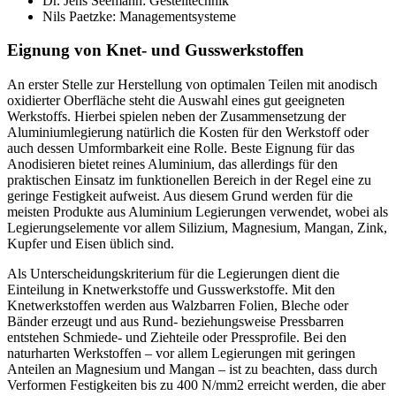
Dr. Jens Seemann: Gestelltechnik
Nils Paetzke: Managementsysteme
Eignung von Knet- und Gusswerkstoffen
An erster Stelle zur Herstellung von optimalen Teilen mit anodisch
oxidierter Oberfläche steht die Auswahl eines gut geeigneten
Werkstoffs. Hierbei spielen neben der Zusammensetzung der
Aluminiumlegierung natürlich die Kosten für den Werkstoff oder
auch dessen Umformbarkeit eine Rolle. Beste Eignung für das
Anodisieren bietet reines Aluminium, das allerdings für den
praktischen Einsatz im funktionellen Bereich in der Regel eine zu
geringe Festigkeit aufweist. Aus diesem Grund werden für die
meisten Produkte aus Aluminium Legierungen verwendet, wobei als
Legierungselemente vor allem Silizium, Magnesium, Mangan, Zink,
Kupfer und ­Eisen üblich sind.
Als Unterscheidungskriterium für die Legierungen dient die
Einteilung in Knetwerkstoffe und Gusswerkstoffe. Mit den
Knetwerkstoffen werden aus Walzbarren Folien, Bleche oder
Bänder erzeugt und aus Rund- beziehungsweise Pressbarren
entstehen Schmiede- und Ziehteile oder Pressprofile. Bei den
naturharten Werkstoffen – vor allem Legierungen mit geringen
Anteilen an Magnesium und Mangan – ist zu beachten, dass durch
Verformen Festigkeiten bis zu 400 N/mm
2
erreicht werden, die aber