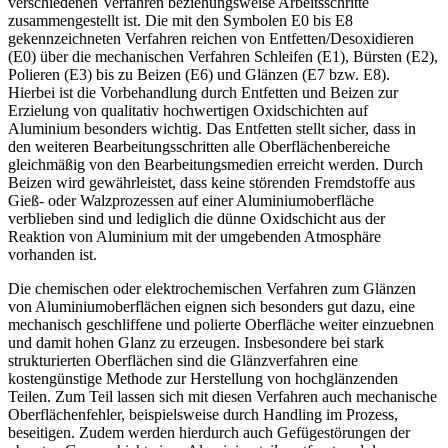
verschiedenen Verfahren beziehungsweise Arbeitsschritte
zusammengestellt ist. Die mit den Symbolen E0 bis E8
gekennzeichneten Verfahren reichen von Entfetten/Desoxidieren
(E0) über die mechanischen Verfahren Schleifen (E1), Bürsten (E2),
Polieren (E3) bis zu Beizen (E6) und Glänzen (E7 bzw. E8).
Hierbei ist die Vorbehandlung durch Entfetten und Beizen zur
Erzielung von qualitativ hochwertigen Oxidschichten auf
Aluminium besonders wichtig. Das Entfetten stellt sicher, dass in
den weiteren Bearbeitungsschritten alle Oberflächenbereiche
gleichmäßig von den Bearbeitungsmedien erreicht werden. Durch
Beizen wird gewährleistet, dass keine störenden Fremdstoffe aus
Gieß- oder Walzprozessen auf einer Aluminiumoberfläche
verblieben sind und lediglich die dünne Oxidschicht aus der
Reaktion von Aluminium mit der umgebenden Atmosphäre
vorhanden ist.
Die chemischen oder elektrochemischen Verfahren zum Glänzen
von Aluminiumoberflächen eignen sich besonders gut dazu, eine
mechanisch geschliffene und polierte Oberfläche weiter einzuebnen
und damit hohen Glanz zu erzeugen. Insbesondere bei stark
strukturierten Oberflächen sind die Glänzverfahren eine
kostengünstige Methode zur Herstellung von hochglänzenden
Teilen. Zum Teil lassen sich mit diesen Verfahren auch mechanische
Oberflächenfehler, beispielsweise durch Handling im Prozess,
beseitigen. Zudem werden hierdurch auch Gefügestörungen der