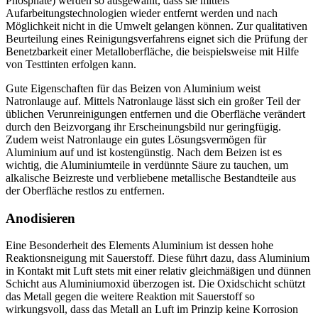
Phosphate) werden so ausgewählt, dass sie mittels
Aufarbeitungstechnologien wieder entfernt werden und nach
Möglichkeit nicht in die Umwelt gelangen können. Zur qualitativen
Beurteilung eines Reinigungsverfahrens eignet sich die Prüfung der
Benetzbarkeit einer Metalloberfläche, die beispielsweise mit Hilfe
von Testtinten erfolgen kann.
Gute Eigenschaften für das Beizen von Aluminium weist
Natronlauge auf. Mittels Natronlauge lässt sich ein großer Teil der
üblichen Verunreinigungen entfernen und die Oberfläche verändert
durch den Beizvorgang ihr Erscheinungsbild nur geringfügig.
Zudem weist Natronlauge ein gutes Lösungsvermögen für
Aluminium auf und ist kostengünstig. Nach dem Beizen ist es
wichtig, die Aluminiumteile in verdünnte Säure zu tauchen, um
alkalische Beizreste und verbliebene metallische Bestandteile aus
der Oberfläche restlos zu entfernen.
Anodisieren
Eine Besonderheit des Elements ­Aluminium ist dessen hohe
Reaktionsneigung mit Sauerstoff. Diese führt dazu, dass Aluminium
in Kontakt mit Luft stets mit einer relativ gleichmäßigen und dünnen
Schicht aus Aluminium­oxid überzogen ist. Die Oxidschicht schützt
das Metall gegen die weitere Reaktion mit Sauerstoff so
wirkungsvoll, dass das Metall an Luft im Prinzip keine Korrosion