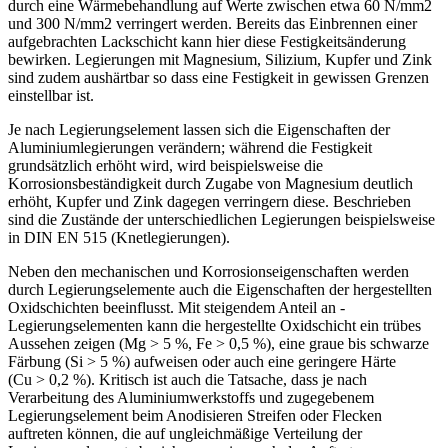
durch eine Wärmebehandlung auf Werte zwischen etwa 60 N/mm
2
und 300 N/mm
2
verringert werden. Bereits das Einbrennen einer
aufgebrachten Lackschicht kann hier diese Festigkeitsänderung
bewirken. Legierungen mit Magnesium, Silizium, Kupfer und Zink
sind zudem aushärtbar so dass eine Festigkeit in gewissen Grenzen
einstellbar ist.
Je nach Legierungselement lassen sich die Eigenschaften der
Aluminiumlegierungen verändern; während die Festigkeit
grundsätzlich erhöht wird, wird beispielsweise die
Korrosionsbeständigkeit durch Zugabe von Magnesium deutlich
erhöht, Kupfer und Zink dagegen verringern diese. Beschrieben
sind die Zustände der unterschiedlichen Legierungen beispielsweise
in DIN EN 515 (Knetlegierungen).
Neben den mechanischen und Korrosions­eigenschaften werden
durch Legierungs­elemente auch die Eigenschaften der hergestellten
Oxidschichten beeinflusst. Mit steigendem Anteil an ­
Legierungselementen kann die hergestellte Oxidschicht ein trübes
Aussehen zeigen (Mg > 5 %, Fe > 0,5 %), eine graue bis schwarze
Färbung (Si > 5 %) aufweisen oder auch eine geringere ­Härte
(Cu > 0,2 %). Kritisch ist auch die Tatsache, dass je nach
Verarbeitung des Aluminiumwerkstoffs und zugegebenem
Legierungs­element beim Anodisieren Streifen oder Flecken
auftreten können, die auf ungleichmäßige Verteilung der