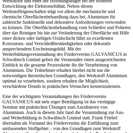
Werkstoffe und einer der Hoffnungsträger bei der weiteren
Entwicklung der Elektromobilität. Neben diesen
Werkstoffeigenschaften trägt vor allem die mechanische und
chemische Oberflächenbehandlung dazu bei, Aluminium für
zahlreiche funktionelle und dekorative Anforderungen verwenden
zu können. Die Oberflächenbehandlung vom Schleifen und Polieren
über das Reinigen bis hin zur Veränderung der Oberfläche mit Hilfe
einer dicken oder farbigen Oxidschicht führt zu exzellenten
Korrosions- und Verschleißbeständigkeiten oder dekorativ
ansprechendem Erscheinungsbild. Mit der
Weiterbildungsveranstaltung des Fördervereins GALVANICUS in
Schwäbisch Gmünd geben die Veranstalter einen ausgezeichneten
Einblick in die gesamte Prozesskette für die Verarbeitung von
Aluminium. Die Teilnehmer erhalten hierbei nicht nur die
notwendigen theoretischen Grundlagen, den Werkstoff Aluminium
optimal zu verarbeiten, sondern erhalten die Möglichkeit,
verschiedene Details in praktischen Versuchen kennenzulernen.
Eine der wichtigsten Veranstaltungen des Fördervereins
GALVANICUS mit stets reger Beteiligung ist das viertägige
Seminar mit praktischen Übungen zum Anodisieren von
Aluminium. Auch in diesem Jahr fand die Veranstaltung zur Aus-
und Weiterbildung in Schwäbisch Gmünd statt. Frank Friebel
übernahm als Vorstand des Fördervereins die Einführung zum
umfassenden Stoffgebiet – von den Grundlagen zum Werkstoff