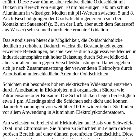
erfährt. Diese zwar dünne, aber relative dichte Oxidschicht mit
Dicken im Bereich von einigen 10 nm bis einigen 100 nm schütz
Aluminium in wässrigen Medien mit pH-Werten zwischen 5 und 8.
Auch Beschädigungen der Oxidschicht regenerieren sich bei
Kontakt mit Sauerstoff (z. B. an der Luft, aber auch dem Sauerstoff
aus Wasser) sehr schnell durch eine erneute Oxidation.
Das Anodisieren bietet die Möglichkeit, die Oxidschichtdicke
deutlich zu erhöhen. Dadurch wächst die Beständigkeit gegen
erweiterte Belastungen, beispielsweise durch aggressivere Medien in
Industrieatmosphäre mit hoher Belastung durch Schwefeldioxid,
aber vor allem auch gegen Verschleißbelastungen. Dabei ergeben
sich je nach Zusammensetzung der verwendeten Elektrolyte durch
Anodisation unterschiedliche Arten der Oxidschichten.
Schichten mit besonders hohem ­elektrischen Widerstand entstehen
durch Anodisation in Elektrolyten mit organischen Säuren wie
Zitronensäure oder Borsäure. Die Schichtdicken liegen bei lediglich
etwa 1
µ
m. Allerdings sind die Schichten sehr dicht und können
dadurch Spannungen von weit über 100 V widerstehen. Sie finden
vor allem Anwendung in Aluminium-Elektrolytkondensatoren.
Am weitesten verbreitet sind Elektrolyten auf Basis von Schwefel-,
Oxal- und Chromsäure. Sie führen zu Schichten mit einem dicken
porösen Bereich auf einer dünnen poren­freien Grundschicht. Diese