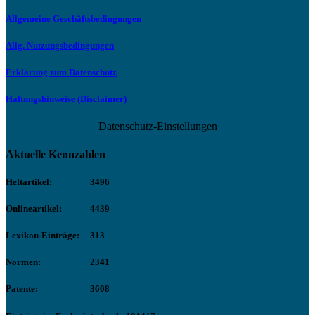
Allgemeine Geschäftsbedingungen
Allg. Nutzungsbedingungen
Erklärung zum Datenschutz
Haftungshinweise (Disclaimer)
Datenschutz-Einstellungen
Aktuelle Kennzahlen
Heftartikel:
3496
Onlineartikel:
4439
Lexikon-Einträge:
313
Normen:
2341
Patente:
3608