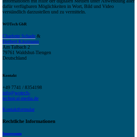
Informationen mit Hilfe der digitalen Medien unter Anwendung aller
dafür verfügbaren Möglichkeiten in Wort, Bild und Video
verständlich darzustellen und zu vermitteln.
WOTech GbR
Charlotte Schade
&
Herbert Käszmann
Am Talbach 2
79761 Waldshut-Tiengen
Deutschland
Kontakt
+49 7741 / 8354198
info@wotech-
technical-media.de
Kontaktformular
Rechtliche Informationen
Impressum