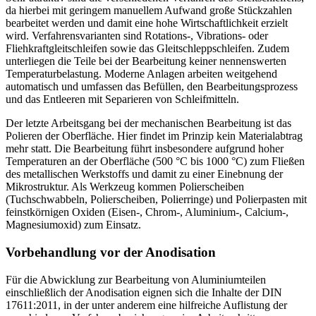
da hierbei mit geringem manuellem Aufwand große Stückzahlen
bearbeitet werden und damit eine hohe Wirtschaftlichkeit erzielt
wird. Verfahrensvarianten sind Rotations-, Vibrations- oder
Fliehkraftgleitschleifen sowie das Gleitschleppschleifen. Zudem
unterliegen die Teile bei der Bearbeitung keiner ­nennenswerten
Temperaturbelastung. Moderne Anlagen arbeiten weitgehend
automatisch und umfassen das Befüllen, den Bearbeitungsprozess
und das Entleeren mit Separieren von Schleifmitteln.
Der letzte Arbeitsgang bei der mechanischen Bearbeitung ist das
Polieren der ­Oberfläche. Hier findet im Prinzip kein Materialabtrag
mehr statt. Die Bearbeitung führt insbesondere aufgrund hoher
Temperaturen an der Oberfläche (500 °C bis 1000 °C) zum Fließen
des metallischen Werkstoffs und damit zu einer Einebnung der
Mikrostruktur. Als Werkzeug kommen Polierscheiben
(Tuchschwabbeln, Polierscheiben, Polierringe) und Polierpasten mit
feinstkörnigen Oxiden (Eisen-, Chrom-, Aluminium-, Calcium-,
Magnesiumoxid) zum Einsatz.
Vorbehandlung vor der Anodisation
Für die Abwicklung zur Bearbeitung von Aluminiumteilen
einschließlich der Anodisation eignen sich die Inhalte der DIN
17611:2011, in der unter anderem eine hilfreiche Auflistung der