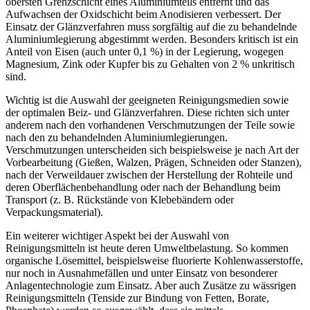
obersten Grenzschicht eines Aluminiumteils entfernt und das
Aufwachsen der Oxidschicht beim Anodisieren verbessert. Der
Einsatz der Glänzverfahren muss sorgfältig auf die zu behandelnde
Aluminiumlegierung abgestimmt werden. Besonders kritisch ist ein
Anteil von Eisen (auch unter 0,1 %) in der Legierung, wogegen
Magnesium, Zink oder Kupfer bis zu Gehalten von 2 % unkritisch
sind.
Wichtig ist die Auswahl der geeigneten Reinigungsmedien sowie
der optimalen Beiz- und Glänzverfahren. Diese richten sich unter
anderem nach den vorhandenen Verschmutzungen der Teile sowie
nach den zu behandelnden Aluminiumlegierungen.
Verschmutzungen unterscheiden sich beispielsweise je nach Art der
Vorbearbeitung (Gießen, Walzen, Prägen, Schneiden oder Stanzen),
nach der Verweildauer zwischen der Herstellung der Rohteile und
deren Oberflächenbehandlung oder nach der Behandlung beim
Transport (z. B. Rückstände von Klebebändern oder
Verpackungsmaterial).
Ein weiterer wichtiger Aspekt bei der Auswahl von
Reinigungsmitteln ist heute deren Umweltbelastung. So kommen
organische Lösemittel, beispielsweise fluorierte Kohlenwasserstoffe,
nur noch in ­Ausnahmefällen und unter Einsatz von besonderer
Anlagen­technologie zum Einsatz. Aber auch Zusätze zu wässrigen
Reinigungsmitteln (Tenside zur Bindung von Fetten, Borate,