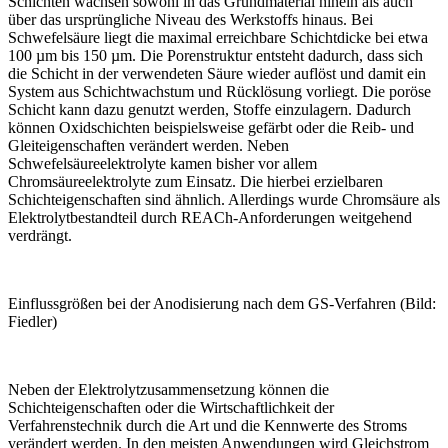
Schichten wachsen sowohl in das Grundmaterial hinein als auch
über das ursprüngliche Niveau des Werkstoffs hinaus. Bei
Schwefelsäure liegt die maximal erreichbare Schichtdicke bei etwa
100
µ
m bis 150
µ
m. Die Porenstruktur entsteht dadurch, dass sich
die Schicht in der verwendeten Säure wieder auflöst und damit ein
System aus Schichtwachstum und Rücklösung vorliegt. Die poröse
Schicht kann dazu genutzt werden, Stoffe einzulagern. Dadurch
können Oxidschichten beispielsweise gefärbt oder die Reib- und
Gleiteigenschaften verändert werden. Neben
Schwefelsäureelektrolyte kamen bisher vor allem
Chromsäureelektrolyte zum Einsatz. Die hierbei erzielbaren
Schichteigenschaften sind ähnlich. Allerdings wurde Chromsäure als
Elektrolytbestandteil durch REACh-Anforderungen weitgehend
verdrängt.
Einflussgrößen bei der Anodisierung nach dem GS-Verfahren (Bild:
Fiedler)
Neben der Elektrolytzusammensetzung können die
Schichteigenschaften oder die Wirtschaftlichkeit der
Verfahrenstechnik durch die Art und die Kennwerte des Stroms
verändert werden. In den meisten Anwendungen wird Gleichstrom