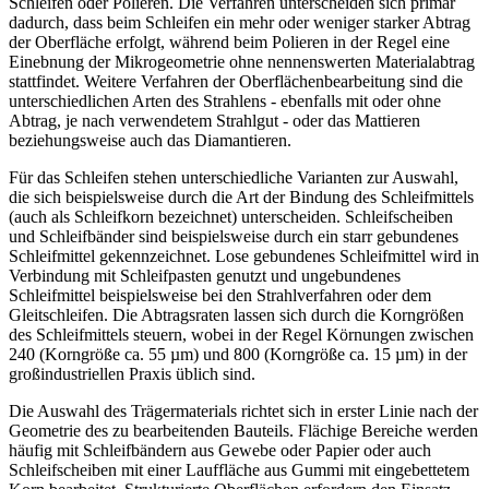
Schleifen oder Polieren. Die Verfahren unterscheiden sich primär
dadurch, dass beim Schleifen ein mehr oder weniger starker Abtrag
der Oberfläche erfolgt, während beim Polieren in der Regel eine
Ein­ebnung der Mikrogeometrie ohne nennenswerten Materialabtrag
stattfindet. Weitere Verfahren der Oberflächenbearbeitung sind die
unterschiedlichen Arten des Strahlens - ebenfalls mit oder ohne
Abtrag, je nach verwendetem Strahlgut - oder das Mattieren
beziehungsweise auch das Diamantieren.
Für das Schleifen stehen unterschiedliche Varianten zur Auswahl,
die sich beispielsweise durch die Art der Bindung des Schleifmittels
(auch als Schleifkorn bezeichnet) unterscheiden. Schleifscheiben
und Schleifbänder sind beispielsweise durch ein starr gebundenes
Schleifmittel gekennzeichnet. Lose gebundenes Schleifmittel wird in
Verbindung mit Schleifpasten genutzt und ungebundenes
Schleifmittel beispielsweise bei den Strahlverfahren oder dem
Gleitschleifen. Die Abtragsraten lassen sich durch die Korngrößen
des Schleifmittels steuern, wobei in der Regel Körnungen zwischen
240 (Korngröße ca. 55
µ
m) und 800 (Korngröße ca. 15
µ
m) in der
großindustriellen Praxis üblich sind.
Die Auswahl des Trägermaterials richtet sich in erster Linie nach der
Geometrie des zu bearbeitenden Bauteils. Flächige Bereiche werden
häufig mit Schleifbändern aus Gewebe oder Papier oder auch
Schleifscheiben mit einer Lauffläche aus Gummi mit eingebettetem