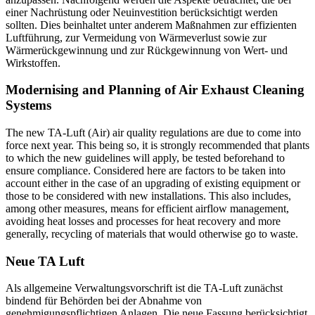
einer Nachrüstung oder Neuinvestition berücksichtigt werden
sollten. Dies beinhaltet unter anderem Maßnahmen zur effizienten
Luftführung, zur Vermeidung von Wärmeverlust sowie zur
Wärmerückgewinnung und zur Rückgewinnung von Wert- und
Wirkstoffen.
Modernising and Planning of Air Exhaust Cleaning
Systems
The new TA-Luft (Air) air quality regulations are due to come into
force next year. This being so, it is strongly recommended that plants
to which the new guidelines will apply, be tested beforehand to
ensure compliance. Considered here are factors to be taken into
account either in the case of an upgrading of existing equipment or
those to be considered with new installations. This also includes,
among other measures, means for efficient airflow management,
avoiding heat losses and processes for heat recovery and more
generally, recycling of materials that would otherwise go to waste.
Neue TA Luft
Als allgemeine Verwaltungsvorschrift ist die TA-Luft zunächst
bindend für Behörden bei der Abnahme von
genehmigungspflichtigen Anlagen. Die neue Fassung berücksichtigt