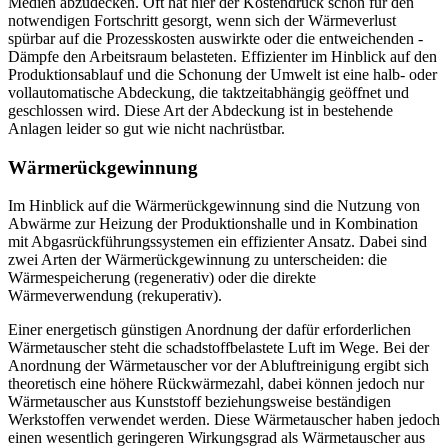
Medien abzudecken. Oft hat hier der Kostendruck schon für den
notwendigen Fortschritt gesorgt, wenn sich der Wärmeverlust
spürbar auf die Prozesskosten auswirkte oder die entweichenden ­
Dämpfe den Arbeitsraum belasteten. Effizienter im Hinblick auf den
Produktionsablauf und die Schonung der Umwelt ist eine halb- oder
vollautomatische Abdeckung, die taktzeitabhängig geöffnet und
geschlossen wird. Diese Art der Abdeckung ist in bestehende
Anlagen leider so gut wie nicht nachrüstbar.
Wärmerückgewinnung
Im Hinblick auf die Wärmerückgewinnung sind die Nutzung von
Abwärme zur Heizung der Produktionshalle und in Kombination
mit Abgasrückführungssystemen ein effizienter Ansatz. Dabei sind
zwei Arten der Wärmerückgewinnung zu unterscheiden: die
Wärmespeicherung (regenerativ) oder die direkte
Wärmeverwendung (rekuperativ).
Einer energetisch günstigen Anordnung der dafür erforderlichen
Wärmetauscher steht die schadstoffbelastete Luft im Wege. Bei der
Anordnung der Wärmetauscher vor der Abluftreinigung ergibt sich
theoretisch eine höhere Rückwärmezahl, dabei können jedoch nur
Wärmetauscher aus Kunststoff beziehungsweise beständigen
Werkstoffen verwendet werden. Diese Wärmetauscher haben jedoch
einen wesentlich geringeren Wirkungsgrad als Wärmetauscher aus