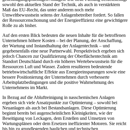
sowohl den aktuellen Stand der Technik, als auch in verstärktem
Maß das EU-Recht, das unter anderem noch mehr
Umweltbewusstsein seitens der Anlagenbetreiber fordert. So fallen
der Ressourcenschonung und der Energieeffizienz eine gewichtigere
Rolle zu als bisher.
Auf den ersten Blick bedeuten die neuen Inhalte für die betroffenen
Unternehmen höhere Kosten – bei der Planung, der Anschaffung,
der Wartung und Instandhaltung der Anlagentechnik – und
gegebenenfalls eine neue
Partnerwahl
. Perspektivisch ergeben sich
jedoch Chancen zur Qualifizierung der Oberflächentechnik am
Standort Deutschland durch ein höheres Wertebewusstsein für die
Ressourcen Luft und Wasser. Zudem resultieren bedeutende
betriebswirtschaftliche Effekte aus Energieeinsparungen sowie eine
bessere Positionierung der Unternehmen durch verbesserte
Arbeitsplatzbedingungen und die positive Wahrnehmung des
Unternehmens im Markt.
In Bezug auf die Abluftreinigung in nass­chemischen Anlagen
ergeben sich viele Ansatzpunkte zur Optimierung – sowohl bei
Neuanlagen als auch bei Bestandsanlagen. Diese Optimierung
beginnt bereits bei augen­scheinlichen Kleinigkeiten, wie der
Beseitigung von Leckagen, dem Erstellen und Umsetzen von
Wartungsplänen oder dem Ersetzen ineffizienter Motoren. Sie reicht
bis hin zu grundlegenden baulichen und technischen