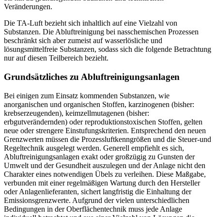
Veränderungen.
Die TA-Luft bezieht sich inhaltlich auf eine Vielzahl von
Substanzen. Die Abluftreinigung bei nasschemischen Prozessen
beschränkt sich aber zumeist auf wasserlösliche und
lösungsmittelfreie Substanzen, sodass sich die folgende Betrachtung
nur auf diesen Teil­bereich bezieht.
Grundsätzliches zu Abluftreinigungsanlagen
Bei einigen zum Einsatz kommenden Sub­stanzen, wie
anorganischen und organischen Stoffen, karzinogenen (bisher:
krebserzeugenden), keimzellmutagenen (bisher:
erbgutverändernden) oder reproduktionstoxischen Stoffen, gelten
neue oder strengere Einstufungskriterien. Entsprechend den neuen
Grenzwerten müssen die Prozessluftkenngrößen und die Steuer-und
Regeltechnik ausgelegt werden. Generell empfiehlt es sich,
Abluftreinigungsanlagen exakt oder großzügig zu Gunsten der
Umwelt und der Gesundheit auszulegen und der Anlage nicht den
Charakter eines notwendigen Übels zu verleihen. Diese Maßgabe,
verbunden mit einer regelmäßigen Wartung durch den Hersteller
oder Anlagenlieferanten, sichert langfristig die Einhaltung der
Emissionsgrenzwerte. Aufgrund der vielen unterschiedlichen
Bedingungen in der Oberflächentechnik muss jede Anlage