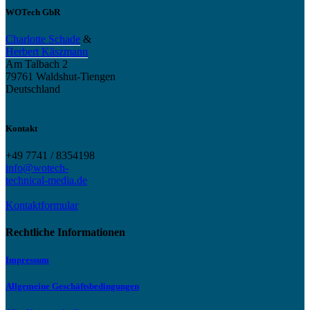
WOTech GbR
Charlotte Schade
&
Herbert Käszmann
Am Talbach 2
79761 Waldshut-Tiengen
Deutschland
Kontakt
+49 7741 / 8354198
info@wotech-
technical-media.de
Kontaktformular
Rechtliche Informationen
Impressum
Allgemeine Geschäftsbedingungen