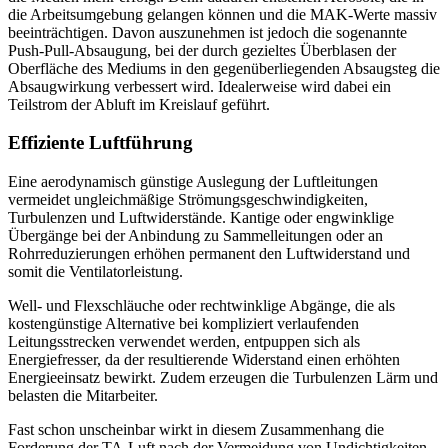
die Arbeitsumgebung gelangen können und die MAK-Werte massiv
beeinträchtigen. Davon auszunehmen ist jedoch die sogenannte
Push-Pull-Absaugung, bei der durch gezieltes Überblasen der
Oberfläche des Mediums in den gegenüberliegenden Absaug­steg die
Absaugwirkung verbessert wird. Idealerweise wird dabei ein
Teilstrom der Abluft im Kreislauf geführt.
Effiziente Luftführung
Eine aerodynamisch günstige Auslegung der Luftleitungen
vermeidet ungleichmäßige Strömungsgeschwindigkeiten,
Turbulenzen und Luftwiderstände. Kantige oder engwinklige
Übergänge bei der Anbindung zu Sammelleitungen oder an
Rohrreduzierungen erhöhen permanent den Luftwiderstand und
somit die Ventilatorleistung.
Well- und Flexschläuche oder rechtwinklige Abgänge, die als
kostengünstige Alternative bei kompliziert verlaufenden
Leitungsstrecken verwendet werden, entpuppen sich als
Energiefresser, da der resultierende Widerstand einen erhöhten
Energieeinsatz bewirkt. Zudem erzeugen die Turbulenzen Lärm und
belasten die Mitarbeiter.
Fast schon unscheinbar wirkt in diesem Zusammenhang die
Forderung der TA-Luft nach der
Vermeidung von Undichtigkeiten
.