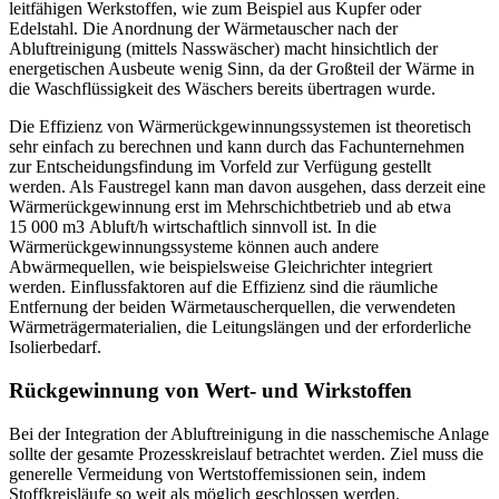
leitfähigen Werkstoffen, wie zum Beispiel aus Kupfer oder
Edelstahl. Die Anordnung der Wärmetauscher nach der
Abluftreinigung (mittels Nasswäscher) macht hinsichtlich der
energetischen Ausbeute wenig Sinn, da der Großteil der Wärme in
die Waschflüssigkeit des Wäschers bereits übertragen wurde.
Die Effizienz von Wärmerückgewinnungssystemen ist theoretisch
sehr einfach zu berechnen und kann durch das Fachunternehmen
zur Entscheidungsfindung im Vorfeld zur Verfügung gestellt
werden. Als Faustregel kann man davon ausgehen, dass derzeit eine
Wärmerückgewinnung erst im Mehrschichtbetrieb und ab etwa
15 000 m
3
Abluft/h wirtschaftlich sinnvoll ist. In die
Wärmerückgewinnungssysteme können auch andere
Abwärmequellen, wie beispielsweise Gleichrichter integriert
werden. Einflussfaktoren auf die Effizienz sind die räumliche
Entfernung der beiden Wärmetauscherquellen, die verwendeten
Wärmeträgermaterialien, die Leitungslängen und der erforderliche
Isolierbedarf.
Rückgewinnung von Wert- und Wirkstoffen
Bei der Integration der Abluftreinigung in die nasschemische Anlage
sollte der gesamte Prozesskreislauf betrachtet werden. Ziel muss die
generelle Vermeidung von Wertstoffemissionen sein, indem
Stoffkreisläufe so weit als möglich geschlossen werden.