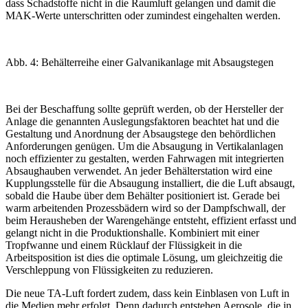
dass Schadstoffe nicht in die Raumluft gelangen und damit die
MAK-Werte unterschritten oder zumindest eingehalten werden.
Abb. 4: Behälterreihe einer Galvanikanlage mit Absaugstegen
Bei der Beschaffung sollte geprüft werden, ob der Hersteller der
Anlage die genannten Auslegungsfaktoren beachtet hat und die
Gestaltung und Anordnung der Absaug­stege den behördlichen
Anforderungen genügen. Um die Absaugung in Vertikalanlagen
noch effizienter zu gestalten, werden Fahrwagen mit integrierten
Absaughauben verwendet. An jeder Behälterstation wird eine
Kupplungsstelle für die Absaugung installiert, die die Luft absaugt,
sobald die Haube über dem Behälter positioniert ist. Gerade bei
warm arbeitenden Prozessbädern wird so der Dampfschwall, der
beim Herausheben der Warengehänge entsteht, effizient erfasst und
gelangt nicht in die Produktionshalle. Kombiniert mit einer
Tropfwanne und einem Rücklauf der Flüssigkeit in die
Arbeitsposition ist dies die optimale Lösung, um gleichzeitig die
Verschleppung von Flüssigkeiten zu reduzieren.
Die neue TA-Luft fordert zudem, dass kein Einblasen von Luft in
die Medien mehr erfolgt. Denn dadurch entstehen Aerosole, die in