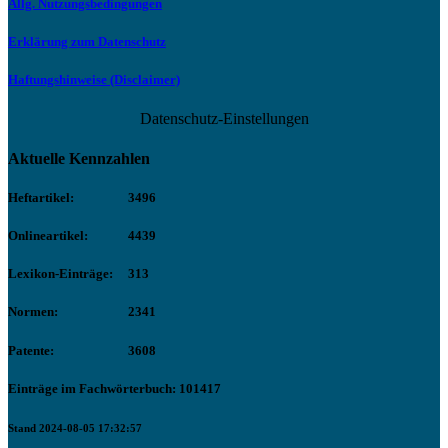
Allg. Nutzungsbedingungen
Erklärung zum Datenschutz
Haftungshinweise (Disclaimer)
Datenschutz-Einstellungen
Aktuelle Kennzahlen
Heftartikel:
3496
Onlineartikel:
4439
Lexikon-Einträge:
313
Normen:
2341
Patente:
3608
Einträge im Fachwörterbuch: 101417
Stand 2024-08-05 17:32:57