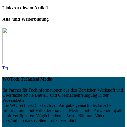
Links zu diesem Artikel
Aus- und Weiterbildung
Top
WOTech Technical Media
Ihr Partner für Fachinformationen aus den Bereichen Werkstoff und
Oberfläche sowie Bauteil- und Oberflächenreinigung in der
Prozesskette.
Die WOTech GbR hat sich zur Aufgabe gemacht, technische
Informationen mit Hilfe der digitalen Medien unter Anwendung aller
dafür verfügbaren Möglichkeiten in Wort, Bild und Video
verständlich darzustellen und zu vermitteln.