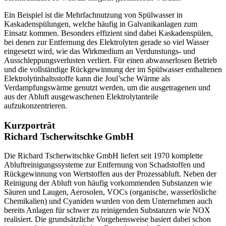
Ein Beispiel ist die Mehrfachnutzung von Spülwasser in
Kaskadenspülungen, welche häufig in Galvanikanlagen zum
Einsatz kommen. Besonders effizient sind dabei Kaskadenspülen,
bei denen zur Entfernung des Elektrolyten gerade so viel Wasser
eingesetzt wird, wie das Wirkmedium an Verdunstungs- und
Ausschleppungsverlusten verliert. Für einen abwasserlosen Betrieb
und die vollständige Rückgewinnung der im Spülwasser enthaltenen
Elektrolytinhaltsstoffe kann die Joul’sche Wärme als
Verdampfungswärme genutzt werden, um die ausgetragenen und
aus der Abluft ausgewaschenen Elek­trolytanteile
aufzukonzentrieren.
Kurzporträt
Richard Tscherwitschke GmbH
Die Richard Tscherwitschke GmbH ­liefert seit 1970 komplette
Abluftreinigungssysteme zur Entfernung von Schadstoffen und
Rückgewinnung von Wertstoffen aus der Prozessabluft. Neben der
Reinigung der Abluft von häufig vorkommenden Substan­zen wie
Säuren und Laugen, Aerosolen, VOCs (organische, wasserlösliche
Chemikalien) und Cyaniden wurden von dem Unternehmen auch
bereits Anlagen für schwer zu reinigenden Substanzen wie NOX
realisiert. Die grundsätzliche Vorgehensweise basiert dabei schon