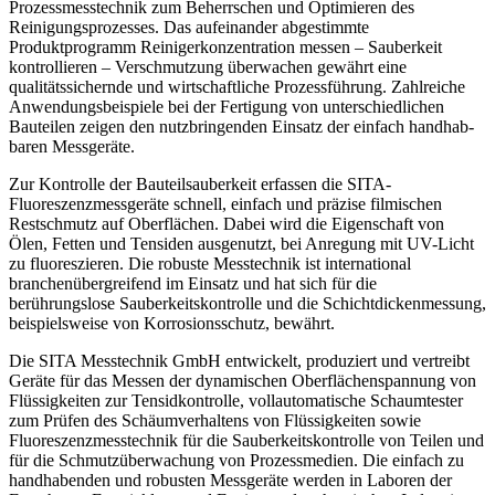
Prozessmesstechnik zum Beherrschen und Optimieren des
Reinigungsprozesses. Das aufeinander abgestimmte
Produktprogramm
Reinigerkonzentration messen – Sauberkeit
kontrollieren – Verschmutzung überwachen
gewährt eine
qualitätssichernde und wirtschaftliche Prozessführung. Zahlreiche
Anwendungsbeispiele bei der Fertigung von unterschiedlichen
Bauteilen zeigen den nutzbringenden Einsatz der einfach handhab­
baren Messgeräte.
Zur Kontrolle der Bauteilsauberkeit erfassen die SITA-
Fluoreszenzmessgeräte schnell, einfach und präzise filmischen
Restschmutz auf Oberflächen. Dabei wird die Eigenschaft von
Ölen, Fetten und Tensiden ausgenutzt, bei Anregung mit UV-Licht
zu ­fluoreszieren. Die robuste Messtechnik ist international
branchenübergreifend im Einsatz und hat sich für die
berührungslose Sauberkeitskontrolle und die Schichtdickenmessung,
beispielsweise von Korrosionsschutz, bewährt.
Die SITA Messtechnik GmbH entwickelt, produziert und vertreibt
Geräte für das ­Messen der dynamischen Oberflächenspannung von
Flüssigkeiten zur Tensidkontrolle, vollauto­matische Schaumtester
zum Prüfen des Schäumverhaltens von Flüssigkeiten sowie
Fluoreszenzmesstechnik für die Sauberkeitskontrolle von Teilen und
für die Schmutz­überwachung von ­Prozessmedien. Die einfach zu
handhabenden und ­robusten Messgeräte werden in Laboren der