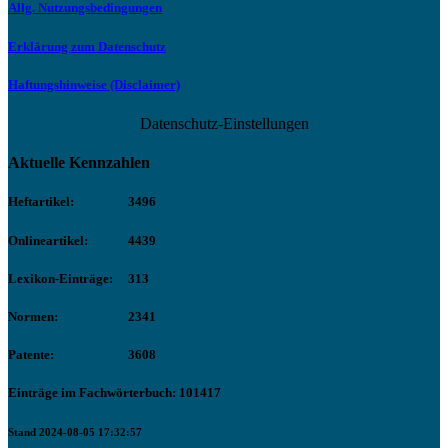
Allg. Nutzungsbedingungen
Erklärung zum Datenschutz
Haftungshinweise (Disclaimer)
Datenschutz-Einstellungen
Aktuelle Kennzahlen
Heftartikel:
3496
Onlineartikel:
4439
Lexikon-Einträge:
313
Normen:
2341
Patente:
3608
Einträge im Fachwörterbuch: 101417
Stand 2024-08-05 17:32:57