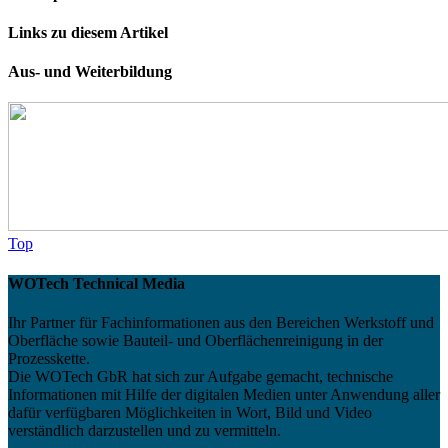
Links zu diesem Artikel
Aus- und Weiterbildung
Top
WOTech Technical Media
Ihr Partner für Fachinformationen aus den Bereichen Werkstoff und
Oberfläche sowie Bauteil- und Oberflächenreinigung in der
Prozesskette.
Die WOTech GbR hat sich zur Aufgabe gemacht, technische
Informationen mit Hilfe der digitalen Medien unter Anwendung aller
dafür verfügbaren Möglichkeiten in Wort, Bild und Video
verständlich darzustellen und zu vermitteln.