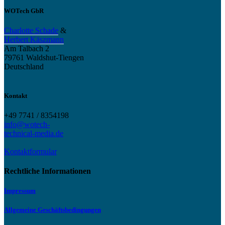
WOTech GbR
Charlotte Schade
&
Herbert Käszmann
Am Talbach 2
79761 Waldshut-Tiengen
Deutschland
Kontakt
+49 7741 / 8354198
info@wotech-
technical-media.de
Kontaktformular
Rechtliche Informationen
Impressum
Allgemeine Geschäftsbedingungen