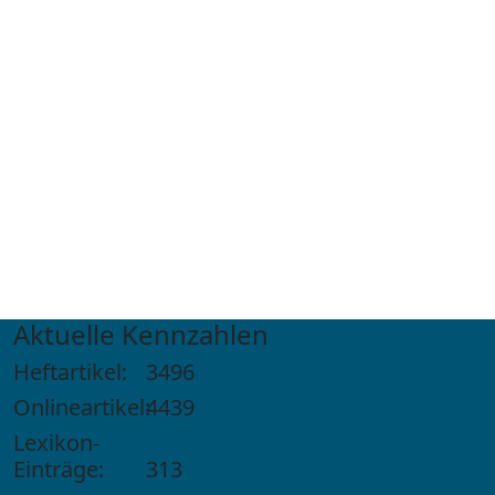
Aktuelle Kennzahlen
Heftartikel:
3496
Onlineartikel:
4439
Lexikon-
Einträge:
313