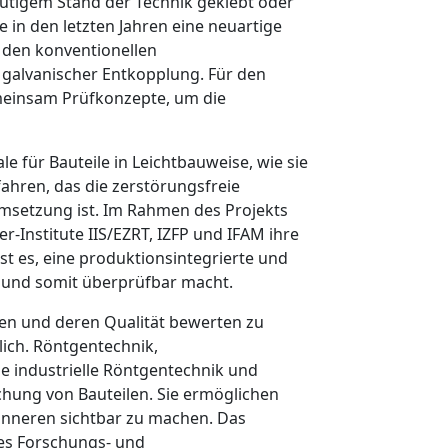
utigem Stand der Technik geklebt oder
in den letzten Jahren eine neuartige
 den konventionellen
 galvanischer Entkopplung. Für den
emeinsam Prüfkonzepte, um die
 für Bauteile in Leichtbauweise, wie sie
ahren, das die zerstörungsfreie
Umsetzung ist. Im Rahmen des Projekts
-Institute IIS/EZRT, IZFP und IFAM ihre
t es, eine produktionsintegrierte und
ar und somit überprüfbar macht.
en und deren Qualität bewerten zu
lich. Röntgentechnik,
e industrielle Röntgentechnik und
hung von Bauteilen. Sie ermöglichen
linneren sichtbar zu machen. Das
des Forschungs- und