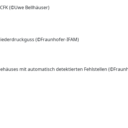
CFK (
©
Uwe Bellhäuser)
iederdruckguss (
©
Fraunhofer-IFAM)
ehäuses mit automatisch detektierten Fehlstellen (
©
Fraunh