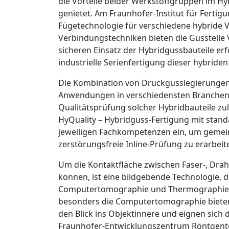
die Vorteile beider Werkstoffgruppen im H
genietet. Am Fraunhofer-Institut für Ferti
Fügetechnologie für verschiedene hybride 
Verbindungstechniken bieten die Gussteile 
sicheren Einsatz der Hybridgussbauteile er
industrielle Serienfertigung dieser hybriden
Die Kombination von Druckgusslegierungen u
­Anwendungen in verschiedensten Branchen z
Qualitätsprüfung solcher Hybridbauteile zu
HyQuality – Hybridguss-Fertigung mit stand
jeweiligen Fachkompetenzen ein, um gemeins
zerstörungsfreie Inline-Prüfung zu erarbeit
Um die Kontaktfläche zwischen Faser-, Dra
können, ist eine bildgebende Technologie, d
Computertomographie und Thermographie sin
besonders die Computertomographie bieten 
den Blick ins Objektinnere und eignen sich
Fraunhofer-Entwicklungszentrum Röntgentec