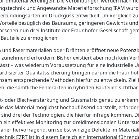
ybridmaterial vereinigen. Die Verbindungen werden nach he
gungstechnik und Angewandte Materialforschung IFAM wurde 
Verbindungsarten im Druckguss entwickelt. Im Vergleich zu
Vorteile bezüglich des Bauraums, geringeren Gewichts und
forschen nun drei Institute der Fraunhofer-Gesellschaft g
 Bauteile zu ermöglichen.
nd Fasermaterialien oder ­Drähten eröffnet neue Potenziale
unehmend erfordern. Bisher existiert aber noch kein Verf
lässt – was wiederum Voraussetzung für eine industrielle 
ardisierter Qualitätssicherung
bringen darum die Fraunhofer
am entsprechende Methoden hierfür zu entwickeln. Ziel is
en, die sämtliche Fehlerarten in hybriden Bauteilen sichtb
ht- oder Blechverstärkung und Gussmatrix genau zu erkenn
ie das Material möglichst hochauflösend darstellt, erforder
d drei der Technologien, die hierfür infrage kommen. Di
ein effektives Monitoring zur dreidimensionalen Untersuc
 daher hervorragend, um selbst winzige Defekte im Materia
hnik EZRT ist in diesem Bereich ein international führen