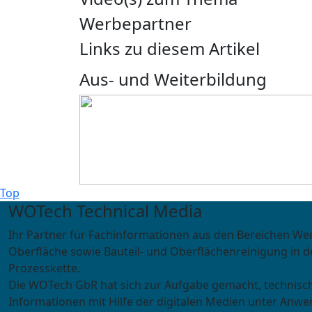
Werbepartner
Links zu diesem Artikel
Aus- und Weiterbildung
Top
WOTech Technical Media
Ihr Partner für Fachinformationen aus den Bereichen We
Oberfläche sowie Bauteil- und Oberflächenreinigung in d
Prozesskette.
Die WOTech GbR hat sich zur Aufgabe gemacht, technisc
Informationen mit Hilfe der digitalen Medien unter Anwe