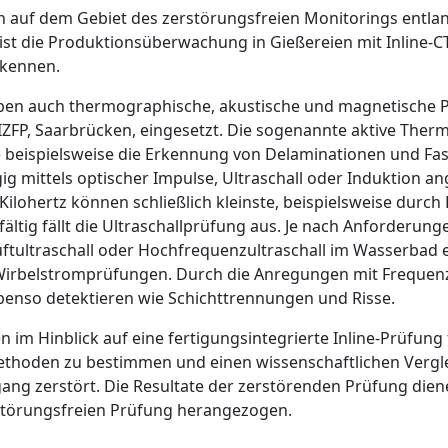
auf dem Gebiet des zerstörungsfreien Monitorings entla
ist die Produktionsüberwachung in Gießereien mit Inline
rkennen.
n auch thermographische, akustische und magnetische P
 IZFP, Saarbrücken, eingesetzt. Die sogenannte aktive Ther
wie beispielsweise die Erkennung von Delaminationen und 
g mittels optischer Impulse, Ultraschall oder Induktion an
0 Kilohertz können schließlich kleinste, beispielsweise dur
ältig fällt die Ultraschallprüfung aus. Je nach Anforderun
ftultraschall oder Hochfrequenzultraschall im Wasserbad e
irbelstromprüfungen. Durch die Anregungen mit Frequenz
benso detektieren wie Schichttrennungen und Risse.
ren im Hinblick auf eine fertigungsintegrierte Inline-Prüfu
thoden zu bestimmen und einen wissenschaft­lichen Vergle
ang zerstört. Die Resultate der zerstörenden Prüfung die
störungsfreien Prüfung herangezogen.