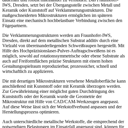
IWS, Dresden, setzt bei der
Ü
bergangsstelle zwischen Metall und
Keramik oder Kunststoff auf Verklammerungsstrukturen. Die
ma
ß
geschneiderten Mikrostrukturen ermöglichen im späteren
Einsatz eine mechanisch hochbelastbare Verbindung zwischen den
F
ügepa
rtnern.
Die Verklammerungsstrukturen werden am Fraunhofer-IWS,
Dresden, direkt auf dem metallischen Substrat additiv durch eine
Vielzahl von
üb
ereinanderliegenden Schwei
ß
raupen hergestellt. Mit
Hilfe des Hochpr
ä
zisionslaser-Pulver-Auftragschwei
ße
ns ist es
m
ög
lich, sowohl auf rotationssymmetrische oder ebene Substrate als
auch auf Freiformfl
äc
hen pr
äz
ise Strukturen mit einem hohen
Gestaltungsspielraum reproduzierbar, prozesssicher, schnell und
wirtschaftlich zu applizieren.
Die mit derartigen Mikrostrukturen versehene Metalloberfl
ä
che kann
anschlie
ße
nd mit Kunststoff oder mit Keramik
üb
erzogen werden.
Zur Gew
ä
hrleistung einer m
ög
lichst guten Durchdringung des
Kunststoffs oder der Keramik wurde die Geometrie der
Mikrostruktur mit Hilfe von CAD/CAM-Werkzeugen angepasst.
Auf diese Weise l
ä
sst sich der Werkstoffverbund anpassen und der
Herstellungsprozess optimieren.
Auch unterschiedliche metallische Werkstoffe, die entsprechend der
notwendigen Belastungen im Einsatzfall angepasst sind, können f
ür