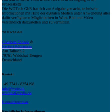
Prozesskette.
Die WOTech GbR hat sich zur Aufgabe gemacht, technische
Informationen mit Hilfe der digitalen Medien unter Anwendung aller
dafür verfügbaren Möglichkeiten in Wort, Bild und Video
verständlich darzustellen und zu vermitteln.
WOTech GbR
Charlotte Schade
&
Herbert Käszmann
Am Talbach 2
79761 Waldshut-Tiengen
Deutschland
Kontakt
+49 7741 / 8354198
info@wotech-
technical-media.de
Kontaktformular
Rechtliche Informationen