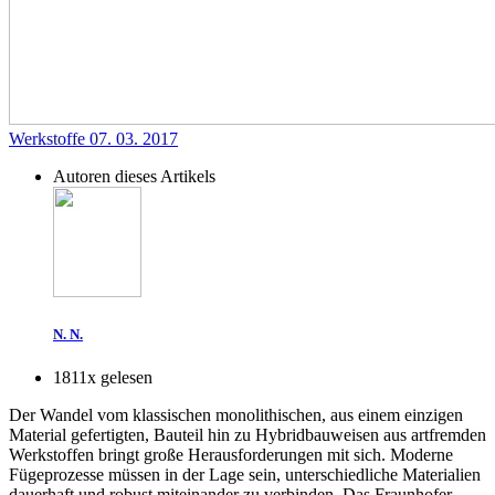
Werkstoffe
07. 03. 2017
Autoren dieses Artikels
N. N.
1811x gelesen
Der Wandel vom klassischen
monolithischen
, aus einem einzigen
Material gefertigten, Bauteil hin zu Hybridbauweisen aus artfremden
Werkstoffen bringt große Herausforderungen mit sich. Moderne
F
ügepr
ozesse müssen in der Lage sein, unterschiedliche Materialien
dauerhaft und robust miteinander zu verbinden. Das Fraunhofer-