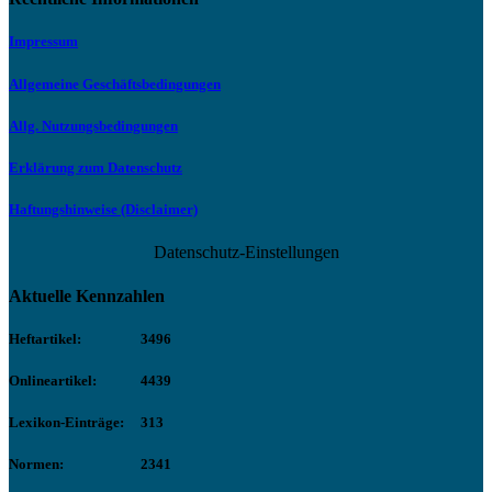
Impressum
Allgemeine Geschäftsbedingungen
Allg. Nutzungsbedingungen
Erklärung zum Datenschutz
Haftungshinweise (Disclaimer)
Datenschutz-Einstellungen
Aktuelle Kennzahlen
Heftartikel:
3496
Onlineartikel:
4439
Lexikon-Einträge:
313
Normen:
2341