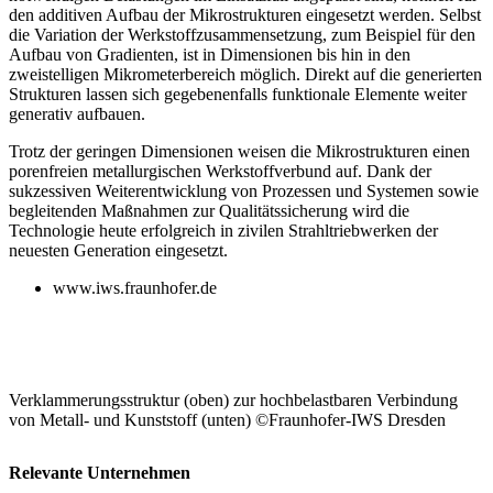
den additiven Aufbau der Mikrostrukturen eingesetzt werden. Selbst
die Variation der Werkstoffzusammensetzung, zum Beispiel f
ür
den
Aufbau von Gradienten, ist in Dimensionen bis hin in den
zweistelligen Mikrometerbereich m
ög
lich. Direkt auf die generierten
Strukturen lassen sich gegebenenfalls funktionale Elemente weiter
generativ aufbauen.
Trotz der geringen Dimensionen weisen die Mikrostrukturen einen
porenfreien metallurgischen Werkstoffverbund auf. Dank der
sukzessiven Weiterentwicklung von Prozessen und Systemen sowie
begleitenden Maßnahmen zur Qualit
ä
tssicherung wird die
Technologie heute erfolgreich in zivilen Strahltriebwerken der
neuesten Generation eingesetzt.
www.iws.fraunhofer.de
Verklammerungsstruktur (oben) zur hochbelastbaren Verbindung
von Metall- und Kunststoff (unten)
©
Fraunhofer-IWS Dresden
Relevante Unternehmen