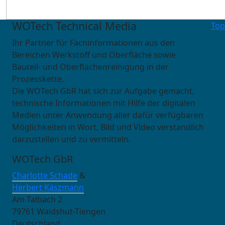
WOTech Technical Media
Top
Ihr Partner für Fachinformationen aus den
Bereichen Werkstoff und Oberfläche sowie
Bauteil- und Oberflächenreinigung in der
Prozesskette.
Die WOTech GbR hat sich zur Aufgabe gemacht,
technische Informationen mit Hilfe der digitalen
Medien unter Anwendung aller dafür verfügbaren
Möglichkeiten in Wort, Bild und Video verständlich
darzustellen und zu vermitteln.
WOTech GbR
Charlotte Schade
&
Herbert Käszmann
Am Talbach 2
79761 Waldshut-Tiengen
Deutschland