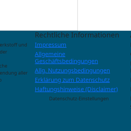
Rechtliche Informationen
Impressum
erkstoff und
 der
Allgemeine
Geschäftsbedingungen
sche
Allg. Nutzungsbedingungen
wendung aller
Erklärung zum Datenschutz
o
Haftungshinweise (Disclaimer)
Datenschutz-Einstellungen