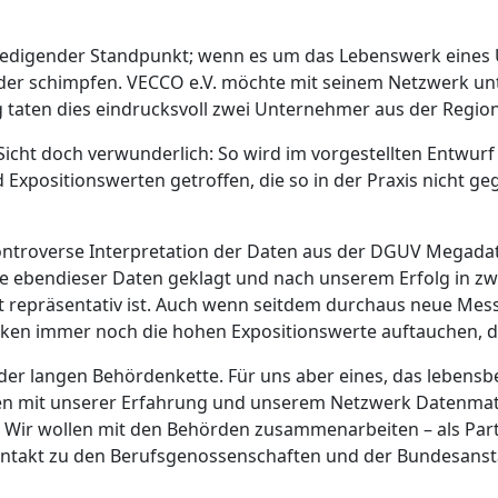
riedigender Standpunkt; wenn es um das Lebenswerk eines
der schimpfen. VECCO e.V. möchte mit seinem Netzwerk unt
 taten dies eindrucksvoll zwei Unternehmer aus der Region
Sicht doch verwunderlich: So wird im vorgestellten Entwurf 
positionswerten getroffen, die so in der Praxis nicht geg
 kontroverse Interpretation der Daten aus der DGUV Megada
e ebendieser Daten geklagt und nach unserem Erfolg in zw
 repräsentativ ist. Auch wenn seitdem durchaus neue Messd
istiken immer noch die hohen Expositionswerte auftauchen, 
der langen Behördenkette. Für uns aber eines, das lebensb
hten mit unserer Erfahrung und unserem Netzwerk Datenm
en. Wir wollen mit den Behörden zusammenarbeiten – als Pa
ontakt zu den Berufsgenossenschaften und der Bundesansta