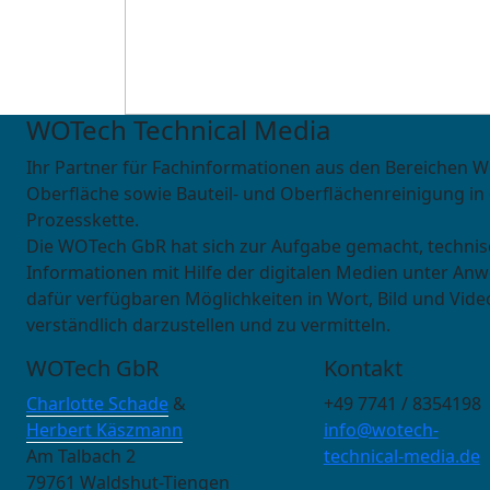
WOTech Technical Media
Ihr Partner für Fachinformationen aus den Bereichen W
Oberfläche sowie Bauteil- und Oberflächenreinigung in
Prozesskette.
Die WOTech GbR hat sich zur Aufgabe gemacht, techni
Informationen mit Hilfe der digitalen Medien unter An
dafür verfügbaren Möglichkeiten in Wort, Bild und Vide
verständlich darzustellen und zu vermitteln.
WOTech GbR
Kontakt
Charlotte Schade
&
+49 7741 / 8354198
Herbert Käszmann
info@wotech-
Am Talbach 2
technical-media.de
79761 Waldshut-Tiengen