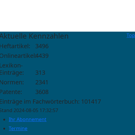
Aktuelle Kennzahlen
Top
Heftartikel:
3496
Onlineartikel:
4439
Lexikon-
Einträge:
313
Normen:
2341
Patente:
3608
Einträge im Fachwörterbuch: 101417
Stand 2024-08-05 17:32:57
Ihr Abonnement
Termine