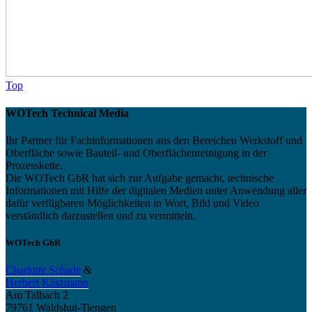
Top
WOTech Technical Media
Ihr Partner für Fachinformationen aus den Bereichen Werkstoff und
Oberfläche sowie Bauteil- und Oberflächenreinigung in der
Prozesskette.
Die WOTech GbR hat sich zur Aufgabe gemacht, technische
Informationen mit Hilfe der digitalen Medien unter Anwendung aller
dafür verfügbaren Möglichkeiten in Wort, Bild und Video
verständlich darzustellen und zu vermitteln.
WOTech GbR
Charlotte Schade
&
Herbert Käszmann
Am Talbach 2
79761 Waldshut-Tiengen