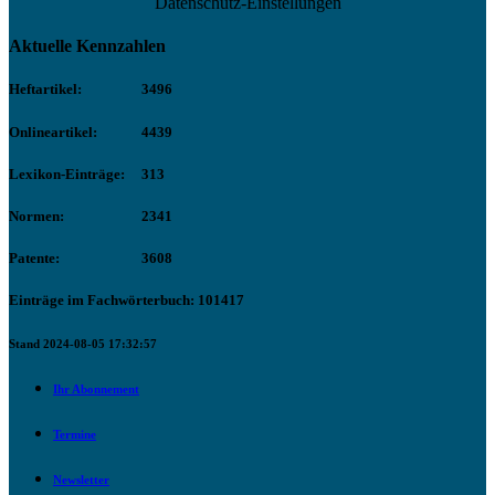
Datenschutz-Einstellungen
Aktuelle Kennzahlen
Heftartikel:
3496
Onlineartikel:
4439
Lexikon-Einträge:
313
Normen:
2341
Patente:
3608
Einträge im Fachwörterbuch: 101417
Stand 2024-08-05 17:32:57
Ihr Abonnement
Termine
Newsletter