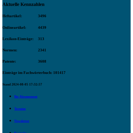
Aktuelle Kennzahlen
Heftartikel:
3496
Onlineartikel:
4439
Lexikon-Einträge:
313
Normen:
2341
Patente:
3608
Einträge im Fachwörterbuch: 101417
Stand 2024-08-05 17:32:57
Ihr Abonnement
Termine
Newsletter