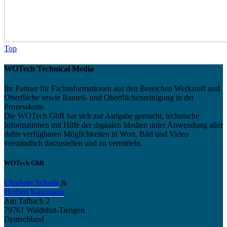
Top
WOTech Technical Media
Ihr Partner für Fachinformationen aus den Bereichen Werkstoff und
Oberfläche sowie Bauteil- und Oberflächenreinigung in der
Prozesskette.
Die WOTech GbR hat sich zur Aufgabe gemacht, technische
Informationen mit Hilfe der digitalen Medien unter Anwendung aller
dafür verfügbaren Möglichkeiten in Wort, Bild und Video
verständlich darzustellen und zu vermitteln.
WOTech GbR
Charlotte Schade
&
Herbert Käszmann
Am Talbach 2
79761 Waldshut-Tiengen
Deutschland