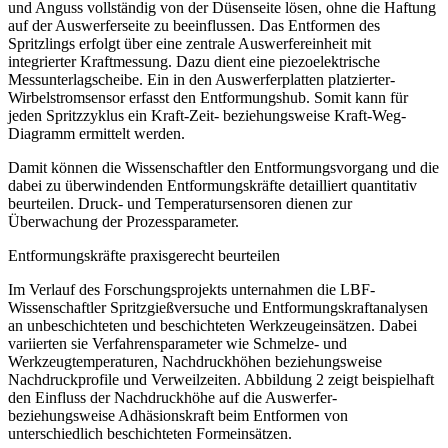
und Anguss vollständig von der Düsenseite lösen, ohne die Haftung
auf der Auswerferseite zu beeinflussen. Das Entformen des
Spritzlings erfolgt über eine zentrale Auswerfereinheit­ mit
integrierter Kraftmessung. Dazu dient eine piezoelektrische
Messunterlagscheibe. Ein in den Auswerferplatten platzierter­
Wirbelstromsensor erfasst den Entformungshub. Somit kann für
jeden Spritzzyklus ein Kraft-Zeit- beziehungsweise Kraft-Weg-
Diagramm ermittelt werden.
Damit können die Wissenschaftler den Entformungsvorgang und die
dabei zu überwindenden Entformungskräfte detailliert quantitativ
beurteilen. Druck- und Tempe­ratursensoren dienen zur
Überwachung der Prozessparameter.
Entformungskräfte praxisgerecht beurteilen
Im Verlauf des Forschungsprojekts unternahmen die LBF-
Wissenschaftler Spritzgießversuche und Entformungskraftanalysen
an unbeschichteten und beschichteten Werkzeugeinsätzen. Dabei
variierten sie Verfahrensparameter wie Schmelze- und
Werkzeugtemperaturen, Nachdruckhöhen­ beziehungsweise
Nachdruckprofile und Verweilzeiten.
Abbildung 2
zeigt beispielhaft
den Einfluss der Nachdruckhöhe auf die Auswerfer-
beziehungsweise Adhäsionskraft beim Entformen von
unterschiedlich beschichteten Formeinsätzen.