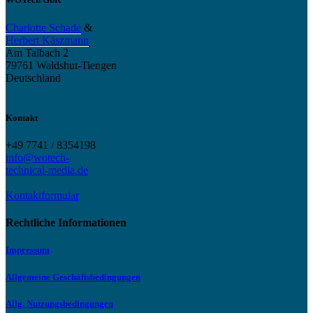
Charlotte Schade
&
Herbert Käszmann
Am Talbach 2
79761 Waldshut-Tiengen
Deutschland
Kontakt
+49 7741 / 8354198
info@wotech-
technical-media.de
Kontaktformular
Rechtliche Informationen
Impressum
Allgemeine Geschäftsbedingungen
Allg. Nutzungsbedingungen