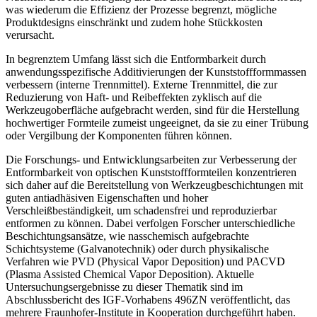
was wiederum die Effizienz der Prozesse begrenzt, mögliche
Produktdesigns einschränkt und zudem hohe Stückkosten
verursacht.
In begrenztem Umfang lässt sich die Entformbarkeit durch
anwendungsspezifische Additivierungen der Kunststoffformmassen
verbessern (interne Trennmittel). Externe Trennmittel, die zur
Reduzierung von Haft- und Reibeffekten zyklisch auf die
Werkzeugoberfläche aufgebracht werden, sind für die Herstellung
hochwertiger Formteile zumeist ungeeignet, da sie zu einer Trübung
oder Vergilbung der Komponenten führen können.
Die Forschungs- und Entwicklungsarbeiten zur Verbesserung der
Entformbarkeit von optischen Kunststoffformteilen konzentrieren
sich daher auf die Bereitstellung von Werkzeugbeschichtungen mit
guten antiadhäsiven Eigenschaften und hoher
Verschleißbeständigkeit, um schadensfrei und reproduzierbar
entformen zu können. Dabei verfolgen Forscher unterschiedliche
Beschichtungsansätze, wie nasschemisch aufgebrachte
Schichtsysteme (Galvanotechnik) oder durch physikalische
Verfahren wie PVD (Physical Vapor Deposition) und PACVD
(Plasma Assisted Chemical Vapor Deposition). Aktuelle
Untersuchungsergebnisse zu dieser Thematik sind im
Abschlussbericht des IGF-Vorhabens 496ZN veröffentlicht, das
mehrere Fraunhofer-Institute in Kooperation durchgeführt haben.