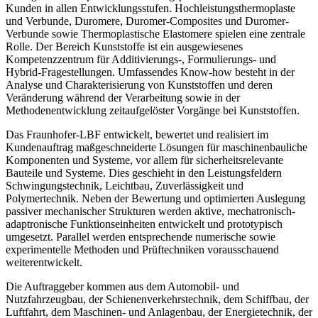
Kunden in allen Entwicklungsstufen. Hochleistungsthermoplaste
und Verbunde, Duromere, Duromer-Composites und Duromer-
Verbunde sowie Thermoplastische Elastomere spielen eine zentrale
Rolle. Der Bereich Kunststoffe ist ein ausgewiesenes
Kompetenzzentrum für Additivierungs-, Formulierungs- und
Hybrid-Fragestellungen. Umfassendes Know-how besteht in der
Analyse und Charakterisierung von Kunststoffen und deren
Veränderung während der Verarbeitung sowie in der
Methodenentwicklung zeitaufgelöster Vorgänge bei Kunststoffen.
Das Fraunhofer-LBF entwickelt, bewertet und realisiert im
Kundenauftrag maßgeschneiderte Lösungen für maschinenbauliche
Komponenten und Systeme, vor allem für sicherheitsrelevante
Bauteile und Systeme. Dies geschieht in den Leistungsfeldern
Schwingungstechnik, Leichtbau, Zuverlässigkeit und
Polymertechnik. Neben der Bewertung und optimierten Auslegung
passiver mechanischer Strukturen werden aktive, mechatronisch-
adaptronische Funktionseinheiten entwickelt und prototypisch
umgesetzt. Parallel werden entsprechende numerische sowie
experimentelle Methoden und Prüftechniken vorausschauend
weiterentwickelt.
Die Auftraggeber kommen aus dem Automobil- und
Nutzfahrzeugbau, der Schienenverkehrstechnik, dem Schiffbau, der
Luftfahrt, dem Maschinen- und Anlagenbau, der Energietechnik, der