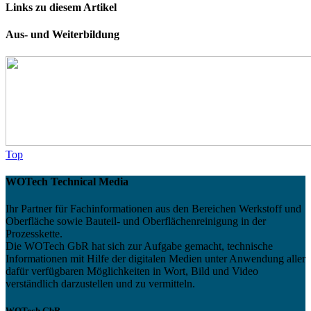
Links zu diesem Artikel
Aus- und Weiterbildung
Top
WOTech Technical Media
Ihr Partner für Fachinformationen aus den Bereichen Werkstoff und
Oberfläche sowie Bauteil- und Oberflächenreinigung in der
Prozesskette.
Die WOTech GbR hat sich zur Aufgabe gemacht, technische
Informationen mit Hilfe der digitalen Medien unter Anwendung aller
dafür verfügbaren Möglichkeiten in Wort, Bild und Video
verständlich darzustellen und zu vermitteln.
WOTech GbR