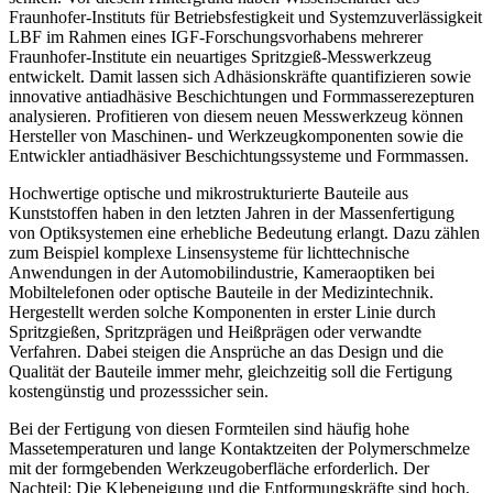
Fraunhofer-Instituts für Betriebsfestigkeit und Systemzuverlässigkeit
LBF im Rahmen eines IGF-Forschungsvorhabens mehrerer
Fraunhofer-Institute ein neuartiges Spritzgieß-Messwerkzeug
entwickelt. Damit lassen sich Adhäsionskräfte quantifizieren sowie
innovative antiadhäsive Beschichtungen und Formmasserezepturen
analysieren. Profitieren von diesem neuen Messwerkzeug können
Hersteller von Maschinen- und Werkzeugkomponenten sowie die
Entwickler antiadhäsiver Beschichtungssysteme und Formmassen.
Hochwertige optische und mikrostrukturierte Bauteile aus
Kunststoffen haben in den letzten Jahren in der Massenfertigung
von Optiksystemen eine erhebliche Bedeutung erlangt. Dazu zählen
zum Beispiel komplexe Linsensysteme für lichttechnische
Anwendungen in der Automobilindustrie, Kameraoptiken bei
Mobiltelefonen oder optische Bauteile in der Medizintechnik.
Hergestellt werden solche Komponenten in erster Linie durch
Spritzgießen, Spritzprägen und Heißprägen oder verwandte
Verfahren. Dabei steigen die Ansprüche an das Design und die
Qualität der Bauteile immer mehr, gleichzeitig soll die Fertigung
kostengünstig und prozesssicher sein.
Bei der Fertigung von diesen Formteilen sind häufig hohe
Massetemperaturen und lange Kontaktzeiten der Polymerschmelze
mit der formgebenden Werkzeugoberfläche erforderlich. Der
Nachteil: Die Klebeneigung und die Entformungskräfte sind hoch,