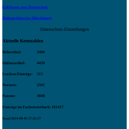
Erklärung zum Datenschutz
Haftungshinweise (Disclaimer)
Datenschutz-Einstellungen
Aktuelle Kennzahlen
Heftartikel:
3496
Onlineartikel:
4439
Lexikon-Einträge:
313
Normen:
2341
Patente:
3608
Einträge im Fachwörterbuch: 101417
Stand 2024-08-05 17:32:57