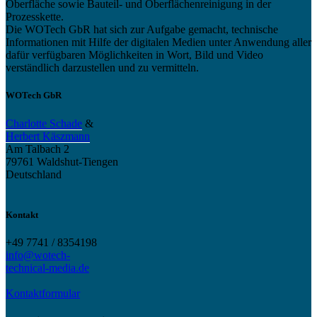
Oberfläche sowie Bauteil- und Oberflächenreinigung in der
Prozesskette.
Die WOTech GbR hat sich zur Aufgabe gemacht, technische
Informationen mit Hilfe der digitalen Medien unter Anwendung aller
dafür verfügbaren Möglichkeiten in Wort, Bild und Video
verständlich darzustellen und zu vermitteln.
WOTech GbR
Charlotte Schade
&
Herbert Käszmann
Am Talbach 2
79761 Waldshut-Tiengen
Deutschland
Kontakt
+49 7741 / 8354198
info@wotech-
technical-media.de
Kontaktformular