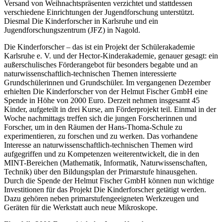
Versand von Weihnachtspräsenten verzichtet und stattdessen
verschiedene Einrichtungen der Jugendforschung unterstützt.
Diesmal
Die Kinderforscher
in Karlsruhe und ein
Jugendforschungszentrum (JFZ) in Nagold.
Die Kinderforscher
– das ist ein Projekt der Schülerakademie
Karlsruhe e. V. und der Hector-Kinderakademie, genauer gesagt: ein
außerschulisches Förderangebot für besonders begabte und an
naturwissenschaftlich-technischen Themen interessierte
Grundschülerinnen und Grundschüler. Im vergangenen Dezember
erhielten
Die Kinderforscher
von der Helmut Fischer GmbH eine
Spende in Höhe von 2000 Euro. Derzeit nehmen insgesamt 45
Kinder, aufgeteilt in drei Kurse, am Förderprojekt teil. Einmal in der
Woche nachmittags treffen sich die jungen Forscherinnen und
Forscher, um in den Räumen der Hans-Thoma-Schule zu
experimentieren, zu forschen und zu werken. Das vorhandene
Interesse an naturwissenschaftlich-technischen Themen wird
aufgegriffen und zu Kompetenzen weiterentwickelt, die in den
MINT-Bereichen (Mathematik, Informatik, Naturwissenschaften,
Technik) über den Bildungsplan der Primarstufe hinausgehen.
Durch die Spende der Helmut Fischer GmbH können nun wichtige
Investitionen für das Projekt
Die Kinderforscher
getätigt werden.
Dazu gehören neben primarstufengeeigneten Werkzeugen und
Geräten für die Werkstatt auch neue Mikroskope.