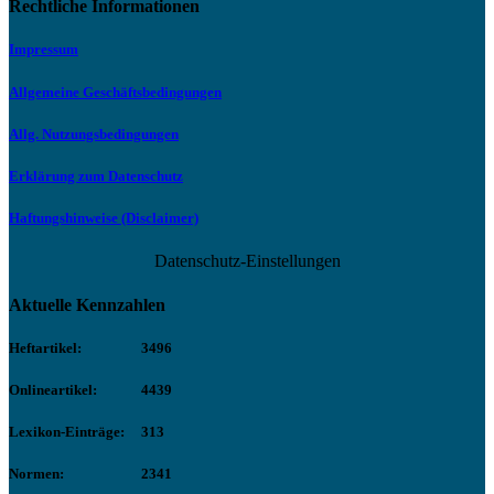
Rechtliche Informationen
Impressum
Allgemeine Geschäftsbedingungen
Allg. Nutzungsbedingungen
Erklärung zum Datenschutz
Haftungshinweise (Disclaimer)
Datenschutz-Einstellungen
Aktuelle Kennzahlen
Heftartikel:
3496
Onlineartikel:
4439
Lexikon-Einträge:
313
Normen:
2341