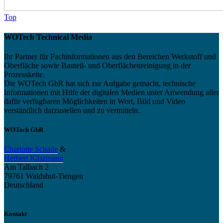
Top
WOTech Technical Media
Ihr Partner für Fachinformationen aus den Bereichen Werkstoff und
Oberfläche sowie Bauteil- und Oberflächenreinigung in der
Prozesskette.
Die WOTech GbR hat sich zur Aufgabe gemacht, technische
Informationen mit Hilfe der digitalen Medien unter Anwendung aller
dafür verfügbaren Möglichkeiten in Wort, Bild und Video
verständlich darzustellen und zu vermitteln.
WOTech GbR
Charlotte Schade
&
Herbert Käszmann
Am Talbach 2
79761 Waldshut-Tiengen
Deutschland
Kontakt