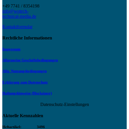
+49 7741 / 8354198
info@wotech-
technical-media.de
Kontaktformular
Rechtliche Informationen
Impressum
Allgemeine Geschäftsbedingungen
Allg. Nutzungsbedingungen
Erklärung zum Datenschutz
Haftungshinweise (Disclaimer)
Datenschutz-Einstellungen
Aktuelle Kennzahlen
Heftartikel:
3496