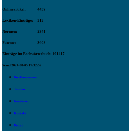
Onlineartikel:
4439
Lexikon-Einträge:
313
Normen:
2341
Patente:
3608
Einträge im Fachwörterbuch: 101417
Stand 2024-08-05 17:32:57
Ihr Abonnement
Termine
Newsletter
Kontakt
Beirat