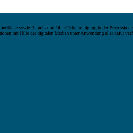
berfläche sowie Bauteil- und Oberflächenreinigung in der Prozesskette
nen mit Hilfe der digitalen Medien unter Anwendung aller dafür verf