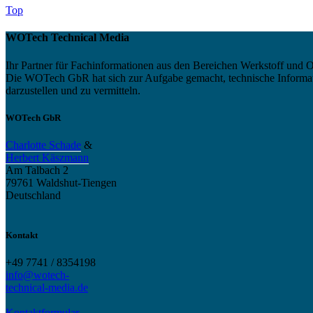
Top
WOTech Technical Media
Ihr Partner für Fachinformationen aus den Bereichen Werkstoff und O
Die WOTech GbR hat sich zur Aufgabe gemacht, technische Informatio
darzustellen und zu vermitteln.
WOTech GbR
Charlotte Schade
&
Herbert Käszmann
Am Talbach 2
79761 Waldshut-Tiengen
Deutschland
Kontakt
+49 7741 / 8354198
info@wotech-
technical-media.de
Kontaktformular