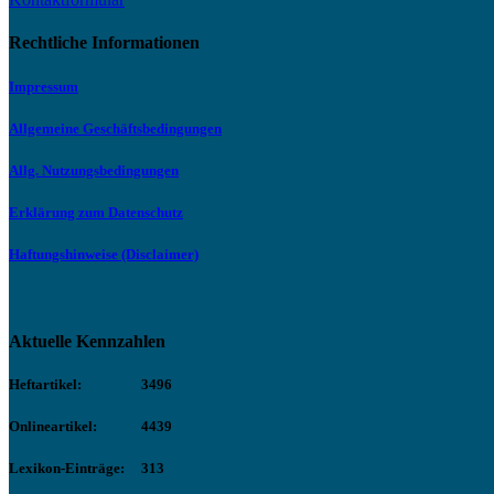
Rechtliche Informationen
Impressum
Allgemeine Geschäftsbedingungen
Allg. Nutzungsbedingungen
Erklärung zum Datenschutz
Haftungshinweise (Disclaimer)
Aktuelle Kennzahlen
Heftartikel:
3496
Onlineartikel:
4439
Lexikon-Einträge:
313