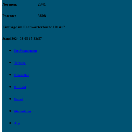
Normen:
2341
Patente:
3608
Einträge im Fachwörterbuch: 101417
Stand 2024-08-05 17:32:57
Ihr Abonnement
Termine
Newsletter
Kontakt
Beirat
Mediadaten
App