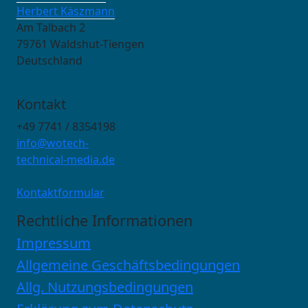
Herbert Käszmann
Am Talbach 2
79761 Waldshut-Tiengen
Deutschland
Kontakt
+49 7741 / 8354198
info@wotech-
technical-media.de
Kontaktformular
Rechtliche Informationen
Impressum
Allgemeine Geschäftsbedingungen
Allg. Nutzungsbedingungen