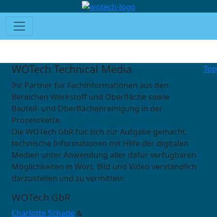
WOTech Technical Media
Top
Ihr Partner für Fachinformationen aus den
Bereichen Werkstoff und Oberfläche sowie
Bauteil- und Oberflächenreinigung in der
Prozesskette.
Die WOTech GbR hat sich zur Aufgabe gemacht,
technische Informationen mit Hilfe der digitalen
Medien unter Anwendung aller dafür verfügbaren
Möglichkeiten in Wort, Bild und Video verständlich
darzustellen und zu vermitteln.
WOTech GbR
Charlotte Schade
&