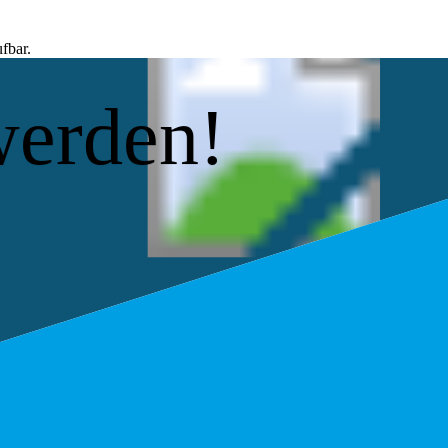
fbar.
werden!