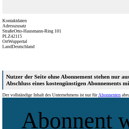
Kontaktdaten
Adresszusatz
Straße
Otto-Hausmann-Ring 101
PLZ
42115
Ort
Wuppertal
Land
Deutschland
Nutzer der Seite ohne Abonnement stehen nur aus
Abschluss eines kostengünstigen Abonnements mit
Der vollständige Inhalt des Unternehmens ist nur für
Abonnenten
abru
Abonnent 