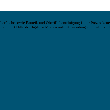
berfläche sowie Bauteil- und Oberflächenreinigung in der Prozesskette
nen mit Hilfe der digitalen Medien unter Anwendung aller dafür verf