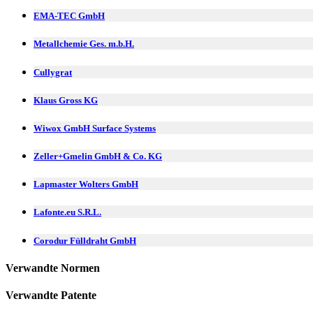
EMA-TEC GmbH
Metallchemie Ges. m.b.H.
Cullygrat
Klaus Gross KG
Wiwox GmbH Surface Systems
Zeller+Gmelin GmbH & Co. KG
Lapmaster Wolters GmbH
Lafonte.eu S.R.L.
Corodur Fülldraht GmbH
Verwandte Normen
Verwandte Patente