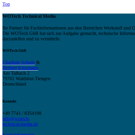
Top
WOTech Technical Media
Ihr Partner für Fachinformationen aus den Bereichen Werkstoff und O
Die WOTech GbR hat sich zur Aufgabe gemacht, technische Informatio
darzustellen und zu vermitteln.
WOTech GbR
Charlotte Schade
&
Herbert Käszmann
Am Talbach 2
79761 Waldshut-Tiengen
Deutschland
Kontakt
+49 7741 / 8354198
info@wotech-
technical-media.de
Kontaktformular