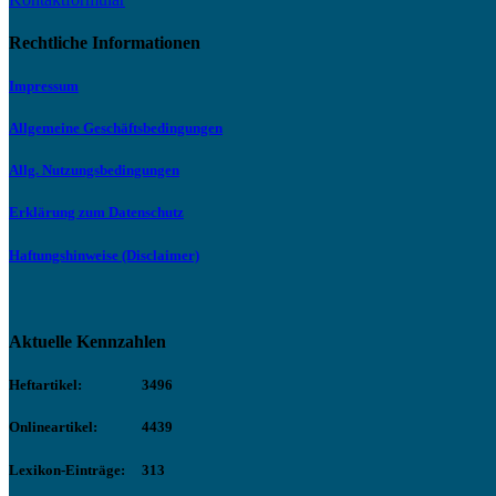
Rechtliche Informationen
Impressum
Allgemeine Geschäftsbedingungen
Allg. Nutzungsbedingungen
Erklärung zum Datenschutz
Haftungshinweise (Disclaimer)
Aktuelle Kennzahlen
Heftartikel:
3496
Onlineartikel:
4439
Lexikon-Einträge:
313