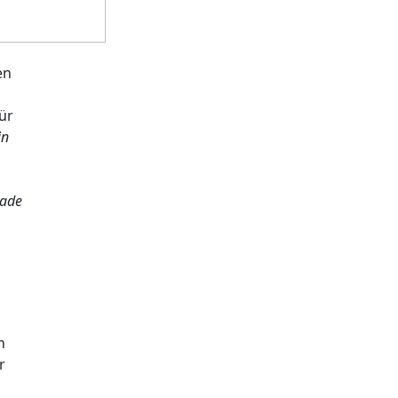
en
ür
in
rade
n
r