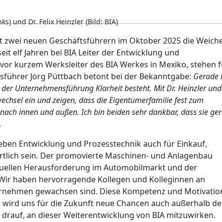
s) und Dr. Felix Heinzler (Bild: BIA)
mit zwei neuen Geschäftsführern im Oktober 2025 die Weich
 seit elf Jahren bei BIA Leiter der Entwicklung und
 vor kurzem Werksleiter des BIA Werkes in Mexiko, stehen f
tsführer Jörg Püttbach betont bei der Bekanntgabe:
Gerade 
ch der Unternehmensführung Klarheit besteht. Mit Dr. Heinzler und
chsel ein und zeigen, dass die Eigentümerfamilie fest zum
 nach innen und außen. Ich bin beiden sehr dankbar, dass sie ge
.
neben Entwicklung und Prozesstechnik auch für Einkauf,
tlich sein. Der promovierte Maschinen- und Anlagenbau
aktuellen Herausforderung im Automobilmarkt und der
. Wir haben hervorragende Kollegen und Kolleginnen an
ernehmen gewachsen sind. Diese Kompetenz und Motivatio
 wird uns für die Zukunft neue Chancen auch außerhalb de
h drauf, an dieser Weiterentwicklung von BIA mitzuwirken.