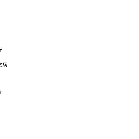
t
 BIA
t