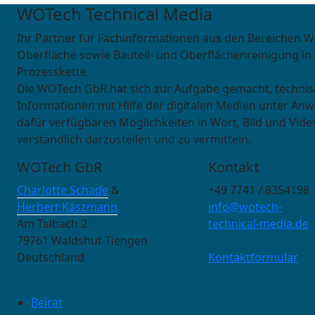
WOTech Technical Media
Ihr Partner für Fachinformationen aus den Bereichen W
Oberfläche sowie Bauteil- und Oberflächenreinigung in
Prozesskette.
Die WOTech GbR hat sich zur Aufgabe gemacht, techni
Informationen mit Hilfe der digitalen Medien unter An
dafür verfügbaren Möglichkeiten in Wort, Bild und Vide
verständlich darzustellen und zu vermitteln.
WOTech GbR
Kontakt
Charlotte Schade
&
+49 7741 / 8354198
Herbert Käszmann
info@wotech-
Am Talbach 2
technical-media.de
79761 Waldshut-Tiengen
Deutschland
Kontaktformular
Beirat