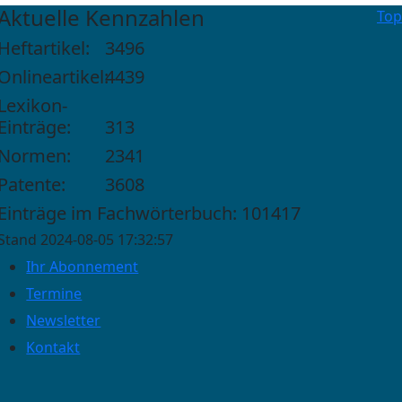
Aktuelle Kennzahlen
Top
Heftartikel:
3496
Onlineartikel:
4439
Lexikon-
Einträge:
313
Normen:
2341
Patente:
3608
Einträge im Fachwörterbuch: 101417
Stand 2024-08-05 17:32:57
Ihr Abonnement
Termine
Newsletter
Kontakt