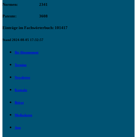
Normen:
2341
Patente:
3608
Einträge im Fachwörterbuch: 101417
Stand 2024-08-05 17:32:57
Ihr Abonnement
Termine
Newsletter
Kontakt
Beirat
Mediadaten
App