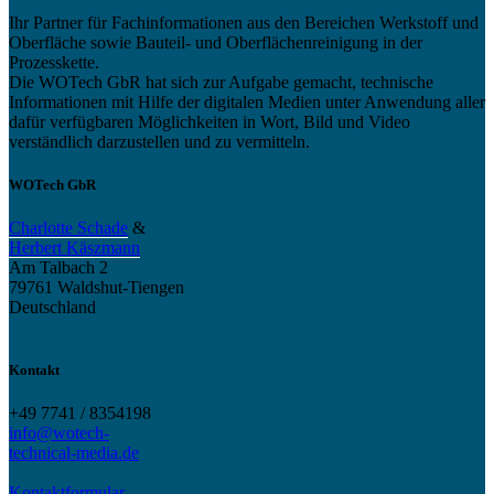
Ihr Partner für Fachinformationen aus den Bereichen Werkstoff und
Oberfläche sowie Bauteil- und Oberflächenreinigung in der
Prozesskette.
Die WOTech GbR hat sich zur Aufgabe gemacht, technische
Informationen mit Hilfe der digitalen Medien unter Anwendung aller
dafür verfügbaren Möglichkeiten in Wort, Bild und Video
verständlich darzustellen und zu vermitteln.
WOTech GbR
Charlotte Schade
&
Herbert Käszmann
Am Talbach 2
79761 Waldshut-Tiengen
Deutschland
Kontakt
+49 7741 / 8354198
info@wotech-
technical-media.de
Kontaktformular