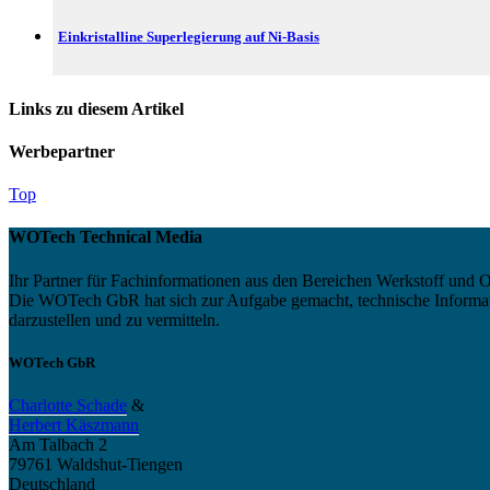
Einkristalline Superlegierung auf Ni-Basis
Links zu diesem Artikel
Werbepartner
Top
WOTech Technical Media
Ihr Partner für Fachinformationen aus den Bereichen Werkstoff und O
Die WOTech GbR hat sich zur Aufgabe gemacht, technische Informatio
darzustellen und zu vermitteln.
WOTech GbR
Charlotte Schade
&
Herbert Käszmann
Am Talbach 2
79761 Waldshut-Tiengen
Deutschland