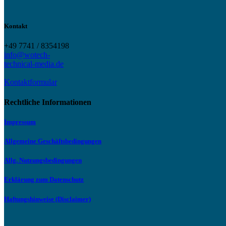
Kontakt
+49 7741 / 8354198
info@wotech-
technical-media.de
Kontaktformular
Rechtliche Informationen
Impressum
Allgemeine Geschäftsbedingungen
Allg. Nutzungsbedingungen
Erklärung zum Datenschutz
Haftungshinweise (Disclaimer)