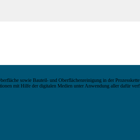
berfläche sowie Bauteil- und Oberflächenreinigung in der Prozesskette
nen mit Hilfe der digitalen Medien unter Anwendung aller dafür verf