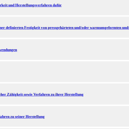
rkeit und Herstellungsverfahren dafür
iner definierten Festigkeit von pressgehärteten und/oder warmumgeformten und
nwendungen
her Zähigkeit sowie Verfahren zu ihrer Herstellung
hren zu seiner Herstellung