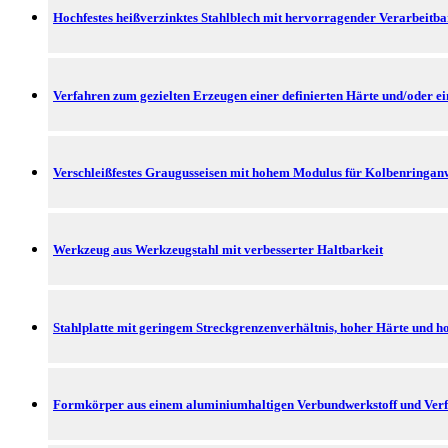
Hochfestes heißverzinktes Stahlblech mit hervorragender Verarbeitba
Verfahren zum gezielten Erzeugen einer definierten Härte und/oder e
Verschleißfestes Graugusseisen mit hohem Modulus für Kolbenringa
Werkzeug aus Werkzeugstahl mit verbesserter Haltbarkeit
Stahlplatte mit geringem Streckgrenzenverhältnis, hoher Härte und ho
Formkörper aus einem aluminiumhaltigen Verbundwerkstoff und Verfa