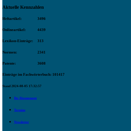
Aktuelle Kennzahlen
Heftartikel:
3496
Onlineartikel:
4439
Lexikon-Einträge:
313
Normen:
2341
Patente:
3608
Einträge im Fachwörterbuch: 101417
Stand 2024-08-05 17:32:57
Ihr Abonnement
Termine
Newsletter