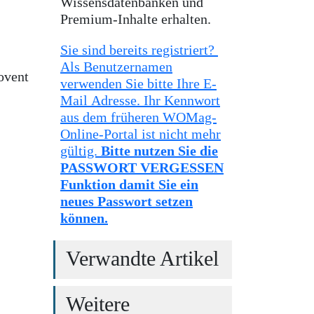
Wissensdatenbanken und
Premium-Inhalte erhalten.
Sie sind bereits registriert?
Als Benutzernamen
ovent
verwenden Sie bitte Ihre E-
Mail Adresse. Ihr Kennwort
aus dem früheren WOMag-
Online-Portal ist nicht mehr
gültig.
Bitte nutzen Sie die
PASSWORT VERGESSEN
Funktion damit Sie ein
neues Passwort setzen
können.
Verwandte Artikel
Weitere