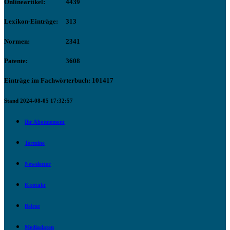
Onlineartikel:
4439
Lexikon-Einträge:
313
Normen:
2341
Patente:
3608
Einträge im Fachwörterbuch: 101417
Stand 2024-08-05 17:32:57
Ihr Abonnement
Termine
Newsletter
Kontakt
Beirat
Mediadaten