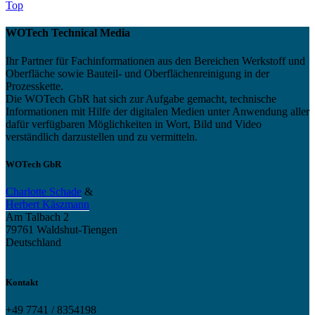
Top
WOTech Technical Media
Ihr Partner für Fachinformationen aus den Bereichen Werkstoff und
Oberfläche sowie Bauteil- und Oberflächenreinigung in der
Prozesskette.
Die WOTech GbR hat sich zur Aufgabe gemacht, technische
Informationen mit Hilfe der digitalen Medien unter Anwendung aller
dafür verfügbaren Möglichkeiten in Wort, Bild und Video
verständlich darzustellen und zu vermitteln.
WOTech GbR
Charlotte Schade
&
Herbert Käszmann
Am Talbach 2
79761 Waldshut-Tiengen
Deutschland
Kontakt
+49 7741 / 8354198