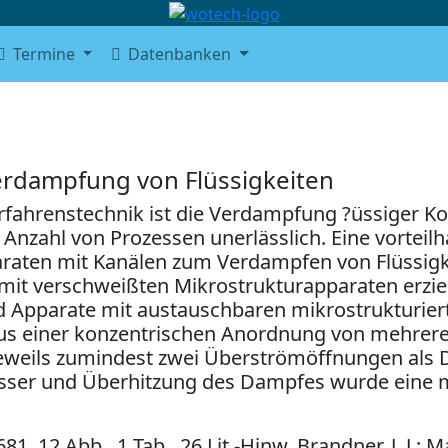
Termine
Datenbanken
erdampfung von Flüssigkeiten
rfahrenstechnik ist die Verdampfung ?üssiger K
Anzahl von Prozessen unerlässlich. Eine vorteilh
aten mit Kanälen zum Verdampfen von Flüssigk
 mit verschweißten Mikrostrukturapparaten erzie
d Apparate mit austauschbaren mikrostrukturiert
us einer konzentrischen Anordnung von mehrere
eweils zumindest zwei Überströmöffnungen als D
ser und Überhitzung des Dampfes wurde eine m
, 12 Abb., 1 Tab., 26 Lit.-Hinw. Brandner, J. J.; Ma