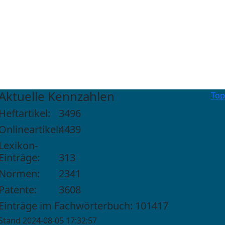
Aktuelle Kennzahlen
Top
Heftartikel:
3496
Onlineartikel:
4439
Lexikon-
Einträge:
313
Normen:
2341
Patente:
3608
Einträge im Fachwörterbuch: 101417
Stand 2024-08-05 17:32:57