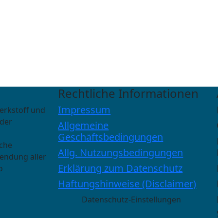
Rechtliche Informationen
Impressum
erkstoff und
 der
Allgemeine
Geschäftsbedingungen
sche
Allg. Nutzungsbedingungen
wendung aller
Erklärung zum Datenschutz
o
Haftungshinweise (Disclaimer)
Datenschutz-Einstellungen