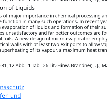
on of Liquids
 is of major importance in chemical processing a
le function in many such operations. In recent ye
e evaporation of liquids and formation of their 
s unsatisfactory and far better outcomes are fo
 foils. A new design of micro-evaporator employ
tical walls with at least two exit ports to allow v
superheating of its vapour, a maximum heat tran
, 12 Abb., 1 Tab., 26 Lit.-Hinw. Brandner, J. J.; Ma
onsschutz
ffen und