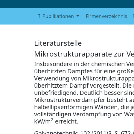
Publikationen
Firmenverzeichnis
Literaturstelle
Mikrostrukturapparate zur V
Insbesondere in der chemischen Ve
überhitzten Dampfes für eine große 
Verwendung von Mikrostrukturappar
überhitztem Dampf vorgestellt. Die
unbefriedigend. Deutlich besser sin
Mikrostrukturverdampfer besteht a
halbellipsenförmigen Wänden, die j
vollständigen Verdampfung von Was
2
kW/m
erreicht.
Galvanotechnik; 102 (2011)3, S. 672-681