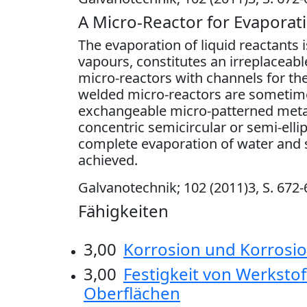
A Micro-Reactor for Evaporati
The evaporation of liquid reactants
vapours, con­stitutes an irreplaceab
micro-reactors with chan­nels for th
welded micro-reactors are sometime
exchangeable micro-patterned metal
concentric semicircular or semi-ellip
complete evaporation of water and 
achieved.
Galvanotechnik; 102 (2011)3, S. 672-681
Fähigkeiten
3,00
Korrosion und Korrosi
3,00
Festigkeit von Werksto
Oberflächen