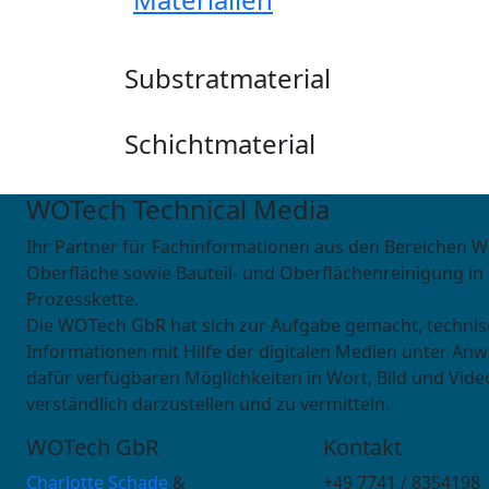
Substratmaterial
Schichtmaterial
WOTech Technical Media
Ihr Partner für Fachinformationen aus den Bereichen W
Oberfläche sowie Bauteil- und Oberflächenreinigung in
Prozesskette.
Die WOTech GbR hat sich zur Aufgabe gemacht, techni
Informationen mit Hilfe der digitalen Medien unter An
dafür verfügbaren Möglichkeiten in Wort, Bild und Vide
verständlich darzustellen und zu vermitteln.
WOTech GbR
Kontakt
Charlotte Schade
&
+49 7741 / 8354198