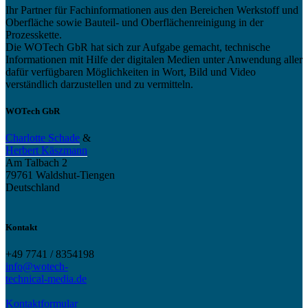
Ihr Partner für Fachinformationen aus den Bereichen Werkstoff und
Oberfläche sowie Bauteil- und Oberflächenreinigung in der
Prozesskette.
Die WOTech GbR hat sich zur Aufgabe gemacht, technische
Informationen mit Hilfe der digitalen Medien unter Anwendung aller
dafür verfügbaren Möglichkeiten in Wort, Bild und Video
verständlich darzustellen und zu vermitteln.
WOTech GbR
Charlotte Schade
&
Herbert Käszmann
Am Talbach 2
79761 Waldshut-Tiengen
Deutschland
Kontakt
+49 7741 / 8354198
info@wotech-
technical-media.de
Kontaktformular