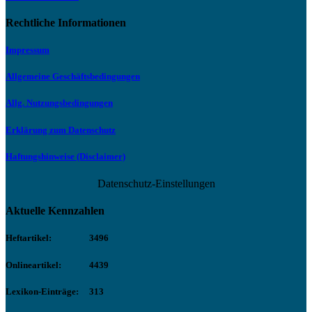
Rechtliche Informationen
Impressum
Allgemeine Geschäftsbedingungen
Allg. Nutzungsbedingungen
Erklärung zum Datenschutz
Haftungshinweise (Disclaimer)
Datenschutz-Einstellungen
Aktuelle Kennzahlen
Heftartikel:
3496
Onlineartikel:
4439
Lexikon-Einträge:
313