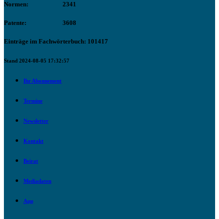
Normen:
2341
Patente:
3608
Einträge im Fachwörterbuch: 101417
Stand 2024-08-05 17:32:57
Ihr Abonnement
Termine
Newsletter
Kontakt
Beirat
Mediadaten
App