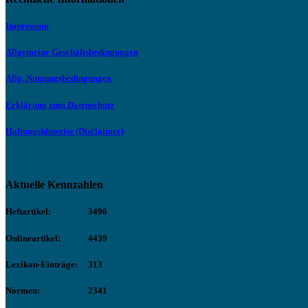
Impressum
Allgemeine Geschäftsbedingungen
Allg. Nutzungsbedingungen
Erklärung zum Datenschutz
Haftungshinweise (Disclaimer)
Aktuelle Kennzahlen
Heftartikel:
3496
Onlineartikel:
4439
Lexikon-Einträge:
313
Normen:
2341