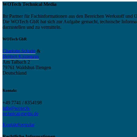
WOTech Technical Media
Ihr Partner für Fachinformationen aus den Bereichen Werkstoff und O
Die WOTech GbR hat sich zur Aufgabe gemacht, technische Informatio
darzustellen und zu vermitteln.
WOTech GbR
Charlotte Schade
&
Herbert Käszmann
Am Talbach 2
79761 Waldshut-Tiengen
Deutschland
Kontakt
+49 7741 / 8354198
info@wotech-
technical-media.de
Kontaktformular
Rechtliche Informationen