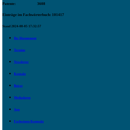
Patente:
3608
Einträge im Fachwörterbuch: 101417
Stand 2024-08-05 17:32:57
Ihr Abonnement
Termine
Newsletter
Kontakt
Beirat
Mediadaten
App
Fachwissen Kompakt