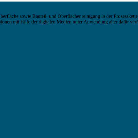
berfläche sowie Bauteil- und Oberflächenreinigung in der Prozesskette
nen mit Hilfe der digitalen Medien unter Anwendung aller dafür verf