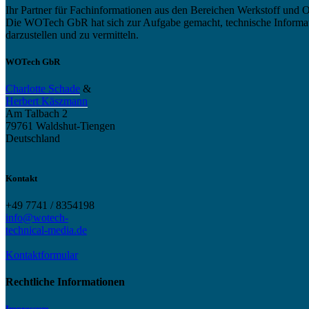
Ihr Partner für Fachinformationen aus den Bereichen Werkstoff und O
Die WOTech GbR hat sich zur Aufgabe gemacht, technische Informatio
darzustellen und zu vermitteln.
WOTech GbR
Charlotte Schade
&
Herbert Käszmann
Am Talbach 2
79761 Waldshut-Tiengen
Deutschland
Kontakt
+49 7741 / 8354198
info@wotech-
technical-media.de
Kontaktformular
Rechtliche Informationen
Impressum