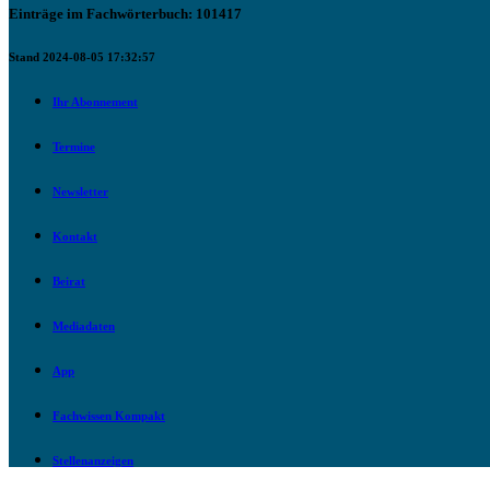
Einträge im Fachwörterbuch: 101417
Stand 2024-08-05 17:32:57
Ihr Abonnement
Termine
Newsletter
Kontakt
Beirat
Mediadaten
App
Fachwissen Kompakt
Stellenanzeigen