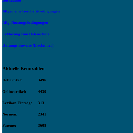
Allgemeine Geschäftsbedingungen
Allg. Nutzungsbedingungen
Erklärung zum Datenschutz
Haftungshinweise (Disclaimer)
Aktuelle Kennzahlen
Heftartikel:
3496
Onlineartikel:
4439
Lexikon-Einträge:
313
Normen:
2341
Patente:
3608